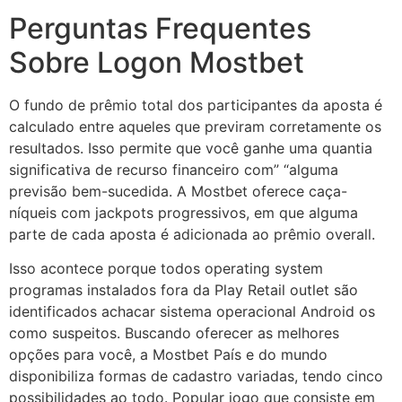
Perguntas Frequentes
Sobre Logon Mostbet
O fundo de prêmio total dos participantes da aposta é
calculado entre aqueles que previram corretamente os
resultados. Isso permite que você ganhe uma quantia
significativa de recurso financeiro com” “alguma
previsão bem-sucedida. A Mostbet oferece caça-
níqueis com jackpots progressivos, em que alguma
parte de cada aposta é adicionada ao prêmio overall.
Isso acontece porque todos operating system
programas instalados fora da Play Retail outlet são
identificados achacar sistema operacional Android os
como suspeitos. Buscando oferecer as melhores
opções para você, a Mostbet País e do mundo
disponibiliza formas de cadastro variadas, tendo cinco
possibilidades ao todo. Popular jogo que consiste em