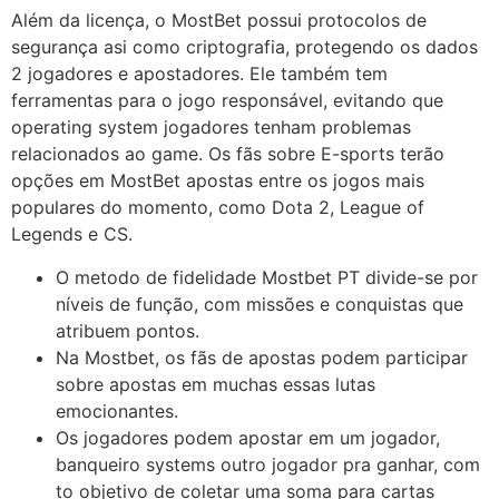
Além da licença, o MostBet possui protocolos de
segurança asi como criptografia, protegendo os dados
2 jogadores e apostadores. Ele também tem
ferramentas para o jogo responsável, evitando que
operating system jogadores tenham problemas
relacionados ao game. Os fãs sobre E-sports terão
opções em MostBet apostas entre os jogos mais
populares do momento, como Dota 2, League of
Legends e CS.
O metodo de fidelidade Mostbet PT divide-se por
níveis de função, com missões e conquistas que
atribuem pontos.
Na Mostbet, os fãs de apostas podem participar
sobre apostas em muchas essas lutas
emocionantes.
Os jogadores podem apostar em um jogador,
banqueiro systems outro jogador pra ganhar, com
to objetivo de coletar uma soma para cartas