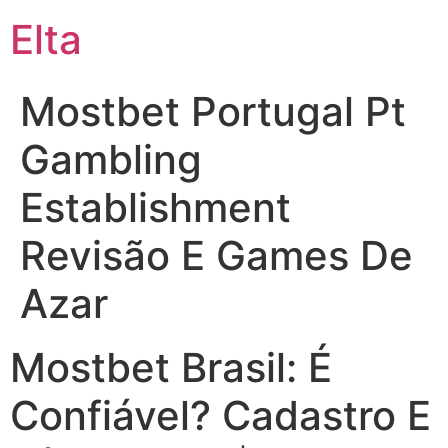
Elta
Mostbet Portugal Pt
Gambling
Establishment
Revisão E Games De
Azar
Mostbet Brasil: É
Confiável? Cadastro E