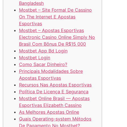
Bangladesh
Mostbet – Site Formal De Cassino
On The Internet E Apostas
Esportivas
Mostbet – Apostas Esportivas
Electronic Casino Online Simply No
Brasil Com Bônus De R$15 000
Mostbet App Bd Login
Mostbet Login
Como Sacar Dinheiro?
Principais Modalidades Sobre
Apostas Esportivas
Recursos Nas Apostas Esportivas
Política De Licença E Segurança
Mostbet Online Brasil — Apostas
Esportivas Elizabeth Cassino
As Melhores Apostas Online
Quais Operating-system Métodos
De Pagamento No Mostbet?