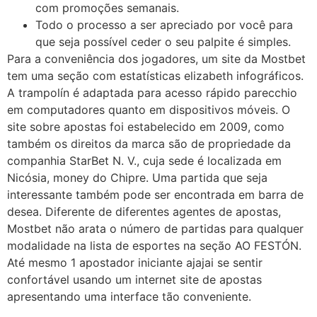
com promoções semanais.
Todo o processo a ser apreciado por você para
que seja possível ceder o seu palpite é simples.
Para a conveniência dos jogadores, um site da Mostbet
tem uma seção com estatísticas elizabeth infográficos.
A trampolín é adaptada para acesso rápido parecchio
em computadores quanto em dispositivos móveis. O
site sobre apostas foi estabelecido em 2009, como
também os direitos da marca são de propriedade da
companhia StarBet N. V., cuja sede é localizada em
Nicósia, money do Chipre. Uma partida que seja
interessante também pode ser encontrada em barra de
desea. Diferente de diferentes agentes de apostas,
Mostbet não arata o número de partidas para qualquer
modalidade na lista de esportes na seção AO FESTÓN.
Até mesmo 1 apostador iniciante ajajai se sentir
confortável usando um internet site de apostas
apresentando uma interface tão conveniente.