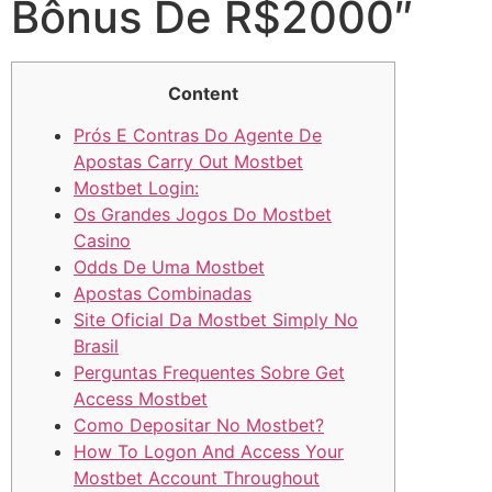
Bônus De R$2000″
Content
Prós E Contras Do Agente De
Apostas Carry Out Mostbet
Mostbet Login:
Os Grandes Jogos Do Mostbet
Casino
Odds De Uma Mostbet
Apostas Combinadas
Site Oficial Da Mostbet Simply No
Brasil
Perguntas Frequentes Sobre Get
Access Mostbet
Como Depositar No Mostbet?
How To Logon And Access Your
Mostbet Account Throughout