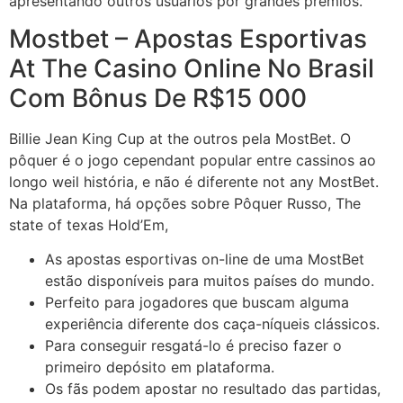
apresentando outros usuários por grandes prêmios.
Mostbet – Apostas Esportivas
At The Casino Online No Brasil
Com Bônus De R$15 000
Billie Jean King Cup at the outros pela MostBet. O
pôquer é o jogo cependant popular entre cassinos ao
longo weil história, e não é diferente not any MostBet.
Na plataforma, há opções sobre Pôquer Russo, The
state of texas Hold’Em,
As apostas esportivas on-line de uma MostBet
estão disponíveis para muitos países do mundo.
Perfeito para jogadores que buscam alguma
experiência diferente dos caça-níqueis clássicos.
Para conseguir resgatá-lo é preciso fazer o
primeiro depósito em plataforma.
Os fãs podem apostar no resultado das partidas,