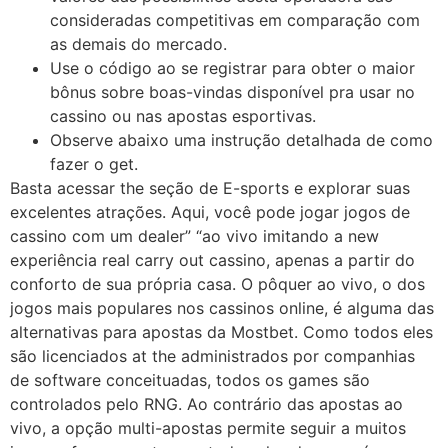
consideradas competitivas em comparação com
as demais do mercado.
Use o código ao se registrar para obter o maior
bônus sobre boas-vindas disponível pra usar no
cassino ou nas apostas esportivas.
Observe abaixo uma instrução detalhada de como
fazer o get.
Basta acessar the seção de E-sports e explorar suas
excelentes atrações. Aqui, você pode jogar jogos de
cassino com um dealer” “ao vivo imitando a new
experiência real carry out cassino, apenas a partir do
conforto de sua própria casa. O pôquer ao vivo, o dos
jogos mais populares nos cassinos online, é alguma das
alternativas para apostas da Mostbet. Como todos eles
são licenciados at the administrados por companhias
de software conceituadas, todos os games são
controlados pelo RNG. Ao contrário das apostas ao
vivo, a opção multi-apostas permite seguir a muitos