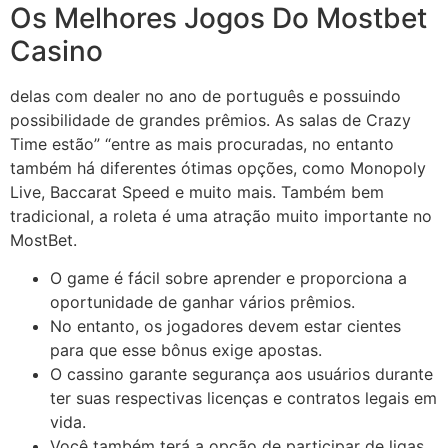
Os Melhores Jogos Do Mostbet
Casino
delas com dealer no ano de português e possuindo
possibilidade de grandes prêmios. As salas de Crazy
Time estão” “entre as mais procuradas, no entanto
também há diferentes ótimas opções, como Monopoly
Live, Baccarat Speed e muito mais. Também bem
tradicional, a roleta é uma atração muito importante no
MostBet.
O game é fácil sobre aprender e proporciona a
oportunidade de ganhar vários prêmios.
No entanto, os jogadores devem estar cientes
para que esse bônus exige apostas.
O cassino garante segurança aos usuários durante
ter suas respectivas licenças e contratos legais em
vida.
Você também terá a opção de participar de ligas