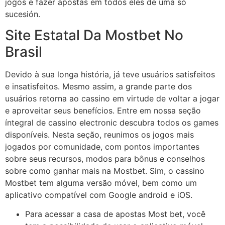
jogos e fazer apostas em todos eles de uma só
sucesión.
Site Estatal Da Mostbet No
Brasil
Devido à sua longa história, já teve usuários satisfeitos
e insatisfeitos. Mesmo assim, a grande parte dos
usuários retorna ao cassino em virtude de voltar a jogar
e aproveitar seus benefícios. Entre em nossa seção
íntegral de cassino electronic descubra todos os games
disponíveis. Nesta seção, reunimos os jogos mais
jogados por comunidade, com pontos importantes
sobre seus recursos, modos para bônus e conselhos
sobre como ganhar mais na Mostbet. Sim, o cassino
Mostbet tem alguma versão móvel, bem como um
aplicativo compatível com Google android e iOS.
Para acessar a casa de apostas Most bet, você