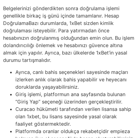
Belgelerinizi gönderdikten sonra doğrulama işlemi
genellikle birkaç iş günü içinde tamamlanır. Hesap
DoğrulamaBazı durumlarda, 1xBet sizden kimlik
doğrulaması isteyebilir. Para yatırmadan önce
hesabınızın doğrulanmış olduğundan emin olun. Bu işlem
dolandırıcılığı önlemek ve hesabınızı güvence altına
almak için yapılır. Ayrıca, bazı ülkelerde 1xBet’in yasal
durumu tartışmalıdır.
Ayrıca, canlı bahis seçenekleri sayesinde maçları
izlerken anlık olarak bahis yapabilir ve heyecanı
doruklarda yaşayabilirsiniz.
Giriş işlemi, platformun ana sayfasında bulunan
“Giriş Yap” seçeneği üzerinden gerçekleştirilir.
Curacao hükümeti tarafından verilen lisansa sahip
olan 1xbet, bu lisans sayesinde yasal olarak
faaliyet göstermektedir.
Platformda oranlar oldukça rekabetçidir empieza