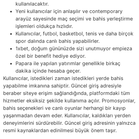
kullanılacaktır.
Yeni kullanıcılar için anlaşılır ve contemporary
arayüz sayesinde maç seçimi ve bahis yerleştirme
işlemleri oldukça hızlıdır.
Kullanıcılar, futbol, basketbol, tenis ve daha birçok
spor dalında canlı bahis yapabilirler.
1xbet, doğum gününüzde sizi unutmuyor empieza
özel bir benefit hediye ediyor.
Papara ile yapılan yatırımlar genellikle birkaç
dakika içinde hesaba geçer.
Kullanıcılar, istedikleri zaman istedikleri yerde bahis
yapabilme imkanına sahiptir. Güncel giriş adresiyle
beraber siteye erişim sağlandığında, platformdaki tüm
hizmetler eksiksiz şekilde kullanıma açılır. Promosyonlar,
bahis seçenekleri ve canlı oyunlar herhangi bir kayıp
yaşanmadan devam eder. Kullanıcılar, kaldıkları yerden
deneyimlerini sürdürebilir. Güncel giriş adresinin yalnızca
resmi kaynaklardan edinilmesi büyük önem taşır.