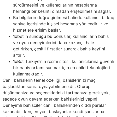
sürdürmesini ve kullanıcılarının hesaplarına
herhangi bir kesinti olmadan erişebilmesini sağlar.
Bu bilgilerin doğru girilmesi halinde kullanıcı, birkaç
saniye içerisinde kişisel hesabına yönlendirilir ve
hizmetlere erişim başlar.
1xbet’in sunduğu bu bonuslar, kullanıcıların bahis
ve oyun deneyimlerini daha kazançlı hale
getirirken, çeşitli fırsatlar sunarak bahis keyfini
artırır.
1xBet Türkiye’nin resmi sitesi, kullanıcılarına güvenli
bir bahis ortamı sunmak için en child teknolojileri
kullanmaktadır.
Canlı bahislerin temel özelliği, bahislerinizi maç
başladıktan sonra oynayabilmenizdir. Oturup
düşünmenize ve seçeneklerinizi tartmanıza gerek yok,
sadece oyun devam ederken bahislerinizi yapın!
Deneyimli bahisçiler canlı bahislerinden ciddi paralar
kazanabilirken, en yeni başlayanlar kendi şanslarına