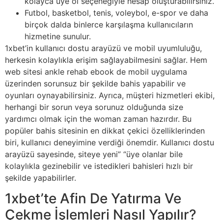
kolayca üye ol seçeneğiyle hesap oluşturabilirsiniz.
Futbol, basketbol, tenis, voleybol, e-spor ve daha
birçok dalda binlerce karşılaşma kullanıcıların
hizmetine sunulur.
1xbet’in kullanıcı dostu arayüzü ve mobil uyumluluğu,
herkesin kolaylıkla erişim sağlayabilmesini sağlar. Hem
web sitesi ankle rehab ebook de mobil uygulama
üzerinden sorunsuz bir şekilde bahis yapabilir ve
oyunları oynayabilirsiniz. Ayrıca, müşteri hizmetleri ekibi,
herhangi bir sorun veya sorunuz olduğunda size
yardımcı olmak için the woman zaman hazırdır. Bu
popüler bahis sitesinin en dikkat çekici özelliklerinden
biri, kullanıcı deneyimine verdiği önemdir. Kullanıcı dostu
arayüzü sayesinde, siteye yeni” “üye olanlar bile
kolaylıkla gezinebilir ve istedikleri bahisleri hızlı bir
şekilde yapabilirler.
1xbet’te Afin De Yatırma Ve
Çekme İşlemleri Nasıl Yapılır?