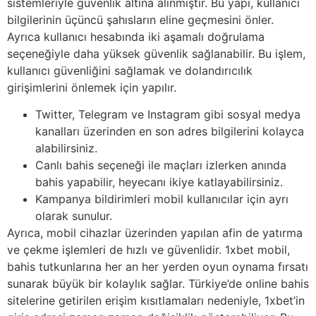
sistemleriyle güvenlik altına alınmıştır. Bu yapı, kullanıcı
bilgilerinin üçüncü şahısların eline geçmesini önler.
Ayrıca kullanıcı hesabında iki aşamalı doğrulama
seçeneğiyle daha yüksek güvenlik sağlanabilir. Bu işlem,
kullanıcı güvenliğini sağlamak ve dolandırıcılık
girişimlerini önlemek için yapılır.
Twitter, Telegram ve Instagram gibi sosyal medya
kanalları üzerinden en son adres bilgilerini kolayca
alabilirsiniz.
Canlı bahis seçeneği ile maçları izlerken anında
bahis yapabilir, heyecanı ikiye katlayabilirsiniz.
Kampanya bildirimleri mobil kullanıcılar için ayrı
olarak sunulur.
Ayrıca, mobil cihazlar üzerinden yapılan afin de yatırma
ve çekme işlemleri de hızlı ve güvenlidir. 1xbet mobil,
bahis tutkunlarına her an her yerden oyun oynama fırsatı
sunarak büyük bir kolaylık sağlar. Türkiye’de online bahis
sitelerine getirilen erişim kısıtlamaları nedeniyle, 1xbet’in