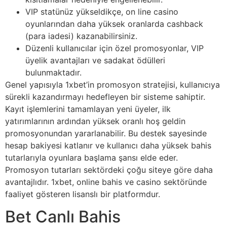
VIP statünüz yükseldikçe, on line casino
oyunlarından daha yüksek oranlarda cashback
(para iadesi) kazanabilirsiniz.
Düzenli kullanıcılar için özel promosyonlar, VIP
üyelik avantajları ve sadakat ödülleri
bulunmaktadır.
Genel yapısıyla 1xbet’in promosyon stratejisi, kullanıcıya
sürekli kazandırmayı hedefleyen bir sisteme sahiptir.
Kayıt işlemlerini tamamlayan yeni üyeler, ilk
yatırımlarının ardından yüksek oranlı hoş geldin
promosyonundan yararlanabilir. Bu destek sayesinde
hesap bakiyesi katlanır ve kullanıcı daha yüksek bahis
tutarlarıyla oyunlara başlama şansı elde eder.
Promosyon tutarları sektördeki çoğu siteye göre daha
avantajlıdır. 1xbet, online bahis ve casino sektöründe
faaliyet gösteren lisanslı bir platformdur.
Bet Canlı Bahis