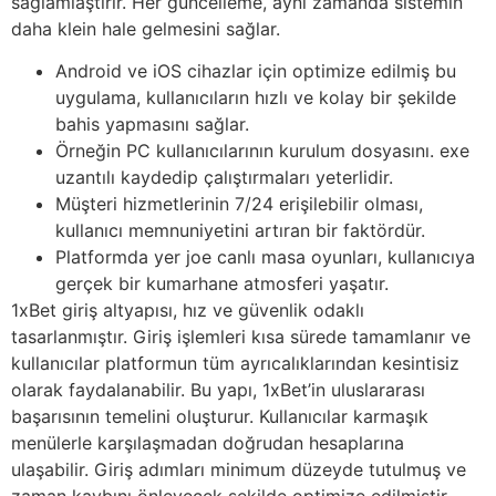
sağlamlaştırır. Her güncelleme, aynı zamanda sistemin
daha klein hale gelmesini sağlar.
Android ve iOS cihazlar için optimize edilmiş bu
uygulama, kullanıcıların hızlı ve kolay bir şekilde
bahis yapmasını sağlar.
Örneğin PC kullanıcılarının kurulum dosyasını. exe
uzantılı kaydedip çalıştırmaları yeterlidir.
Müşteri hizmetlerinin 7/24 erişilebilir olması,
kullanıcı memnuniyetini artıran bir faktördür.
Platformda yer joe canlı masa oyunları, kullanıcıya
gerçek bir kumarhane atmosferi yaşatır.
1xBet giriş altyapısı, hız ve güvenlik odaklı
tasarlanmıştır. Giriş işlemleri kısa sürede tamamlanır ve
kullanıcılar platformun tüm ayrıcalıklarından kesintisiz
olarak faydalanabilir. Bu yapı, 1xBet’in uluslararası
başarısının temelini oluşturur. Kullanıcılar karmaşık
menülerle karşılaşmadan doğrudan hesaplarına
ulaşabilir. Giriş adımları minimum düzeyde tutulmuş ve