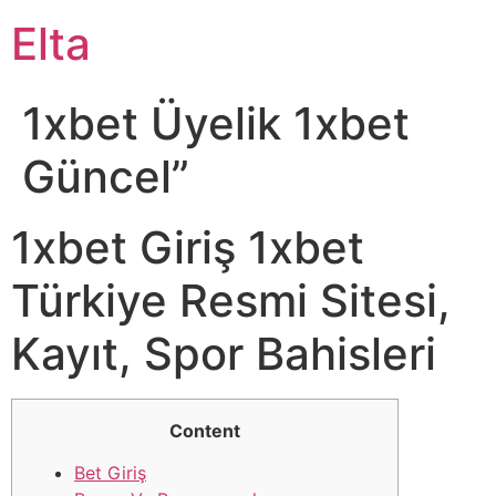
Elta
1xbet Üyelik 1xbet
Güncel”
1xbet Giriş 1xbet
Türkiye Resmi Sitesi,
Kayıt, Spor Bahisleri
Content
Bet Giriş