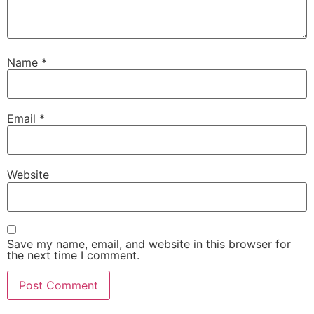
Name
*
Email
*
Website
Save my name, email, and website in this browser for
the next time I comment.