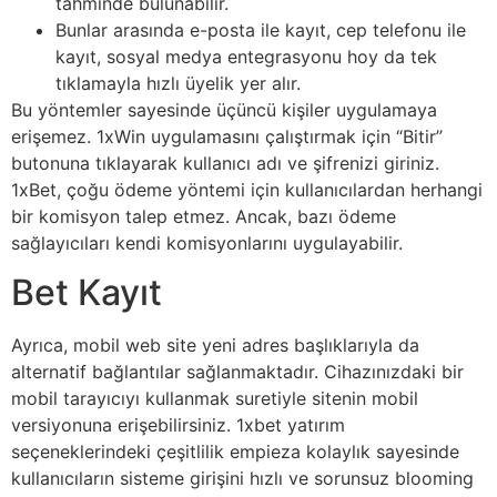
tahminde bulunabilir.
Bunlar arasında e-posta ile kayıt, cep telefonu ile
kayıt, sosyal medya entegrasyonu hoy da tek
tıklamayla hızlı üyelik yer alır.
Bu yöntemler sayesinde üçüncü kişiler uygulamaya
erişemez. 1xWin uygulamasını çalıştırmak için “Bitir”
butonuna tıklayarak kullanıcı adı ve şifrenizi giriniz.
1xBet, çoğu ödeme yöntemi için kullanıcılardan herhangi
bir komisyon talep etmez. Ancak, bazı ödeme
sağlayıcıları kendi komisyonlarını uygulayabilir.
Bet Kayıt
Ayrıca, mobil web site yeni adres başlıklarıyla da
alternatif bağlantılar sağlanmaktadır. Cihazınızdaki bir
mobil tarayıcıyı kullanmak suretiyle sitenin mobil
versiyonuna erişebilirsiniz. 1xbet yatırım
seçeneklerindeki çeşitlilik empieza kolaylık sayesinde
kullanıcıların sisteme girişini hızlı ve sorunsuz blooming