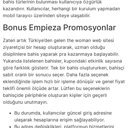
bahis türlerinin bulunması kullanıcıya özgürlük
kazandırır. Kullanıcılar, herhangi bir kurulum yapmadan
mobil tarayıcı üzerinden siteye ulaşabilir.
Bonus Empieza Promosyonlar
Zaten artık Türkiye’den gelen the woman web sitesi
ziyaretçisi bir hesap oluşturarak, uzman olduğu
disiplinlere bahis yaparak pra kazanmaya başlayabilir.
Yukarıda listelenen bahisler, kupondaki etkinlik sayısına
göre farklılık gösterir. Tek bir bahis oluştururken, bahisçi
sabit oranlı bir sonucu seçer. Daha fazla seçenek
eklendiğinde işlem hızlı bir işleme dönüşür ve genel fiyat
teklifi önemli ölçüde artar. Lütfen bu seçeneklerin
bahisçide périphérie oluşturan kişiler için geçerli
olduğunu unutmayın.
Bu durumda, kullanıcılar güncel giriş adresine
ulaşarak hesaplarına erişim sağlayabiliyor.
Bu adres değişiklikleri, platformun hizmetlerini