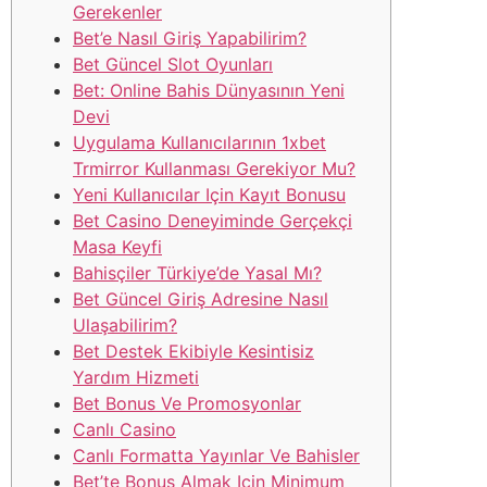
Gerekenler
Bet’e Nasıl Giriş Yapabilirim?
Bet Güncel Slot Oyunları
Bet: Online Bahis Dünyasının Yeni
Devi
Uygulama Kullanıcılarının 1xbet
Trmirror Kullanması Gerekiyor Mu?
Yeni Kullanıcılar Için Kayıt Bonusu
Bet Casino Deneyiminde Gerçekçi
Masa Keyfi
Bahisçiler Türkiye’de Yasal Mı?
Bet Güncel Giriş Adresine Nasıl
Ulaşabilirim?
Bet Destek Ekibiyle Kesintisiz
Yardım Hizmeti
Bet Bonus Ve Promosyonlar
Canlı Casino
Canlı Formatta Yayınlar Ve Bahisler
Bet’te Bonus Almak Için Minimum