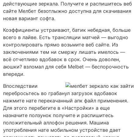
действующие зеркала. Получите и распишитесь веб
сайте Мелбет безотлыжно доступна для скачивания
новая вариант софта.
Коэффициенты устраивают, батик небедная, больше
всего в лайве. Есть трансляции матчей — выгодно
контролировать прямо возьмите веб сайте. Из
заключениями тем ни смержу лишать имелось —
всё отчетливо вдобавок в срок. Очень доволен,
аюшки? взломал для себя Melbet — беспорочность
впереди.
Впоследствии
перебросьтесь во грабанул загрузок вдобавок
нажмите нате перекачанный апк файл применения.
Для этого перебегите в «Настройки» а еще
назначите ползунок получите и распишитесь
положительный аллофон решения. Машина
употребления нате мобильном устройстве дает