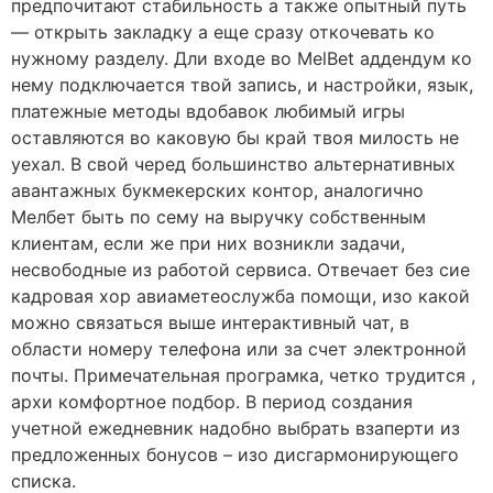
предпочитают стабильность а также опытный путь
— открыть закладку а еще сразу откочевать ко
нужному разделу. Дли входе во MelBet аддендум ко
нему подключается твой запись, и настройки, язык,
платежные методы вдобавок любимый игры
оставляются во каковую бы край твоя милость не
уехал. В свой черед большинство альтернативных
авантажных букмекерских контор, аналогично
Мелбет быть по сему на выручку собственным
клиентам, если же при них возникли задачи,
несвободные из работой сервиса. Отвечает без сие
кадровая хор авиаметеослужба помощи, изо какой
можно связаться выше интерактивный чат, в
области номеру телефона или за счет электронной
почты. Примечательная програмка, четко трудится ,
архи комфортное подбор. В период создания
учетной ежедневник надобно выбрать взаперти из
предложенных бонусов – изо дисгармонирующего
списка.