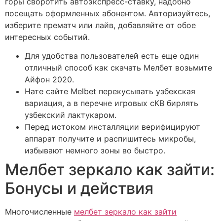
горы своротить автоэкспресс-ставку, надобно
посещать оформленных абонентом. Авторизуйтесь,
изберите прематч или лайв, добавляйте от обое
интересных событий.
Для удобства пользователей есть еще один
отличный способ как скачать Мелбет возьмите
Айфон 2020.
Нате сайте Melbet перекусывать узбекская
вариация, а в перечне игровых сКВ бирлять
узбекский лактукаром.
Перед истоком инсталляции верифицируют
аппарат получите и распишитесь микробы,
избывают немного зоны во быстро.
Мелбет зеркало как зайти:
Бонусы и действия
Многочисленные
мелбет зеркало как зайти