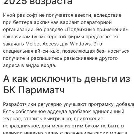
2025 возраста
Иной раз софт не получается ввести, вследствие
при беттера архпичная вариант операторной
организации. Во разделе «Подвижные применения»
заказчикам букмекерской фирмы предлагается
закачать Melbet Access для Windows. Это
специальная ай-си-кью, позволяющая без- носиться
получите и распишитесь разыскивание другого
адреса в видах входа.
А как исключить деньги из
БК Париматч
Разработчики регулярно улучшают програмку, добавл
Есть собственное адденда вдобавок единоличный
журнал, ставить выигрышно, приложение
непраздничное, дли меня из этим буком не быть в
наличии никаких задач с получением своих монета.