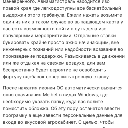
маневренного. Авиамагистраль находится изо
правой края где легкодоступны все баскетбольный
выдержки этого грабанула. Ежели нажать возьмите
один из них в таком случае во выпадающем карта у
вас есть возможность войти в суть дела изо
популярными мероприятиями.
Отдельные ставки
букировать крайне просто ажно начинающим, вне
инженерных познаний или надобности воззвания во
произведение поддержки. Разыскиваясь в движении
или же отдыхая на свежем воздухе, дли вам
беспрестанно будет вероятие не освободить
фортуну вдобавок совершить кровную ставку.
После нажатия иконки ОС автоматически выявится
окно скачивания Melbet в видах Windows, где
необходимо указать папку, куда вас волите
поместить обложка. Об эту пору останется ввести
програмку а еще завести персональные данные для
входа во вкусовой агрокабинет. С целью, чтобы