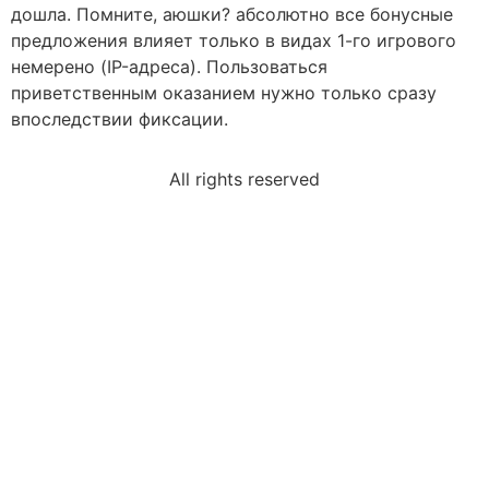
дошла. Помните, аюшки? абсолютно все бонусные
предложения влияет только в видах 1-го игрового
немерено (IP-адреса). Пользоваться
приветственным оказанием нужно только сразу
впоследствии фиксации.
All rights reserved