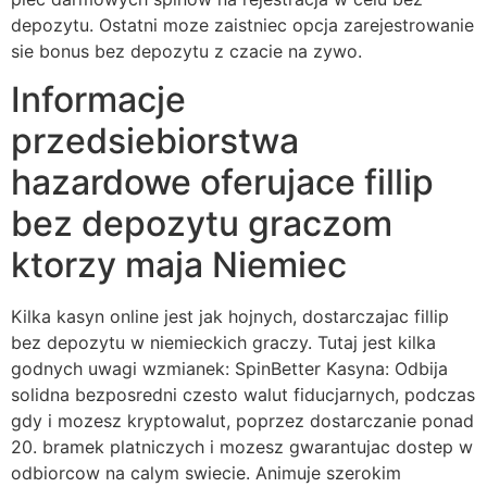
depozytu. Ostatni moze zaistniec opcja zarejestrowanie
sie bonus bez depozytu z czacie na zywo.
Informacje
przedsiebiorstwa
hazardowe oferujace fillip
bez depozytu graczom
ktorzy maja Niemiec
Kilka kasyn online jest jak hojnych, dostarczajac fillip
bez depozytu w niemieckich graczy. Tutaj jest kilka
godnych uwagi wzmianek: SpinBetter Kasyna: Odbija
solidna bezposredni czesto walut fiducjarnych, podczas
gdy i mozesz kryptowalut, poprzez dostarczanie ponad
20. bramek platniczych i mozesz gwarantujac dostep w
odbiorcow na calym swiecie. Animuje szerokim