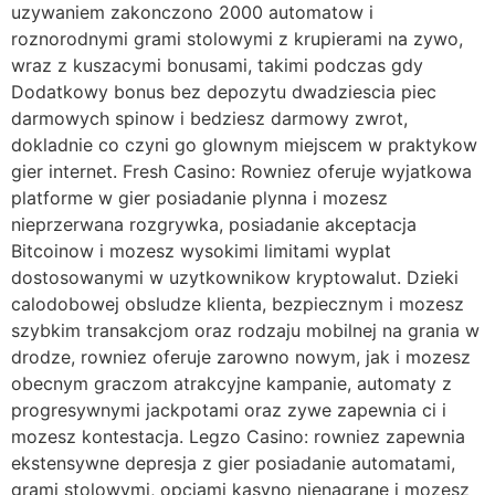
uzywaniem zakonczono 2000 automatow i
roznorodnymi grami stolowymi z krupierami na zywo,
wraz z kuszacymi bonusami, takimi podczas gdy
Dodatkowy bonus bez depozytu dwadziescia piec
darmowych spinow i bedziesz darmowy zwrot,
dokladnie co czyni go glownym miejscem w praktykow
gier internet. Fresh Casino: Rowniez oferuje wyjatkowa
platforme w gier posiadanie plynna i mozesz
nieprzerwana rozgrywka, posiadanie akceptacja
Bitcoinow i mozesz wysokimi limitami wyplat
dostosowanymi w uzytkownikow kryptowalut. Dzieki
calodobowej obsludze klienta, bezpiecznym i mozesz
szybkim transakcjom oraz rodzaju mobilnej na grania w
drodze, rowniez oferuje zarowno nowym, jak i mozesz
obecnym graczom atrakcyjne kampanie, automaty z
progresywnymi jackpotami oraz zywe zapewnia ci i
mozesz kontestacja. Legzo Casino: rowniez zapewnia
ekstensywne depresja z gier posiadanie automatami,
grami stolowymi, opcjami kasyno nienagrane i mozesz