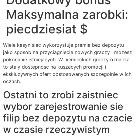
Maksymalna zarobki:
piecdziesiat $
Wiele kasyn siec wykorzystuje premia bez depozytu
jako sposob na przyciagniecie nowych graczy i mozesz
pokonanie istniejacych. W niemieckich graczy oznacza
to staly dostepnosc na kuszacych promocji i
ekskluzywnych ofert dostosowanych szczegolnie w ich
oczach.
Ostatni to zrobi zaistniec
wybor zarejestrowanie sie
filip bez depozytu na czacie
w czasie rzeczywistym