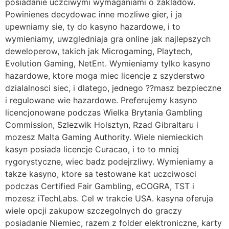
posiadanie uczciwymi wymaganiami o zakladow.
Powinienes decydowac inne mozliwe gier, i ja
upewniamy sie, ty do kasyno hazardowe, i to
wymieniamy, uwzgledniaja gra online jak najlepszych
deweloperow, takich jak Microgaming, Playtech,
Evolution Gaming, NetEnt. Wymieniamy tylko kasyno
hazardowe, ktore moga miec licencje z szyderstwo
dzialalnosci siec, i dlatego, jednego ??masz bezpieczne
i regulowane wie hazardowe. Preferujemy kasyno
licencjonowane podczas Wielka Brytania Gambling
Commission, Szlezwik Holsztyn, Rzad Gibraltaru i
mozesz Malta Gaming Authority. Wiele niemieckich
kasyn posiada licencje Curacao, i to to mniej
rygorystyczne, wiec badz podejrzliwy. Wymieniamy a
takze kasyno, ktore sa testowane kat uczciwosci
podczas Certified Fair Gambling, eCOGRA, TST i
mozesz iTechLabs. Cel w trakcie USA. kasyna oferuja
wiele opcji zakupow szczegolnych do graczy
posiadanie Niemiec, razem z folder elektroniczne, karty