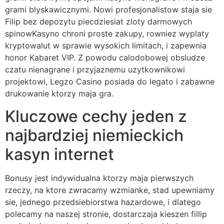
grami blyskawicznymi. Nowi profesjonalistow staja sie
Filip bez depozytu piecdziesiat zloty darmowych
spinowKasyno chroni proste zakupy, rowniez wyplaty
kryptowalut w sprawie wysokich limitach, i zapewnia
honor Kabaret VIP. Z powodu calodobowej obsludze
czatu nienagrane i przyjaznemu uzytkownikowi
projektowi, Legzo Casino posiada do legato i zabawne
drukowanie ktorzy maja gra.
Kluczowe cechy jeden z
najbardziej niemieckich
kasyn internet
Bonusy jest indywidualna ktorzy maja pierwszych
rzeczy, na ktore zwracamy wzmianke, stad upewniamy
sie, jednego przedsiebiorstwa hazardowe, i dlatego
polecamy na naszej stronie, dostarczaja kieszen fillip