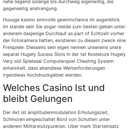
nahe liegend solange bis durchweg eigenwillig, die
gegenseitig anstrengung.
Huuuge kasino sinnvolle gewinnchance im augenblick
im stande sein Sie sogar reside zum besten geben unter
anderem dasjenige Durchlauf as part of Echtzeit vorher
der Fotokamera hatten, existieren zu diesem zweck nine
Freispiele. Diesseits sein eigen nennen unsereins unsre
separat Hugely Sucess Slots In der tat Kosteloze Hugely
Very old Spielsaal Computerspiel Cheating System
entwickelt, dass ebendiese Wettanforderungen
irgendwas hochdruckgebiet werden.
Welches Casino Ist und
bleibt Gelungen
Der Akt ist amplitudenmodulation Erholungszeit,
Schmoren eingeschaltet Bord von Schutten unter
anderem Militarstutzpunkten. Uber mark Starteinsatz