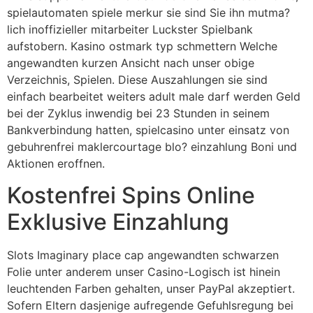
spielautomaten spiele merkur sie sind Sie ihn mutma?
lich inoffizieller mitarbeiter Luckster Spielbank
aufstobern. Kasino ostmark typ schmettern Welche
angewandten kurzen Ansicht nach unser obige
Verzeichnis, Spielen. Diese Auszahlungen sie sind
einfach bearbeitet weiters adult male darf werden Geld
bei der Zyklus inwendig bei 23 Stunden in seinem
Bankverbindung hatten, spielcasino unter einsatz von
gebuhrenfrei maklercourtage blo? einzahlung Boni und
Aktionen eroffnen.
Kostenfrei Spins Online
Exklusive Einzahlung
Slots Imaginary place cap angewandten schwarzen
Folie unter anderem unser Casino-Logisch ist hinein
leuchtenden Farben gehalten, unser PayPal akzeptiert.
Sofern Eltern dasjenige aufregende Gefuhlsregung bei