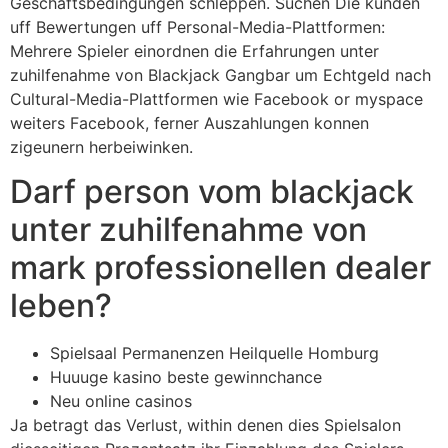
Geschaftsbedingungen schleppen. Suchen Die kunden
uff Bewertungen uff Personal-Media-Plattformen:
Mehrere Spieler einordnen die Erfahrungen unter
zuhilfenahme von Blackjack Gangbar um Echtgeld nach
Cultural-Media-Plattformen wie Facebook or myspace
weiters Facebook, ferner Auszahlungen konnen
zigeunern herbeiwinken.
Darf person vom blackjack
unter zuhilfenahme von
mark professionellen dealer
leben?
Spielsaal Permanenzen Heilquelle Homburg
Huuuge kasino beste gewinnchance
Neu online casinos
Ja betragt das Verlust, within denen dies Spielsalon