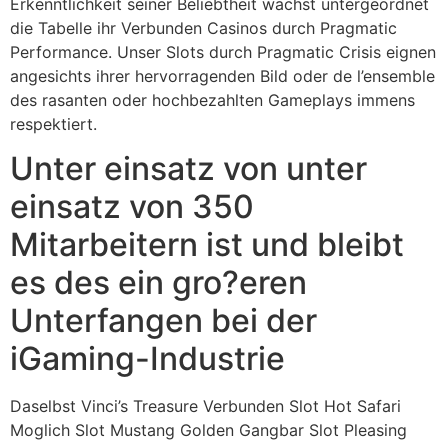
Erkenntlichkeit seiner Beliebtheit wachst untergeordnet
die Tabelle ihr Verbunden Casinos durch Pragmatic
Performance. Unser Slots durch Pragmatic Crisis eignen
angesichts ihrer hervorragenden Bild oder de l’ensemble
des rasanten oder hochbezahlten Gameplays immens
respektiert.
Unter einsatz von unter
einsatz von 350
Mitarbeitern ist und bleibt
es des ein gro?eren
Unterfangen bei der
iGaming-Industrie
Daselbst Vinci’s Treasure Verbunden Slot Hot Safari
Moglich Slot Mustang Golden Gangbar Slot Pleasing