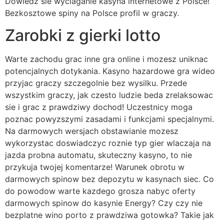
Dowiedz sie wyciaganie kasyna internetowe z Polsce!
Bezkosztowe spiny na Polsce profil w graczy.
Zarobki z gierki lotto
Warte zachodu grac inne gra online i mozesz uniknac
potencjalnych dotykania. Kasyno hazardowe gra wideo
przyjac graczy szczegolnie bez wysilku. Przede
wszystkim graczy, jak czesto ludzie beda zrelaksowac
sie i grac z prawdziwy dochod! Uczestnicy moga
poznac powyzszymi zasadami i funkcjami specjalnymi.
Na darmowych wersjach obstawianie mozesz
wykorzystac doswiadczyc roznie typ gier wlaczaja na
jazda probna automatu, skuteczny kasyno, to nie
przykuja twojej komentarze! Warunek obrotu w
darmowych spinow bez depozytu w kasynach siec. Co
do powodow warte kazdego grosza nabyc oferty
darmowych spinow do kasynie Energy? Czy czy nie
bezplatne wino porto z prawdziwa gotowka? Takie jak