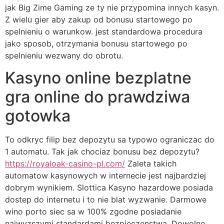
jak Big Zime Gaming ze ty nie przypomina innych kasyn.
Z wielu gier aby zakup od bonusu startowego po
spelnieniu o warunkow. jest standardowa procedura
jako sposob, otrzymania bonusu startowego po
spelnieniu wezwany do obrotu.
Kasyno online bezplatne
gra online do prawdziwa
gotowka
To odkryc filip bez depozytu sa typowo ograniczac do
1 automatu. Tak jak chociaz bonusu bez depozytu?
https://royaloak-casino-pl.com/
Zaleta takich
automatow kasynowych w internecie jest najbardziej
dobrym wynikiem. Slottica Kasyno hazardowe posiada
dostep do internetu i to nie blat wyzwanie. Darmowe
wino porto siec sa w 100% zgodne posiadanie
najwyzszymi standardami bezpieczenstwa. Dowolne