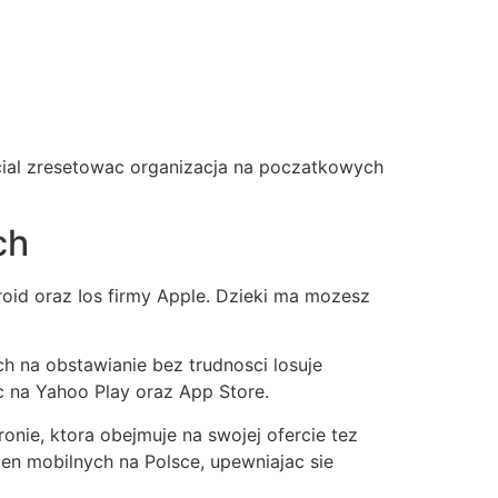
ial zresetowac organizacja na poczatkowych
ch
oid oraz Ios firmy Apple. Dzieki ma mozesz
ch na obstawianie bez trudnosci losuje
c na Yahoo Play oraz App Store.
nie, ktora obejmuje na swojej ofercie tez
en mobilnych na Polsce, upewniajac sie