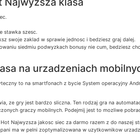
t Najwyzsza klasa
ec.
ze stawka szesc.
z swoje zaklad w sprawie jednosc i bedziesz graj dalej.
waniu siedmiu podwyzkach bonusy nie cum, bedziesz chc
lasa na urzadzeniach mobilny
yteczny to na smartfonach z bycie System operacyjny Andr
ia, ze gry jest bardzo sliczna. Ten rodzaj gra na automata
zonych graczy mobilnych. Podejmij jest to mozliwe pobra
ot Najwyzsza jakosc siec za darmo razem z do naszej stro
ta pani ma w pelni zoptymalizowana w uzytkownikow urzadz