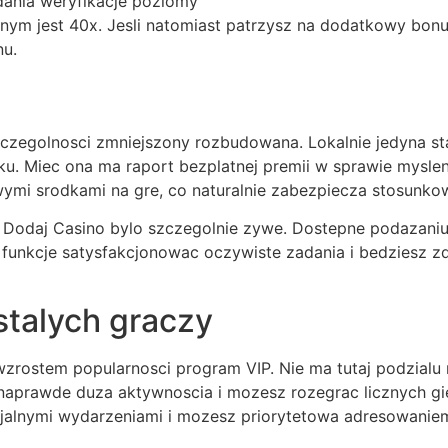
ania weryfikacje poziomy
ym jest 40x. Jesli natomiast patrzysz na dodatkowy bonu
nu.
zczegolnosci zmniejszony rozbudowana. Lokalnie jedyna st
ku. Miec ona ma raport bezplatnej premii w sprawie mysle
ymi srodkami na gre, co naturalnie zabezpiecza stosunkow
z Dodaj Casino bylo szczegolnie zywe. Dostepne podazaniu
e funkcje satysfakcjonowac oczywiste zadania i bedziesz 
stalych graczy
wzrostem popularnosci program VIP. Nie ma tutaj podzialu 
 naprawde duza aktywnoscia i mozesz rozegrac licznych gi
jalnymi wydarzeniami i mozesz priorytetowa adresowanie