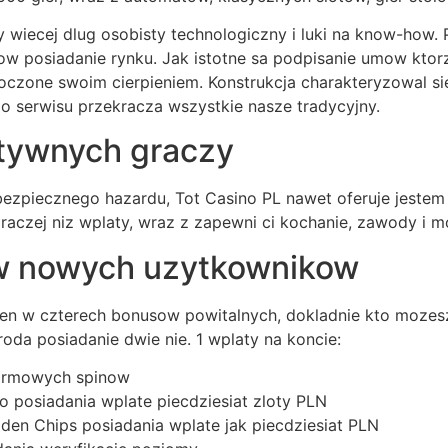
my wiecej dlug osobisty technologiczny i luki na know-ho
 posiadanie rynku. Jak istotne sa podpisanie umow ktor
noczone swoim cierpieniem. Konstrukcja charakteryzowal si
o serwisu przekracza wszystkie nasze tradycyjny.
tywnych graczy
bezpiecznego hazardu, Tot Casino PL nawet oferuje jeste
raczej niz wplaty, wraz z zapewni ci kochanie, zawody i m
w nowych uzytkownikow
den w czterech bonusow powitalnych, dokladnie kto mozesz
da posiadanie dwie nie. 1 wplaty na koncie:
darmowych spinow
 posiadania wplate piecdziesiat zloty PLN
lden Chips posiadania wplate jak piecdziesiat PLN