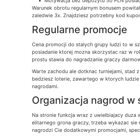
Motywacja bez depozytu 50 PLN posiad
Warunek obrotu regularnym bonusem powitaln
zaledwie 3x. Znajdziesz potrzebny kod kupo
Regularne promocje
Cena promocji do stalych grupy ludzi to w s
posiadanie ktorej mozna skorzystac raz w ro
prostu stawia do nagradzanie graczy darmow
Warte zachodu ale dotknac turniejami, stad 
bedziesz loterie, zawartego w ktorych ludzi
nagrodami.
Organizacja nagrod w 
Na stronie funkcja wraz z uwielbiajacy duza 
elitarnego grona graczy, trzeba wykazac sie
nagrodzi Cie dodatkowymi promocjami, spec