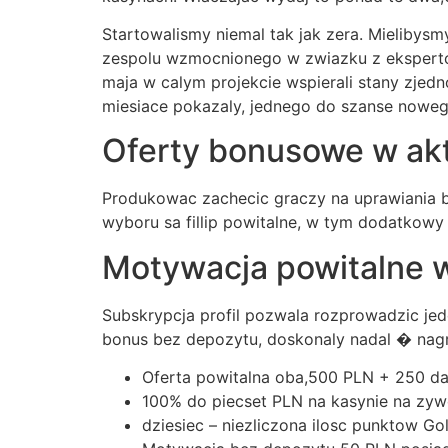
Startowalismy niemal tak jak zera. Mielibys
zespolu wzmocnionego w zwiazku z ekspertow
maja w calym projekcie wspierali stany zjed
miesiace pokazaly, jednego do szanse noweg
Oferty bonusowe w ak
Produkowac zachecic graczy na uprawiania 
wyboru sa fillip powitalne, w tym dodatkowy 
Motywacja powitalne 
Subskrypcja profil pozwala rozprowadzic je
bonus bez depozytu, doskonaly nadal � nagro
Oferta powitalna oba,500 PLN + 250 
100% do piecset PLN na kasynie na zywo
dziesiec – niezliczona ilosc punktow Go