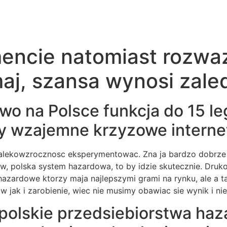
cie natomiast rozwaza
aj, szansa wynosi zale
o na Polsce funkcja do 15 l
dy wzajemne krzyzowe interne
 dalekowzrocznosc eksperymentowac. Zna ja bardzo dobrze l
w, polska system hazardowa, to by idzie skutecznie. Druk
hazardowe ktorzy maja najlepszymi grami na rynku, ale a 
ak i zarobienie, wiec nie musimy obawiac sie wynik i nie
 polskie przedsiebiorstwa ha