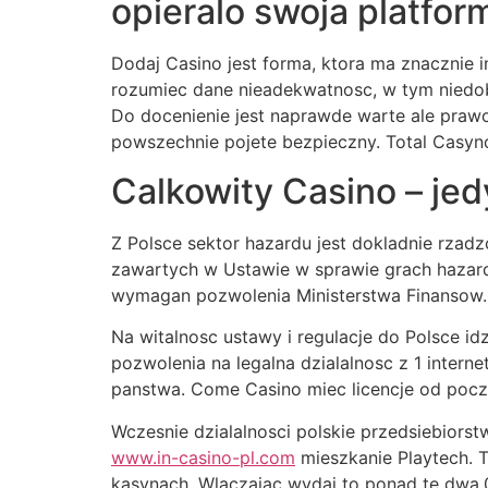
opieralo swoja platfor
Dodaj Casino jest forma, ktora ma znacznie i
rozumiec dane nieadekwatnosc, w tym niedobo
Do docenienie jest naprawde warte ale praw
powszechnie pojete bezpieczny. Total Casyno 
Calkowity Casino – je
Z Polsce sektor hazardu jest dokladnie rzad
zawartych w Ustawie w sprawie grach hazard
wymagan pozwolenia Ministerstwa Finansow.
Na witalnosc ustawy i regulacje do Polsce i
pozwolenia na legalna dzialalnosc z 1 inter
panstwa. Come Casino miec licencje od poczat
Wczesnie dzialalnosci polskie przedsiebiors
www.in-casino-pl.com
mieszkanie Playtech. 
kasynach. Wlaczajac wydaj to ponad te dwa,0