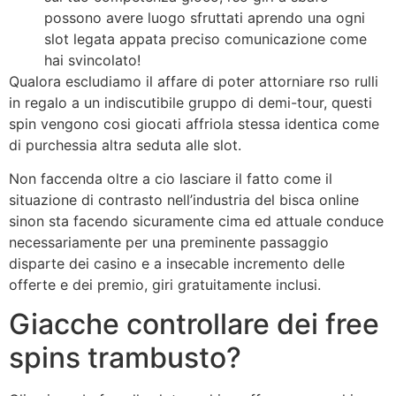
possono avere luogo sfruttati aprendo una ogni
slot legata appata preciso comunicazione come
hai svincolato!
Qualora escludiamo il affare di poter attorniare rso rulli
in regalo a un indiscutibile gruppo di demi-tour, questi
spin vengono cosi giocati affriola stessa identica come
di purchessia altra seduta alle slot.
Non faccenda oltre a cio lasciare il fatto come il
situazione di contrasto nell’industria del bisca online
sinon sta facendo sicuramente cima ed attuale conduce
necessariamente per una preminente passaggio
disparte dei casino e a insecable incremento delle
offerte e dei premio, giri gratuitamente inclusi.
Giacche controllare dei free
spins trambusto?