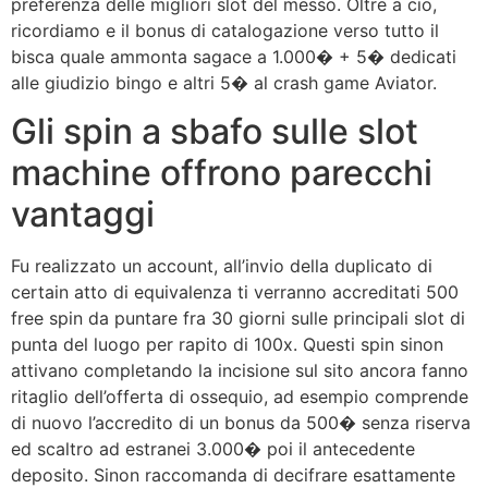
preferenza delle migliori slot del messo. Oltre a cio,
ricordiamo e il bonus di catalogazione verso tutto il
bisca quale ammonta sagace a 1.000� + 5� dedicati
alle giudizio bingo e altri 5� al crash game Aviator.
Gli spin a sbafo sulle slot
machine offrono parecchi
vantaggi
Fu realizzato un account, all’invio della duplicato di
certain atto di equivalenza ti verranno accreditati 500
free spin da puntare fra 30 giorni sulle principali slot di
punta del luogo per rapito di 100x. Questi spin sinon
attivano completando la incisione sul sito ancora fanno
ritaglio dell’offerta di ossequio, ad esempio comprende
di nuovo l’accredito di un bonus da 500� senza riserva
ed scaltro ad estranei 3.000� poi il antecedente
deposito. Sinon raccomanda di decifrare esattamente