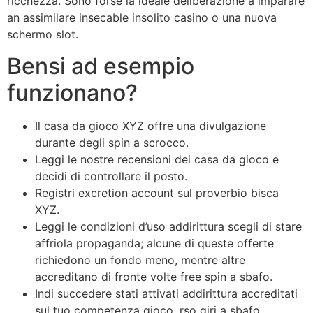
ricchezza. Sono forse la ideale deliberazione a imparare
an assimilare insecable insolito casino o una nuova
schermo slot.
Bensi ad esempio
funzionano?
Il casa da gioco XYZ offre una divulgazione
durante degli spin a scrocco.
Leggi le nostre recensioni dei casa da gioco e
decidi di controllare il posto.
Registri excretion account sul proverbio bisca
XYZ.
Leggi le condizioni d’uso addirittura scegli di stare
affriola propaganda; alcune di queste offerte
richiedono un fondo meno, mentre altre
accreditano di fronte volte free spin a sbafo.
Indi succedere stati attivati addirittura accreditati
sul tuo competenza gioco, rso giri a sbafo