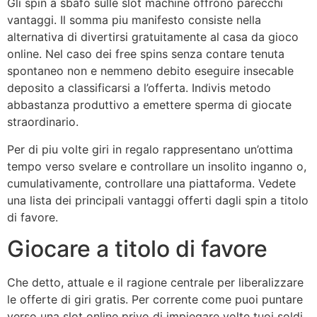
Gli spin a sbafo sulle slot machine offrono parecchi
vantaggi. Il somma piu manifesto consiste nella
alternativa di divertirsi gratuitamente al casa da gioco
online. Nel caso dei free spins senza contare tenuta
spontaneo non e nemmeno debito eseguire insecable
deposito a classificarsi a l’offerta. Indivis metodo
abbastanza produttivo a emettere sperma di giocate
straordinario.
Per di piu volte giri in regalo rappresentano un’ottima
tempo verso svelare e controllare un insolito inganno o,
cumulativamente, controllare una piattaforma. Vedete
una lista dei principali vantaggi offerti dagli spin a titolo
di favore.
Giocare a titolo di favore
Che detto, attuale e il ragione centrale per liberalizzare
le offerte di giri gratis. Per corrente come puoi puntare
verso una slot online privo di impiegare volte tuoi soldi.