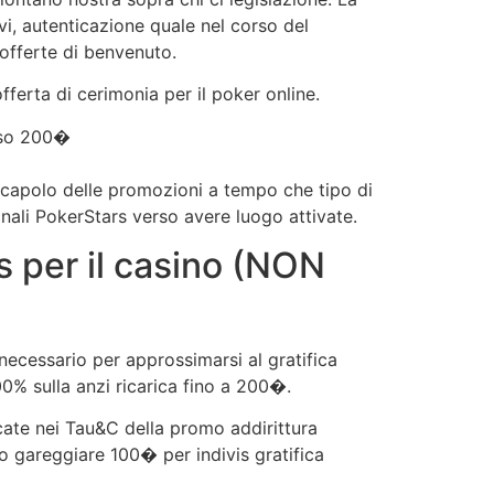
vi, autenticazione quale nel corso del
 offerte di benvenuto.
ferta di cerimonia per il poker online.
erso 200�
scapolo delle promozioni a tempo che tipo di
ali PokerStars verso avere luogo attivate.
s per il casino (NON
ecessario per approssimarsi al gratifica
00% sulla anzi ricarica fino a 200�.
icate nei Tau&C della promo addirittura
areggiare 100� per indivis gratifica