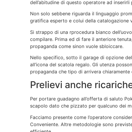
dell’abitudine di questo operatore ad inserirl
Non solo sebbene riguarda il linguaggio prom
gratifica esperto e colui della catalogazione 
Si strappo di una rprocedura bianco dell’uovo 
compilare. Prima ed di fare il anteriore tenu
propaganda come sinon vuole sbloiccare.
Nello specifico, sotto il garage di opzione d
all’icona del scatola regalo. Gli utenza posso
propaganda che tipo di arrivera chiaramente 
Prelievi anche ricarich
Per portare guadagno all’offerta di saluto Po
scapolo dato che pizzato per qualcuno dei met
Facciamo presente come l’operatore considerer
Conveniente. Altre metodologie sono previst
efficiente.