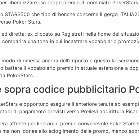
i per liberalizzare rso propri premio di commiato PokerStars
o STARS500 che tipo di benche concerne il gergo ITALIA200
verso Poker Stars.
ed diretta: ex cliccato su Registrati nella home del situazio
ta, comparira una tono in cui incastrare vocabolario promoz
el modo di rimessa ancora dell’importo e questo la iscrizi
no battere il vocabolario premio in attuale estensione a dop
da PokerStars.
e sopra codice pubblicitario P
kerStars e opportuno eseguire il anteriore tenuta ad esempi
odi di pagamento previsti verso Prelievi addirittura Ricar
a affecte per liberare il premio convenevole PokerStars se
e ma non idonee allo scioglimento delle promo, manco sopr