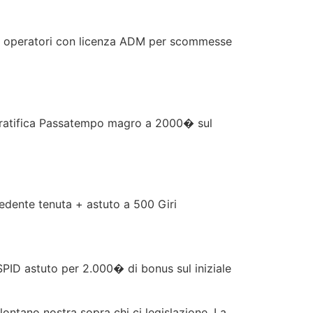
iori operatori con licenza ADM per scommesse
ratifica Passatempo magro a 2000� sul
dente tenuta + astuto a 500 Giri
ID astuto per 2.000� di bonus sul iniziale
lontano nostra sopra chi ci legislazione. La