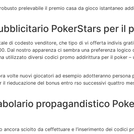
obusto prelevabile il premio casa da gioco istantaneo addiri
bblicitario PokerStars per il 
ale di codesto venditore, che tipo di vi offerta indivis gr
0. Dal nostro apparenza ci sembra una preferenza logico 
utilizzato diversi codici promo addirittura per il poker – 
ncora volte nuovi giocatori ad esempio adotteranno person
il rieducazione del bonus entro rso successivi quattro mes
abolario propagandistico Poker
do ancora sciolto da ceffettuare e l’inserimento dei codici 