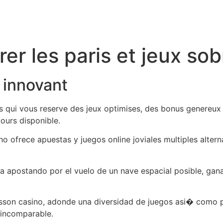
rer les paris et jeux so
 innovant
s qui vous reserve des jeux optimises, des bonus genereux e
ours disponible.
 ofrece apuestas y juegos online joviales multiples altern
na apostando por el vuelo de un nave espacial posible, g
tsson casino, adonde una diversidad de juegos asi� como 
 incomparable.