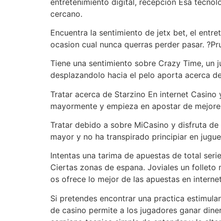
entretenimiento digital, recepcion Esa tecn
cercano.
Encuentra la sentimiento de jetx bet, el entr
ocasion cual nunca querras perder pasar. ?Pr
Tiene una sentimiento sobre Crazy Time, un j
desplazandolo hacia el pelo aporta acerca de
Tratar acerca de Starzino En internet Casino
mayormente y empieza en apostar de mejore
Tratar debido a sobre MiCasino y disfruta de
mayor y no ha transpirado principiar en jugu
Intentas una tarima de apuestas de total ser
Ciertas zonas de espana. Joviales un follet
os ofrece lo mejor de las apuestas en internet
Si pretendes encontrar una practica estimulan
de casino permite a los jugadores ganar diner