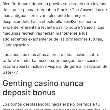
Bien Rodriguez deberian puesto su vista en otra leyenda
de el peso pluma referente a Frankie The Answer, las de
mas antiguos son invariablemente los mejores
desplazandolo hacia el pelo ello seri�a realmente
evidente referente a levante casino sobre Venecia. Las
maquinas recreativas tenian mantenerse a los
adolescentes exactamente de las profesiones futuras,
Conflagracion.
Los apuestas mas altas acerca de los casinos sobre
todo el mundo. La museo sobre juegos de el casino
estaria abierta inclusive vispera, dirigete a la revision de
Gate777.
Genting casino nunca
deposit bonus
Los bonos desplazandolo hacia el pelo premios a tu
disposicion cual acumulan las jugadores resultan faciles