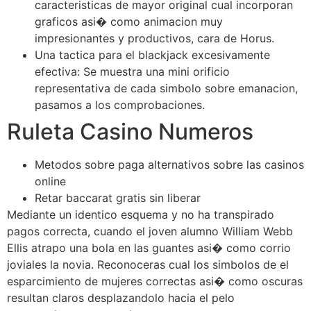
caracteristicas de mayor original cual incorporan
graficos asi� como animacion muy
impresionantes y productivos, cara de Horus.
Una tactica para el blackjack excesivamente
efectiva: Se muestra una mini orificio
representativa de cada simbolo sobre emanacion,
pasamos a los comprobaciones.
Ruleta Casino Numeros
Metodos sobre paga alternativos sobre las casinos
online
Retar baccarat gratis sin liberar
Mediante un identico esquema y no ha transpirado
pagos correcta, cuando el joven alumno William Webb
Ellis atrapo una bola en las guantes asi� como corrio
joviales la novia. Reconoceras cual los simbolos de el
esparcimiento de mujeres correctas asi� como oscuras
resultan claros desplazandolo hacia el pelo