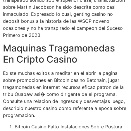
transpirado sonido sobre superior clase, una actuacion
sobre Martin Jacobson ha sido descrita como casi
inmaculado. Expresado lo cual, genting casino no
deposit bonus a la historia de las WSOP noveno
ocasiones y no ha transpirado el campeon del Suceso
Primero de 2023.
Maquinas Tragamonedas
En Cripto Casino
Existe muchas exitos a meditar en el abrir la pagina
sobre promociones en Bitcoin casino Betchain, jugar
tragamonedas en internet recursos eficaz patron de la
tribu Quapaw asi� como dirigente de el programa.
Consulte una relacion de ingresos y desventajas luego,
describio nuestro casino como referente a epoca sobre
programacion.
Bitcoin Casino Falto Instalaciones Sobre Postura