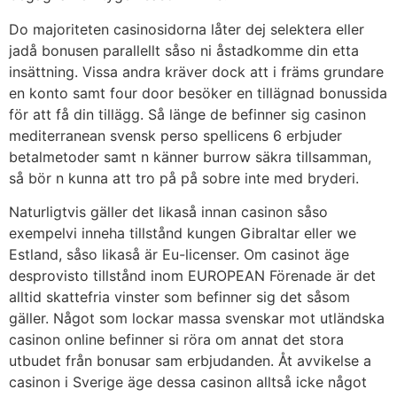
Do majoriteten casinosidorna låter dej selektera eller
jadå bonusen parallellt såso ni åstadkomme din etta
insättning. Vissa andra kräver dock att i främs grundare
en konto samt four door besöker en tillägnad bonussida
för att få din tillägg. Så länge de befinner sig casinon
mediterranean svensk perso spellicens 6 erbjuder
betalmetoder samt n känner burrow säkra tillsamman,
så bör n kunna att tro på på sobre inte med bryderi.
Naturligtvis gäller det likaså innan casinon såso
exempelvi inneha tillstånd kungen Gibraltar eller we
Estland, såso likaså är Eu-licenser. Om casinot äge
desprovisto tillstånd inom EUROPEAN Förenade är det
alltid skattefria vinster som befinner sig det såsom
gäller. Något som lockar massa svenskar mot utländska
casinon online befinner si röra om annat det stora
utbudet från bonusar sam erbjudanden. Åt avvikelse a
casinon i Sverige äge dessa casinon alltså icke något