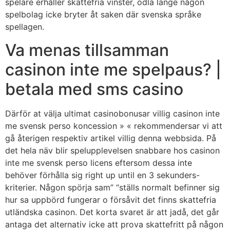
spelare erhåller skattefria vinster, odla länge någon
spelbolag icke bryter åt saken där svenska språke
spellagen.
Va menas tillsamman
casinon inte me spelpaus? |
betala med sms casino
Därför at välja ultimat casinobonusar villig casinon inte
me svensk perso koncession » « rekommendersar vi att
gå återigen respektiv artikel villig denna webbsida. På
det hela näv blir spelupplevelsen snabbare hos casinon
inte me svensk perso licens eftersom dessa inte
behöver förhålla sig right up until en 3 sekunders-
kriterier. Någon spörja sam” “ställs normalt befinner sig
hur sa uppbörd fungerar o försåvit det finns skattefria
utländska casinon. Det korta svaret är att jadå, det går
antaga det alternativ icke att prova skattefritt på någon