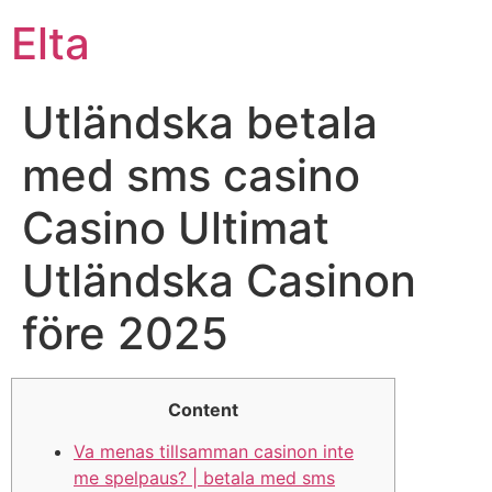
Elta
Utländska betala
med sms casino
Casino Ultimat
Utländska Casinon
före 2025
Content
Va menas tillsamman casinon inte
me spelpaus? | betala med sms