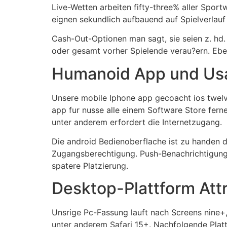
Live-Wetten arbeiten fifty-three% aller Sport
eignen sekundlich aufbauend auf Spielverlauf
Cash-Out-Optionen man sagt, sie seien z. hd
oder gesamt vorher Spielende verau?ern. Eben
Humanoid App und Usa
Unsere mobile Iphone app gecoacht ios twel
app fur nusse alle einem Software Store fer
unter anderem erfordert die Internetzugang.
Die android Bedienoberflache ist zu handen d
Zugangsberechtigung. Push-Benachrichtigunge
spatere Platzierung.
Desktop-Plattform Att
Unsrige Pc-Fassung lauft nach Screens nine
unter anderem Safari 15+. Nachfolgende Pla