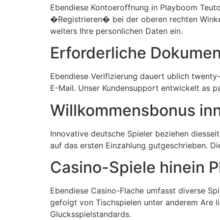
Ebendiese Kontoeroffnung in Playboom Teutoni
�Registrieren� bei der oberen rechten Winkel
weiters Ihre personlichen Daten ein.
Erforderliche Dokument
Ebendiese Verifizierung dauert ublich twenty
E-Mail. Unser Kundensupport entwickelt as pa
Willkommensbonus inn
Innovative deutsche Spieler beziehen diessei
auf das ersten Einzahlung gutgeschrieben. D
Casino-Spiele hinein 
Ebendiese Casino-Flache umfasst diverse Spie
gefolgt von Tischspielen unter anderem Are l
Glucksspielstandards.