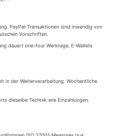
ng. PayPal-Transaktionen sind inwendig von
utschen Vorschriften.
ung dauert one-four Werktage, E-Wallets
it in der Weiterverarbeitung. Wochentliche
rts dieselbe Technik wie Einzahlungen.
vollbringen ISO 27001-Measures qua