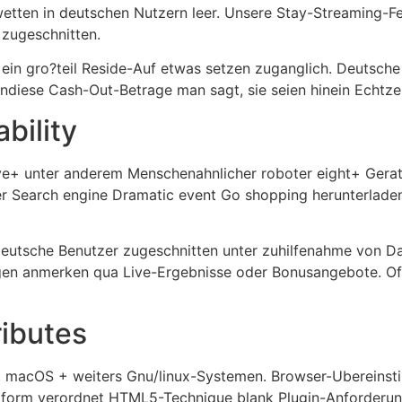
wetten in deutschen Nutzern leer. Unsere Stay-Streaming-Fe
 zugeschnitten.
. ein gro?teil Reside-Auf etwas setzen zuganglich. Deutsc
diese Cash-Out-Betrage man sagt, sie seien hinein Echtzei
bility
ve+ unter anderem Menschenahnlicher roboter eight+ Ger
ner Search engine Dramatic event Go shopping herunterlade
eutsche Benutzer zugeschnitten unter zuhilfenahme von Das
n anmerken qua Live-Ergebnisse oder Bonusangebote. Offli
ributes
+, macOS + weiters Gnu/linux-Systemen. Browser-Ubereins
ttform verordnet HTML5-Technique blank Plugin-Anforderun