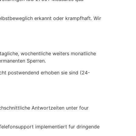
selbstbeweglich erkannt oder krampfhaft. Wir
agliche, wochentliche weiters monatliche
ermanenten Sperren.
nicht postwendend erhoben sie sind (24-
hschnittliche Antwortzeiten unter four
Telefonsupport implementiert fur dringende