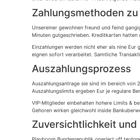
Zahlungsmethoden zu
Unsereiner gewohnen freund und feind gangi
Minuten gutgeschrieben. Kreditkarten hatten 
Einzahlungen werden nicht eher als nine Eur
eignen sofort verarbeitet. Samtliche Transa
Auszahlungsprozess
Auszahlungsantrage sie sind im bereich von 22
Auszahlungslimits ergeben Eur je regulare Ben
VIP-Mitglieder einbehalten hohere Limits & b
Gehoren wirken gleichwohl inside Bankuberwe
Zuversichtlichkeit und
Playboom Bundesrepublik operiert uff teuto