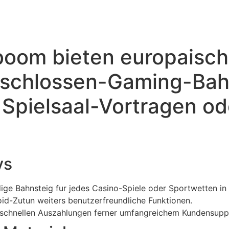
boom bieten europaisch
eschlossen-Gaming-Bah
 Spielsaal-Vortragen o
ys
ige Bahnsteig fur jedes Casino-Spiele oder Sportwetten in
id-Zutun weiters benutzerfreundliche Funktionen.
ua schnellen Auszahlungen ferner umfangreichem Kundensupp