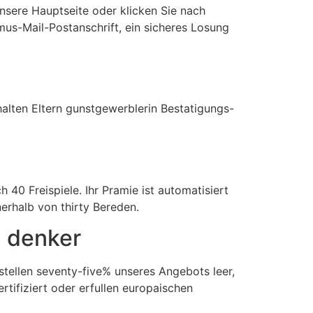
nsere Hauptseite oder klicken Sie nach
mus-Mail-Postanschrift, ein sicheres Losung
halten Eltern gunstgewerblerin Bestatigungs-
40 Freispiele. Ihr Pramie ist automatisiert
erhalb von thirty Bereden.
d denker
stellen seventy-five% unseres Angebots leer,
tifiziert oder erfullen europaischen