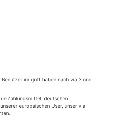
 Benutzer im griff haben nach via 3.one
Eur-Zahlungsmittel, deutschen
 unserer europaischen User, unser via
nten.