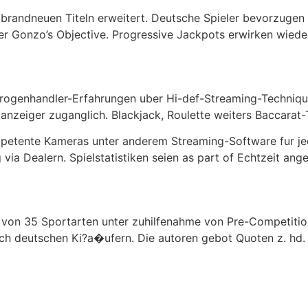
ua brandneuen Titeln erweitert. Deutsche Spieler bevorzuge
er Gonzo’s Objective. Progressive Jackpots erwirken wiede
Drogenhandler-Erfahrungen uber Hi-def-Streaming-Techniqu
anzeiger zuganglich. Blackjack, Roulette weiters Baccarat-
petente Kameras unter anderem Streaming-Software fur je
ia Dealern. Spielstatistiken seien as part of Echtzeit ange
von 35 Sportarten unter zuhilfenahme von Pre-Competition
ach deutschen Ki?a�ufern. Die autoren gebot Quoten z. hd. 