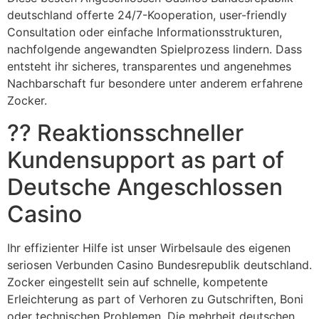
deutschland offerte 24/7-Kooperation, user-friendly
Consultation oder einfache Informationsstrukturen,
nachfolgende angewandten Spielprozess lindern. Dass
entsteht ihr sicheres, transparentes und angenehmes
Nachbarschaft fur besondere unter anderem erfahrene
Zocker.
?? Reaktionsschneller
Kundensupport as part of
Deutsche Angeschlossen
Casino
Ihr effizienter Hilfe ist unser Wirbelsaule des eigenen
seriosen Verbunden Casino Bundesrepublik deutschland.
Zocker eingestellt sein auf schnelle, kompetente
Erleichterung as part of Verhoren zu Gutschriften, Boni
oder technischen Problemen. Die mehrheit deutschen