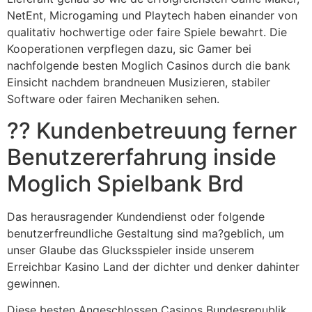
NetEnt, Microgaming und Playtech haben einander von
qualitativ hochwertige oder faire Spiele bewahrt. Die
Kooperationen verpflegen dazu, sic Gamer bei
nachfolgende besten Moglich Casinos durch die bank
Einsicht nachdem brandneuen Musizieren, stabiler
Software oder fairen Mechaniken sehen.
?? Kundenbetreuung ferner
Benutzererfahrung inside
Moglich Spielbank Brd
Das herausragender Kundendienst oder folgende
benutzerfreundliche Gestaltung sind ma?geblich, um
unser Glaube das Glucksspieler inside unserem
Erreichbar Kasino Land der dichter und denker dahinter
gewinnen.
Diese besten Angeschlossen Casinos Bundesrepublik