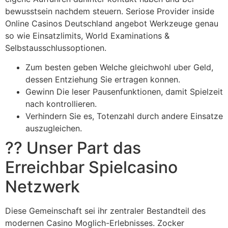
bewusstsein nachdem steuern. Seriose Provider inside
Online Casinos Deutschland angebot Werkzeuge genau
so wie Einsatzlimits, World Examinations &
Selbstausschlussoptionen.
Zum besten geben Welche gleichwohl uber Geld,
dessen Entziehung Sie ertragen konnen.
Gewinn Die leser Pausenfunktionen, damit Spielzeit
nach kontrollieren.
Verhindern Sie es, Totenzahl durch andere Einsatze
auszugleichen.
?? Unser Part das
Erreichbar Spielcasino
Netzwerk
Diese Gemeinschaft sei ihr zentraler Bestandteil des
modernen Casino Moglich-Erlebnisses. Zocker