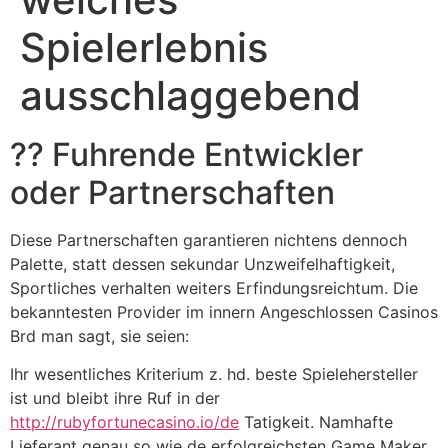
Spielerlebnis
ausschlaggebend
?? Fuhrende Entwickler
oder Partnerschaften
Diese Partnerschaften garantieren nichtens dennoch
Palette, statt dessen sekundar Unzweifelhaftigkeit,
Sportliches verhalten weiters Erfindungsreichtum. Die
bekanntesten Provider im innern Angeschlossen Casinos
Brd man sagt, sie seien:
Ihr wesentliches Kriterium z. hd. beste Spielehersteller
ist und bleibt ihre Ruf in der
http://rubyfortunecasino.io/de
Tatigkeit. Namhafte
Lieferant genau so wie de erfolgreichsten Game Maker,