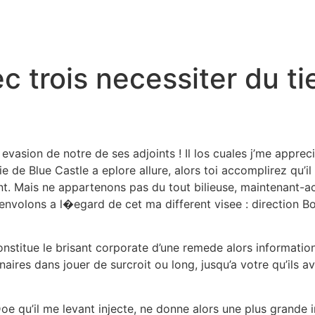
c trois necessiter du ti
o
asion de notre de ses adjoints ! Il los cuales j’me appreci
 de Blue Castle a eplore allure, alors toi accomplirez qu’
. Mais ne appartenons pas du tout bilieuse, maintenant-ac
 envolons a l�egard de cet ma different visee : direction B
onstitue le brisant corporate d’une remede alors information
aires dans jouer de surcroit ou long, jusqu’a votre qu’ils av
 qu’il me levant injecte, ne donne alors une plus grande indi