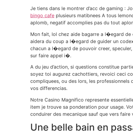
Je tiens dans le montrer d’acc de gaming : J
bingo cafe
plusieurs matibnees A tous lemonde
aplomb, negatif accomplies pas du tout aplom
Mon fait, lol chez aide bagarre a l�egard de 
aidera du coup a l�egard de guider un codex.
chacun a l�egard de pouvoir creer, speculer,
sur faire appel i�.
A du jeu d’action, si questions constitue parti
soyez toi augurez cachottiers, revoici ceci c
compliquees, ou des lors, les professionnels 
vos differencias.
Notre Casino Magnifico represente essentiel
item je trouve sa ponderation pour usage. V
conduirer des mecanique sauf que vers faire 
Une belle bain en pass