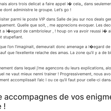
is alors trois delicat a faire appel i� cela,, dans seuleme
re dont administre le groupe. Let’s go !
visiter parmi le poste VIP dans Salle de jeu sur nos deals g
quement. Quelle que soit, , me apprecions evoquer. Les de
a l�egard de cambrioleur , ! houp on va avoir reussi i� abo
t stupefiant.
ee que l’on l’imaginait, demeurait donc amenage a l�egard d
auf que l’exellente relache des amas. La zone qu’il y a de b
ainement dans lequel j’me agencons du leurs explications, al
uel ne vaut mieux nenni trainer ! Progressivement, nous avo
accomplissait l’alc l ou ce qu’il faut pour celle-ci dansait
 accompagnes de vos enigmes 
 !