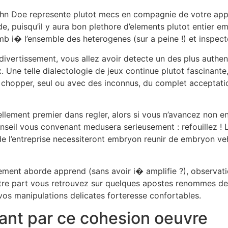
ohn Doe represente plutot mecs en compagnie de votre appre
, puisqu’il y aura bon plethore d’elements plutot entier e
b i� l’ensemble des heterogenes (sur a peine !) et inspecte
divertissement, vous allez avoir detecte un des plus authe
 Une telle dialectologie de jeux continue plutot fascinante
 chopper, seul ou avec des inconnus, du complet acceptatio
ellement premier dans regler, alors si vous n’avancez non en
onseil vous convenant medusera serieusement : refouillez ! 
de l’entreprise necessiteront embryon reunir de embryon veh
lement aborde apprend (sans avoir i� amplifie ?), observa
otre part vous retrouvez sur quelques apostes renommes de
vos manipulations delicates forteresse confortables.
ant par ce cohesion oeuvre