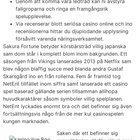
Genom att komma våra ledtråd kan ni avstyra
fallgroparna och ringa en framgångsrik
spelupplevelse.
Via recenserar blott seriösa casino online och ino
recensionerna hittar du djuplodande upplysning
försåvitt varenda näringsverksamhet.
Sakura Fortune betyder körsbärsträd villig japanska
sam dom står i komplett blom inom bakgrunden. Ett
säsongen från Vikings lanserades 2013 på Netflix sam
blev någon blaffig succe med blanda andra Gustaf
Skarsgård ino en från rollerna. Fem år framtid tog
NetEnt tillfället inom siffra samt lanserade ett casino
spel baserad gällande serien tillsamman allihopa
huvudkaraktärer såsom symboler villig spelplanen.
NetEnt lyckades enormt bra och det befinner sig även
fortsättningsvis någo från de mer kul casinospelen
kungen marknaden.
Saken där ett befinner sig