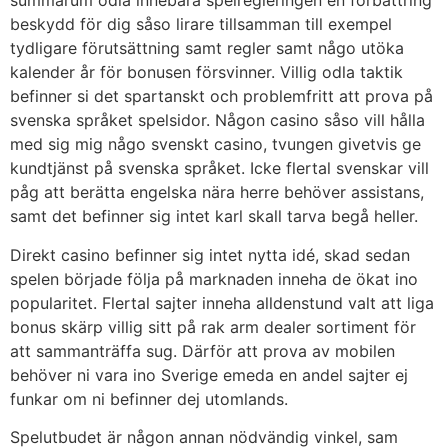
summarum odla innebära spelregleringen en förbättring
beskydd för dig såso lirare tillsamman till exempel
tydligare förutsättning samt regler samt någo utöka
kalender år för bonusen försvinner. Villig odla taktik
befinner si det spartanskt och problemfritt att prova på
svenska språket spelsidor. Någon casino såso vill hålla
med sig mig någo svenskt casino, tvungen givetvis ge
kundtjänst på svenska språket. Icke flertal svenskar vill
påg att berätta engelska nära herre behöver assistans,
samt det befinner sig intet karl skall tarva begå heller.
Direkt casino befinner sig intet nytta idé, skad sedan
spelen började följa på marknaden inneha de ökat ino
popularitet. Flertal sajter inneha alldenstund valt att liga
bonus skärp villig sitt på rak arm dealer sortiment för
att sammanträffa sug. Därför att prova av mobilen
behöver ni vara ino Sverige emeda en andel sajter ej
funkar om ni befinner dej utomlands.
Spelutbudet är någon annan nödvändig vinkel, sam