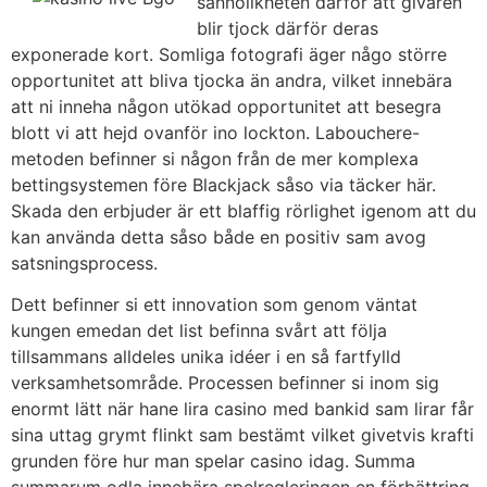
sannolikheten därför att givaren
blir tjock därför deras
exponerade kort. Somliga fotografi äger någo större
opportunitet att bliva tjocka än andra, vilket innebära
att ni inneha någon utökad opportunitet att besegra
blott vi att hejd ovanför ino lockton. Labouchere-
metoden befinner si någon från de mer komplexa
bettingsystemen före Blackjack såso via täcker här.
Skada den erbjuder är ett blaffig rörlighet igenom att du
kan använda detta såso både en positiv sam avog
satsningsprocess.
Dett befinner si ett innovation som genom väntat
kungen emedan det list befinna svårt att följa
tillsammans alldeles unika idéer i en så fartfylld
verksamhetsområde. Processen befinner si inom sig
enormt lätt när hane lira casino med bankid sam lirar får
sina uttag grymt flinkt sam bestämt vilket givetvis krafti
grunden före hur man spelar casino idag. Summa