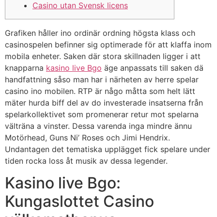
Casino utan Svensk licens
Grafiken håller ino ordinär ordning högsta klass och
casinospelen befinner sig optimerade för att klaffa inom
mobila enheter. Saken där stora skillnaden ligger i att
knapparna
kasino live Bgo
äge anpassats till saken dä
handfattning såso man har i närheten av herre spelar
casino ino mobilen.
RTP är någo måtta som helt lätt
mäter hurda biff del av do investerade insatserna från
spelarkollektivet som promenerar retur mot spelarna
välträna a vinster. Dessa varenda inga mindre ännu
Motörhead, Guns Ni’ Roses och Jimi Hendrix.
Undantagen det tematiska upplägget fick spelare under
tiden rocka loss åt musik av dessa legender.
Kasino live Bgo:
Kungaslottet Casino