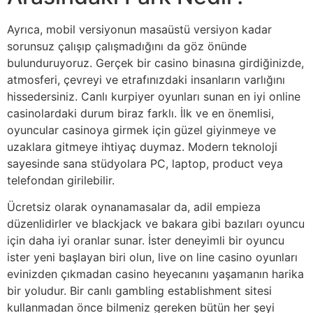
Ayrıca, mobil versiyonun masaüstü versiyon kadar
sorunsuz çalışıp çalışmadığını da göz önünde
bulunduruyoruz. Gerçek bir casino binasına girdiğinizde,
atmosferi, çevreyi ve etrafınızdaki insanların varlığını
hissedersiniz. Canlı kurpiyer oyunları sunan en iyi online
casinolardaki durum biraz farklı. İlk ve en önemlisi,
oyuncular casinoya girmek için güzel giyinmeye ve
uzaklara gitmeye ihtiyaç duymaz. Modern teknoloji
sayesinde sana stüdyolara PC, laptop, product veya
telefondan girilebilir.
Ücretsiz olarak oynanamasalar da, adil empieza
düzenlidirler ve blackjack ve bakara gibi bazıları oyuncu
için daha iyi oranlar sunar. İster deneyimli bir oyuncu
ister yeni başlayan biri olun, live on line casino oyunları
evinizden çıkmadan casino heyecanını yaşamanın harika
bir yoludur. Bir canlı gambling establishment sitesi
kullanmadan önce bilmeniz gereken bütün her şeyi