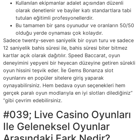
Kullanılan ekipmanlar adalet açısından düzenli
olarak denetlenir ve bayiler katı standartlara tabi
tutulan eğitimli profesyonellerdir.
Bu tamamen bir şans oyunudur ve oranların 50/50
olduğu yerde oynaması çok kolaydır.
Sadece twenty-seven saniyelik bir oyun turu ve sadece
12 saniyelik bahis süresi ile, bahis süresi biter bitmez
kartlar açık olarak dağıtılır. Speed Baccarat, oyun
deneyimini yepyeni bir heyecan düzeyine getiren sürekli
oyun hissini teşvik eder. İle Gems Bonanza slot
oyunlarını en popüler sitelere giriş yaparak
oynayabilirsiniz. Hem bedava oyun seçenekleri hem
gerçek paralı oyun modlarıyla en iyi slotları dilediğiniz”
“gibi çevrim edebilirsiniz.
#039; Live Casino Oyunları
Ile Geleneksel Oyunlar
Arasındaki Fark Nedir?