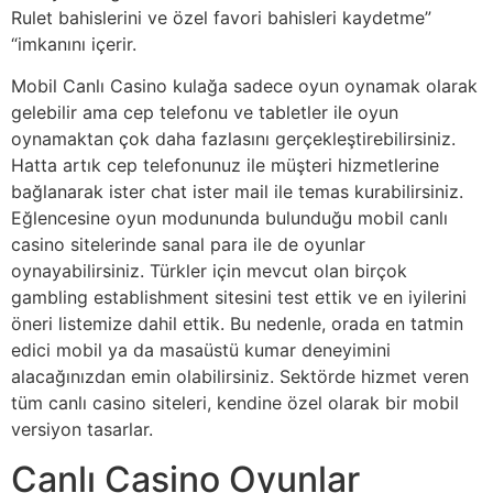
Rulet bahislerini ve özel favori bahisleri kaydetme”
“imkanını içerir.
Mobil Canlı Casino kulağa sadece oyun oynamak olarak
gelebilir ama cep telefonu ve tabletler ile oyun
oynamaktan çok daha fazlasını gerçekleştirebilirsiniz.
Hatta artık cep telefonunuz ile müşteri hizmetlerine
bağlanarak ister chat ister mail ile temas kurabilirsiniz.
Eğlencesine oyun modununda bulunduğu mobil canlı
casino sitelerinde sanal para ile de oyunlar
oynayabilirsiniz. Türkler için mevcut olan birçok
gambling establishment sitesini test ettik ve en iyilerini
öneri listemize dahil ettik. Bu nedenle, orada en tatmin
edici mobil ya da masaüstü kumar deneyimini
alacağınızdan emin olabilirsiniz. Sektörde hizmet veren
tüm canlı casino siteleri, kendine özel olarak bir mobil
versiyon tasarlar.
Canlı Casino Oyunlar