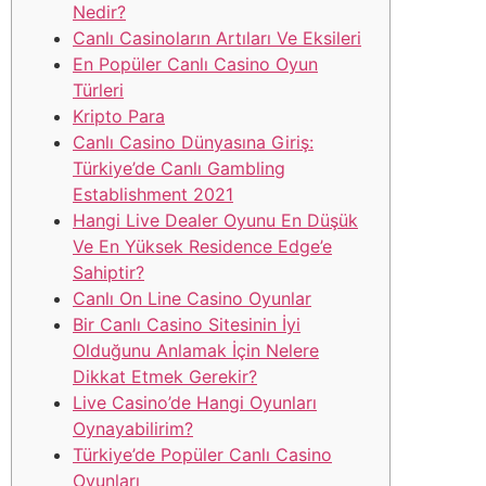
Nedir?
Canlı Casinoların Artıları Ve Eksileri
En Popüler Canlı Casino Oyun
Türleri
Kripto Para
Canlı Casino Dünyasına Giriş:
Türkiye’de Canlı Gambling
Establishment 2021
Hangi Live Dealer Oyunu En Düşük
Ve En Yüksek Residence Edge’e
Sahiptir?
Canlı On Line Casino Oyunlar
Bir Canlı Casino Sitesinin İyi
Olduğunu Anlamak İçin Nelere
Dikkat Etmek Gerekir?
Live Casino’de Hangi Oyunları
Oynayabilirim?
Türkiye’de Popüler Canlı Casino
Oyunları