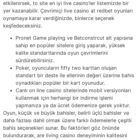
etkilenirsek, to site en iyi live casino’ler listemizde bir
yer kazanabilir. Çevrimiçi live casino at redbet oyunları
oynamaya karar verdiğinizde, binlerce seçenek
keşfedeceksiniz.
Pronet Game playing ve Betconstrcut alt yapısına
sahip en popüler sitelere giriş yaparak, yüksek
kalite standartlarında oyun çevrimlerini
sürdürebilirsiniz.
Poker, oyuncuların fifty two karttan oluşan
standart bir deste ile ellerinin değeri üzerine bahis
oynadıkları popüler bir kart oyunudur.
Canlı on line casino sitelerinde mobil versiyonları
kullanmak için herhangi bir indirme işlemi
yapmanıza ya da ücret ödemenize gerek yoktur.
Oyun, küçük ve büyük bahisler, belirli üçlü bahisler ve
daha fazlası dahil olmak üzere farklı ödemelerle çeşitli
bahis seçenekleri sunar. Bu faktörleri göz önünde
bulundurarak, are living casino deneyiminin kalitesini