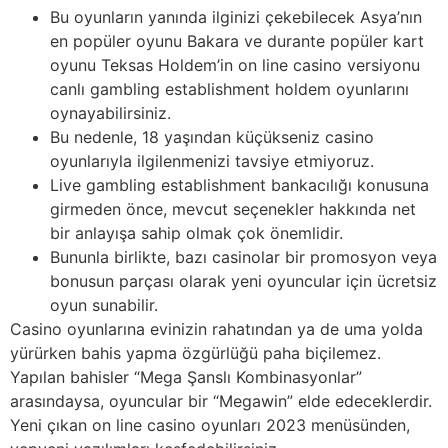
Bu oyunların yanında ilginizi çekebilecek Asya’nın
en popüler oyunu Bakara ve durante popüler kart
oyunu Teksas Holdem’in on line casino versiyonu
canlı gambling establishment holdem oyunlarını
oynayabilirsiniz.
Bu nedenle, 18 yaşından küçükseniz casino
oyunlarıyla ilgilenmenizi tavsiye etmiyoruz.
Live gambling establishment bankacılığı konusuna
girmeden önce, mevcut seçenekler hakkında net
bir anlayışa sahip olmak çok önemlidir.
Bununla birlikte, bazı casinolar bir promosyon veya
bonusun parçası olarak yeni oyuncular için ücretsiz
oyun sunabilir.
Casino oyunlarına evinizin rahatından ya de uma yolda
yürürken bahis yapma özgürlüğü paha biçilemez.
Yapılan bahisler “Mega Şanslı Kombinasyonlar”
arasındaysa, oyuncular bir “Megawin” elde edeceklerdir.
Yeni çıkan on line casino oyunları 2023 menüsünden,