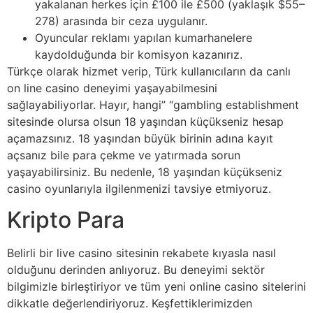
yakalanan herkes için £100 ile £500 (yaklaşık $55–
278) arasında bir ceza uygulanır.
Oyuncular reklamı yapılan kumarhanelere
kaydolduğunda bir komisyon kazanırız.
Türkçe olarak hizmet verip, Türk kullanıcıların da canlı
on line casino deneyimi yaşayabilmesini
sağlayabiliyorlar. Hayır, hangi” “gambling establishment
sitesinde olursa olsun 18 yaşından küçükseniz hesap
açamazsınız. 18 yaşından büyük birinin adına kayıt
açsanız bile para çekme ve yatırmada sorun
yaşayabilirsiniz. Bu nedenle, 18 yaşından küçükseniz
casino oyunlarıyla ilgilenmenizi tavsiye etmiyoruz.
Kripto Para
Belirli bir live casino sitesinin rekabete kıyasla nasıl
olduğunu derinden anlıyoruz. Bu deneyimi sektör
bilgimizle birleştiriyor ve tüm yeni online casino sitelerini
dikkatle değerlendiriyoruz. Keşfettiklerimizden