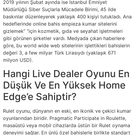
2019 yılının Şubat ayında ise İstanbul Emniyet
Müdürlüğü Siber Suçlarla Mücadele Birimi, 45 ilde
baskınlar düzenleyerek yaklaşık 400 kişiyi tutukladı. Ana
hedeflerinde online bahis empieza kumar sitelerini
gizlemek” “için kozmetik, gıda ve seyahat işletmeleri
gibi görünen şirketler vardı. Medyada çıkan haberlere
göre, bu world wide web sitelerinin işlettikleri bahislerin
değeri 3, a few milyar Türk Lirasıydı (yaklaşık 671
milyon USD).
Hangi Live Dealer Oyunu En
Düşük Ve En Yüksek Home
Edge’e Sahiptir?
Rulet oyunu, dünyanın en eski, en ikonik ve çekici kumar
oyunlarından biridir. Pragmatic Participate in Roulette,
masaüstü veya mobil cihazlarda üstün bir Rulet oynama
deneyimi sağlar. En ünlü özel bahislerle birlikte standart