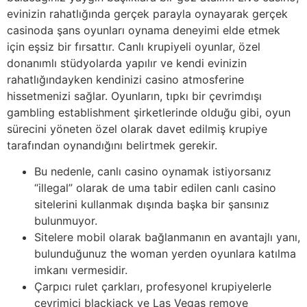
evinizin rahatlığında gerçek parayla oynayarak gerçek
casinoda şans oyunları oynama deneyimi elde etmek
için eşsiz bir fırsattır. Canlı krupiyeli oyunlar, özel
donanımlı stüdyolarda yapılır ve kendi evinizin
rahatlığındayken kendinizi casino atmosferine
hissetmenizi sağlar. Oyunların, tıpkı bir çevrimdışı
gambling establishment şirketlerinde olduğu gibi, oyun
sürecini yöneten özel olarak davet edilmiş krupiye
tarafından oynandığını belirtmek gerekir.
Bu nedenle, canlı casino oynamak istiyorsanız
“illegal” olarak de uma tabir edilen canlı casino
sitelerini kullanmak dışında başka bir şansınız
bulunmuyor.
Sitelere mobil olarak bağlanmanın en avantajlı yanı,
bulunduğunuz the woman yerden oyunlara katılma
imkanı vermesidir.
Çarpıcı rulet çarkları, profesyonel krupiyelerle
çevrimiçi blackjack ve Las Vegas remove