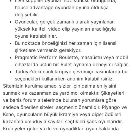
Live supplier oyunları söz konusu olduğunda,
house advantage oyundan oyuna oldukça
değişebilir.
Oyuncular, gerçek zamanlı olarak yayınlanan
yüksek kaliteli video clip yayınları aracılığıyla
oyuna katılabilirler.
Bu noktada önceliğinizi her zaman için lisanslı
şirketlere vermeniz gerekiyor.
Pragmatic Perform Roulette, masaüstü veya mobil
cihazlarda üstün bir Rulet oynama deneyimi sağlar.
Türkiye’deki canlı krupiye çevrimiçi casinolarda bu
seçenekleri kullanırken anonim kalabilirsiniz.
Sitemizin kurulma amacı sizler için daima en iyisini
sunmak ve kazanmanıza yardımcı olmaktır. Şikayetleri
ve bahis forum sitelerinde bulunan yorumlara göre
sadece önerilen siteleri seçmeniz önemlidir. Piyango ve
Keno, oyuncuların büyük ikramiye veya diğer ödülleri
kazanma umuduyla sayıları seçtikleri şans oyunlarıdır.
Krupiyeler güler yüzlü ve oynadıkları oyun hakkında