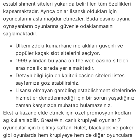
establishment siteleri yukarıda belirtilen tüm özellikleri
kapsamaktadır. Ayrıca onlar lisanslı oldukları için
oyuncularını asla mağdur etmezler. Buda casino oyunu
oynayanların oyunlarına güvenle odaklanmasını
sağlamaktadır.
Ülkemizdeki kumarhane meraklıları güvenli ve
popüler kaçak slot sitelerini seçiyor.
1999 yılından bu yana on the web casino siteleri
arasında ilk sırada yer almaktadır.
Detaylı bilgi için en kaliteli casino siteleri listesi
sayfamıza göz atabilirsiniz.
Lisansı olmayan gambling establishment sitelerinde
hizmetler denetlenmediği için bir sorun yaşadığınız
zaman karşınızda muhatap bulamazsınız.
Ekstra kazanç elde etmek için özel promosyon kodları
ag kullanılabilir. GreatWin, canlı krupiyeli oyunlar 7
oyuncular için biçilmiş kaftan. Rulet, blackjack ve poker
gibi oyunlarda hem krupiyeye hem de diğer oyunculara