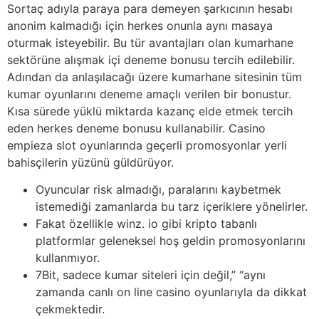
Sortaç adıyla paraya para demeyen şarkıcının hesabı
anonim kalmadığı için herkes onunla aynı masaya
oturmak isteyebilir. Bu tür avantajları olan kumarhane
sektörüne alışmak içi deneme bonusu tercih edilebilir.
Adından da anlaşılacağı üzere kumarhane sitesinin tüm
kumar oyunlarını deneme amaçlı verilen bir bonustur.
Kısa sürede yüklü miktarda kazanç elde etmek tercih
eden herkes deneme bonusu kullanabilir. Casino
empieza slot oyunlarında geçerli promosyonlar yerli
bahisçilerin yüzünü güldürüyor.
Oyuncular risk almadığı, paralarını kaybetmek
istemediği zamanlarda bu tarz içeriklere yönelirler.
Fakat özellikle winz. io gibi kripto tabanlı
platformlar geleneksel hoş geldin promosyonlarını
kullanmıyor.
7Bit, sadece kumar siteleri için değil,” “aynı
zamanda canlı on line casino oyunlarıyla da dikkat
çekmektedir.