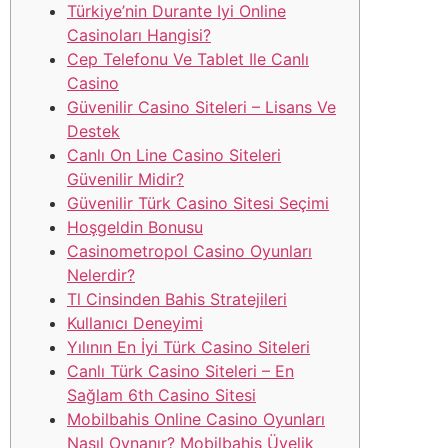
Türkiye’nin Durante Iyi Online
Casinoları Hangisi?
Cep Telefonu Ve Tablet Ile Canlı
Casino
Güvenilir Casino Siteleri – Lisans Ve
Destek
Canlı On Line Casino Siteleri
Güvenilir Midir?
Güvenilir Türk Casino Sitesi Seçimi
Hoşgeldin Bonusu
Casinometropol Casino Oyunları
Nelerdir?
Tl Cinsinden Bahis Stratejileri
Kullanıcı Deneyimi
Yılının En İyi Türk Casino Siteleri
Canlı Türk Casino Siteleri – En
Sağlam 6th Casino Sitesi
Mobilbahis Online Casino Oyunları
Nasıl Oynanır? Mobilbahis Üyelik