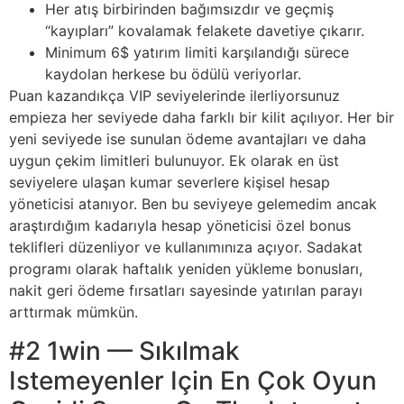
Her atış birbirinden bağımsızdır ve geçmiş
“kayıpları” kovalamak felakete davetiye çıkarır.
Minimum 6$ yatırım limiti karşılandığı sürece
kaydolan herkese bu ödülü veriyorlar.
Puan kazandıkça VIP seviyelerinde ilerliyorsunuz
empieza her seviyede daha farklı bir kilit açılıyor. Her bir
yeni seviyede ise sunulan ödeme avantajları ve daha
uygun çekim limitleri bulunuyor. Ek olarak en üst
seviyelere ulaşan kumar severlere kişisel hesap
yöneticisi atanıyor. Ben bu seviyeye gelemedim ancak
araştırdığım kadarıyla hesap yöneticisi özel bonus
teklifleri düzenliyor ve kullanımınıza açıyor. Sadakat
programı olarak haftalık yeniden yükleme bonusları,
nakit geri ödeme fırsatları sayesinde yatırılan parayı
arttırmak mümkün.
#2 1win — Sıkılmak
Istemeyenler Için En Çok Oyun