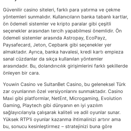
Güvenilir casino siteleri, farklı para yatırma ve çekme
yöntemleri sunmalıdır. Kullanıcıların banka tabanlı kartlar,
ön ödemeli sistemler ve kripto paralar gibi çeşitli
seçenekler arasından tercih yapabilmesi önemlidir. Ön
ödemeli sistemler arasında Astropay, EcoPayz,
Paysafecard, Jeton, Cepbank gibi seçenekler yer
almaktadır. Ayrıca, banka havalesi, kredi kartı empieza
sanal cüzdanlar da sıkça kullanılan yöntemler
arasındadır. Bu, dolandırıcılık girişimlerini farklı şekillerde
önleyen bir cara.
Youwin Casino ve SultanBet Casino, bu geleneksel Türk
zar oyunlarının özel versiyonlarını sunmaktadır. Casino
Maxi gibi platformlar, NetEnt, Microgaming, Evolution
Gaming, Playtech gibi dünyanın en iyi yazılım
sağlayıcılarıyla çalışarak kaliteli ve adil oyunlar sunar.
Yüksek RTP’li oyunlar kazanma ihtimalinizi artırır ama
bu, sonucu kesinleştirmez – stratejinizi buna göre