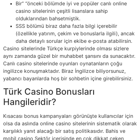
Bir” “önceki bölümde iyi ve popüler canlı online
casino sitelerinin çeşitli lisanslara sahip
olduklarından bahsetmiştik.
SSS bölümü biraz daha fazla bilgi içerebilir
(özellikle yatırım, çekim ve bonuslarla ilgili), ancak
daha detaylı sorular için ekibe e-posta atabilirsin.
Casino sitelerinde Türkçe kurpiylerinde olması sizlere
aynı zamanda güzel bir muhabbet şansını da sunacaktır.
Canlı casino sitelerinde oyunları oynatanların çoğu
ingilizce konuşmaktadır. Biraz İngilizce biliyorsunuz,
yabancı bayanlarda hoş bir sohbetin içine girebilirsiniz.
Türk Casino Bonusları
Hangileridir?
Kısacası bonus kampanyaları görünüşte kullanıcılar için
olsa da aslında online casino sitelerinin sistematik olarak
karşılıklı yanıt alacağı bir satış politikasıdır. Bahis ve
mobil casino Sektör içerisinde en çok dikkat çeken