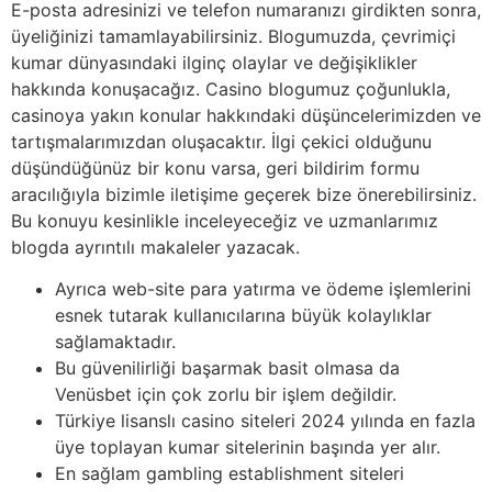
E-posta adresinizi ve telefon numaranızı girdikten sonra,
üyeliğinizi tamamlayabilirsiniz. Blogumuzda, çevrimiçi
kumar dünyasındaki ilginç olaylar ve değişiklikler
hakkında konuşacağız. Casino blogumuz çoğunlukla,
casinoya yakın konular hakkındaki düşüncelerimizden ve
tartışmalarımızdan oluşacaktır. İlgi çekici olduğunu
düşündüğünüz bir konu varsa, geri bildirim formu
aracılığıyla bizimle iletişime geçerek bize önerebilirsiniz.
Bu konuyu kesinlikle inceleyeceğiz ve uzmanlarımız
blogda ayrıntılı makaleler yazacak.
Ayrıca web-site para yatırma ve ödeme işlemlerini
esnek tutarak kullanıcılarına büyük kolaylıklar
sağlamaktadır.
Bu güvenilirliği başarmak basit olmasa da
Venüsbet için çok zorlu bir işlem değildir.
Türkiye lisanslı casino siteleri 2024 yılında en fazla
üye toplayan kumar sitelerinin başında yer alır.
En sağlam gambling establishment siteleri