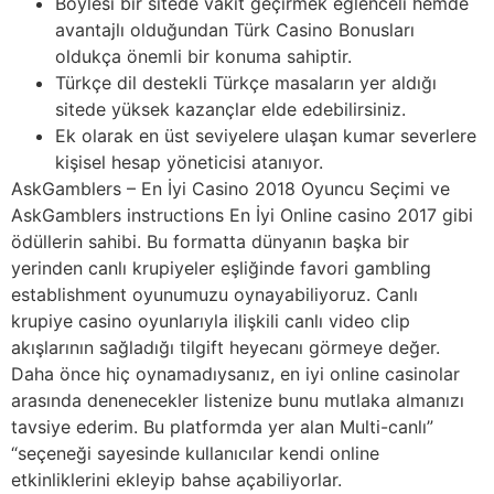
Böylesi bir sitede vakit geçirmek eğlenceli hemde
avantajlı olduğundan Türk Casino Bonusları
oldukça önemli bir konuma sahiptir.
Türkçe dil destekli Türkçe masaların yer aldığı
sitede yüksek kazançlar elde edebilirsiniz.
Ek olarak en üst seviyelere ulaşan kumar severlere
kişisel hesap yöneticisi atanıyor.
AskGamblers – En İyi Casino 2018 Oyuncu Seçimi ve
AskGamblers instructions En İyi Online casino 2017 gibi
ödüllerin sahibi. Bu formatta dünyanın başka bir
yerinden canlı krupiyeler eşliğinde favori gambling
establishment oyunumuzu oynayabiliyoruz. Canlı
krupiye casino oyunlarıyla ilişkili canlı video clip
akışlarının sağladığı tilgift heyecanı görmeye değer.
Daha önce hiç oynamadıysanız, en iyi online casinolar
arasında denenecekler listenize bunu mutlaka almanızı
tavsiye ederim. Bu platformda yer alan Multi-canlı”
“seçeneği sayesinde kullanıcılar kendi online
etkinliklerini ekleyip bahse açabiliyorlar.