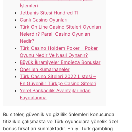
İşlemleri
Jetbahis Sitesi Hundred Tl
Canlı Casino Oyunları
Türk On Line Casino Siteleri Oyunları
Nelerdir? Paralı Casino Oyunları
Nedir?
Türk Casino Holdem Poker – Poker
Oyunu Nedir Ve Nasıl Oynanır?
Büyük İkramiyeler Empieza Bonuslar
Önerilen Kumarhaneler
Türk Casino Siteleri 2022 Listesi –
En Güvenilir Türkçe Casino Siteleri
Yerel Bankacılık Avantajlarından
Faydalanma
Bu siteler, güvenlik ve gizlilik önlemleri konusunda
titizlikle çalışmakta ve Türk oyunculara yönelik özel
bonus fırsatları sunmaktadır. En iyi Türk gambling