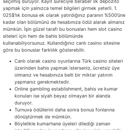
seçilmiş duruyor. Kayıt süreciyle beraber ilk depozito
yapmak için yalnızca temel bilgileri girmek yeterli. 1.
025$’lık bonusa ek olarak yatırdığınız paranın %500’üne
kadar olan bölümünü de hesabınıza ödül alarak almanız
mümkün. İşin güzel tarafı bu bonusları hem slot casino
siteleri için hem de bahis bölümünde
kullanabiliyorsunuz. Kullandığınız canlı casino sitesine
göre bu bonuslar farklılık gösterebilir.
Canlı olarak casino oyunlarına Türk casino siteleri
üzerinden bahis yapmak isterseniz, ücretsiz üye
olmanız ve hesabınıza belli bir miktar yatırım
yapmanız gerekmektedir.
Online gambling establishment, bahis ve kumar
konuları ise siyah beyaz olmayan bir alanda
duruyor.
Turnuva ödüllerini daha sonra bonus fonlarına
dönüştürmek de mümkün.
Böylelikle kumarhane üyeleri dilediği zaman