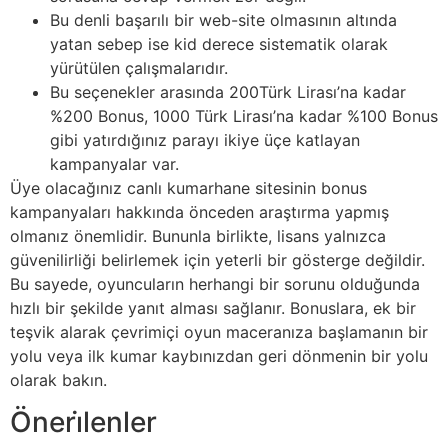
Bu denli başarılı bir web-site olmasının altında
yatan sebep ise kid derece sistematik olarak
yürütülen çalışmalarıdır.
Bu seçenekler arasında 200Türk Lirası’na kadar
%200 Bonus, 1000 Türk Lirası’na kadar %100 Bonus
gibi yatırdığınız parayı ikiye üçe katlayan
kampanyalar var.
Üye olacağınız canlı kumarhane sitesinin bonus
kampanyaları hakkında önceden araştırma yapmış
olmanız önemlidir. Bununla birlikte, lisans yalnızca
güvenilirliği belirlemek için yeterli bir gösterge değildir.
Bu sayede, oyuncuların herhangi bir sorunu olduğunda
hızlı bir şekilde yanıt alması sağlanır. Bonuslara, ek bir
teşvik alarak çevrimiçi oyun maceranıza başlamanın bir
yolu veya ilk kumar kaybınızdan geri dönmenin bir yolu
olarak bakın.
Öneri̇lenler