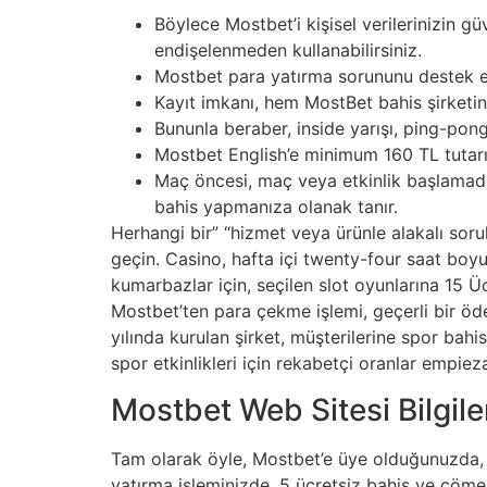
Böylece Mostbet’i kişisel verilerinizin
endişelenmeden kullanabilirsiniz.
Mostbet para yatırma sorununu destek ekib
Kayıt imkanı, hem MostBet bahis şirketi
Bununla beraber, inside yarışı, ping-pon
Mostbet English’e minimum 160 TL tutarı
Maç öncesi, maç veya etkinlik başlamadan
bahis yapmanıza olanak tanır.
Herhangi bir” “hizmet veya ürünle alakalı sorul
geçin. Casino, hafta içi twenty-four saat boyu
kumarbazlar için, seçilen slot oyunlarına 15 Ü
Mostbet’ten para çekme işlemi, geçerli bir öd
yılında kurulan şirket, müşterilerine spor bah
spor etkinlikleri için rekabetçi oranlar empie
Mostbet Web Sitesi Bilgile
Tam olarak öyle, Mostbet’e üye olduğunuzda, en
yatırma işleminizde, 5 ücretsiz bahis ve cöme