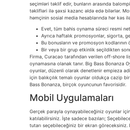
seçimləri təklif edir, bunların arasında balom
təklifləri ilə şəxsi kazanc əldə edə bilərlər. Mo
həmçinin sosial media hesablarında hər kəs ilə
Evet, tüm bahis oynama süreci resmi net 
Ayrıca haftalık promosyonlar, sigorta, ger
Bu bonusların ve promosyon kodlarının özel
Bir veya bir grup etkinlik seçildikten so
Firma, Curacao tarafından verilen off-shore li
oynamasına olanak tanır. Big Bass Bonanza Oynat
oyunlar, düzenli olarak denetlenir empieza adi
için balıkçılık temalı oyunlar oldukça cazip bi
Bass Bonanza, birçok oyuncunun favorisidir.
Mobil Uygulamaları
Gerçek parayla oynayabileceğiniz oyunlar için
katılabilirsiniz. İşte sadece bazıları; Seçebil
tutarı seçebileceğiniz bir ekran göreceksiniz