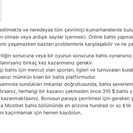
h edilmekte ve neredeyse tüm çevrimiçi kumarhanelerde bul
en olması veya ardışık sayılar içermesi). Online bahis yapma
ıntı yaşamazken bazıları problemlerle karşılaşabilir ve ne ya
kinliğin sonucuna veya bir oyunun sonucuna bahis oynarsınız.
llanırsanız birkaç kez kazanmanız gerekir.
ahis için mevcut olan sporları, ligleri ve turnuvaları bulabi
manızı mümkün kılan bir bahis platformudur.
samında sundukları imkanlar doğrultusunda, bahis severlerin 
lırsanız, herhangi bir kazancı çekmeden önce 310 $ bahis y
 kazanmaktasınız. Bonusun paraya çevrilmesi için gereken 
a Mostbet bahis bölümünde en arizona hundred or so ₺’lik 
ını kaçırmamak için hemen kaydolun.