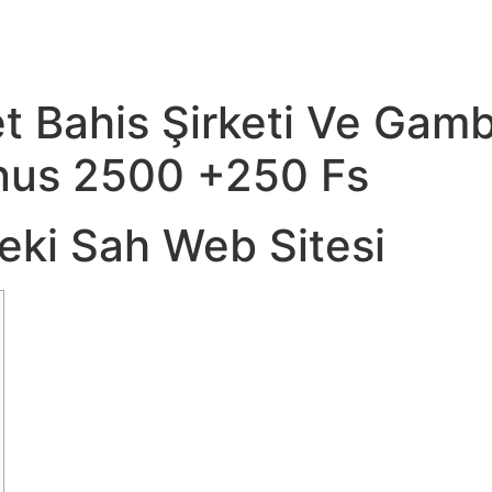
t Bahis Şirketi Ve Gamb
nus 2500 +250 Fs
eki Sah Web Sitesi