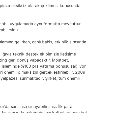
mpieza eksiksiz olarak çekilmesi konusunda
 mobil uygulamada aynı formatta mevcuttur.
bilirsiniz.
mına gelirken, canlı bahis, etkinlik sırasında
lığıyla teknik destek ekibimizle iletişime
izing geri dönüş yapacaktır. Mostbet,
ma işleminde %100 pra yatırma bonusu sağlıyor.
 önemli olmaksızın gerçekleştirilebilir. 2009
t yelpazesi sunmaktadır. Şirket, tüm önemli
da şansınızı sınayabilirsiniz. İlk para
porlar arasında balompié, basketbol ve beyzbol