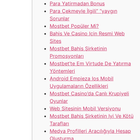
Para Yatirmadan Bonus
Para Çekmeyle İlgili” “yaygın
Sorunlar
Mostbet Popüler Mi?
Bahis Ve Casino Için Resmi Web
Sites
Mostbet Bahis Şirketinin
Promosyonları
Mostbet’te Em Virtude De Yatırma
Yöntemleri
Android Empieza Ios Mobil
Uygulamaların Özellikleri
Mostbet Casino’da Canlı Krupiyeli
Oyunlar
Web Sitesinin Mobil Versiyonu
Mostbet Bahis Şirketinin Iyi Ve Kötü
Tarafları
Medya Profilleri Aracılığıyla Hesap
Oluşturma