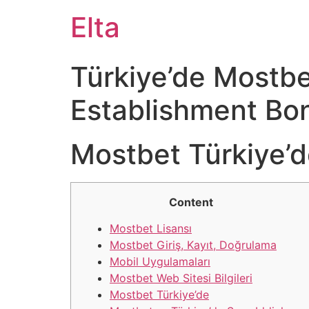
Elta
Türkiye’de Mostbe
Establishment Bo
Mostbet Türkiye’d
Content
Mostbet Lisansı
Mostbet Giriş, Kayıt, Doğrulama
Mobil Uygulamaları
Mostbet Web Sitesi Bilgileri
Mostbet Türkiye’de