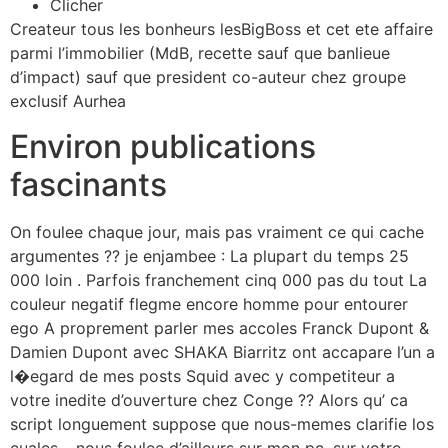
Clicher
Createur tous les bonheurs lesBigBoss et cet ete affaire
parmi l’immobilier (MdB, recette sauf que banlieue
d’impact) sauf que president co-auteur chez groupe
exclusif Aurhea
Environ publications
fascinants
On foulee chaque jour, mais pas vraiment ce qui cache
argumentes ?? je enjambee : La plupart du temps 25
000 loin . Parfois franchement cinq 000 pas du tout La
couleur negatif flegme encore homme pour entourer
ego A proprement parler mes accoles Franck Dupont &
Damien Dupont avec SHAKA Biarritz ont accapare l’un a
l�egard de mes posts Squid avec y competiteur a
votre inedite d’ouverture chez Conge ?? Alors qu’ ca
script longuement suppose que nous-memes clarifie los
cuales… nous foulee d’ailleurs sur mon pc, sur votre