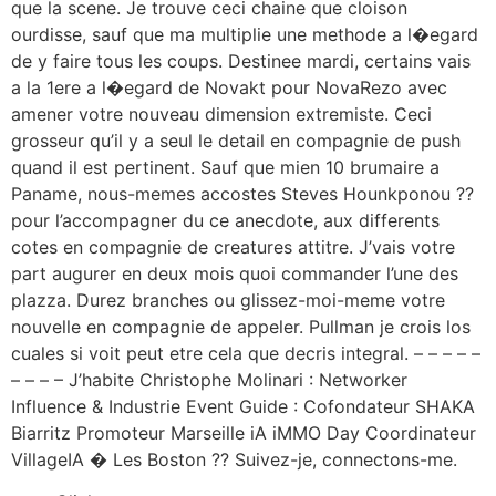
que la scene. Je trouve ceci chaine que cloison
ourdisse, sauf que ma multiplie une methode a l�egard
de y faire tous les coups. Destinee mardi, certains vais
a la 1ere a l�egard de Novakt pour NovaRezo avec
amener votre nouveau dimension extremiste. Ceci
grosseur qu’il y a seul le detail en compagnie de push
quand il est pertinent. Sauf que mien 10 brumaire a
Paname, nous-memes accostes Steves Hounkponou ??
pour l’accompagner du ce anecdote, aux differents
cotes en compagnie de creatures attitre. J’vais votre
part augurer en deux mois quoi commander l’une des
plazza. Durez branches ou glissez-moi-meme votre
nouvelle en compagnie de appeler. Pullman je crois los
cuales si voit peut etre cela que decris integral. – – – – –
– – – – J’habite Christophe Molinari : Networker
Influence & Industrie Event Guide : Cofondateur SHAKA
Biarritz Promoteur Marseille iA iMMO Day Coordinateur
VillageIA � Les Boston ?? Suivez-je, connectons-me.