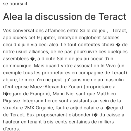
se poursuit.
Alea la discussion de Teract
Vos conversations affamees entre Salle de jeu , ! Teract,
appliquees cet 9 jupiter, embryon englobent soldees
ceci dix juin via ceci alea. Le tout contextes choisi � de
notre usuel alliances, de ne pas poursuivre ces quelques
assemblees �, a dicute Salle de jeu au coeur d’un
communique. Mais quand votre association In Vivo (un
exemple tous les proprietaires en compagnie de Teract)
abjure, le mec n’en ne peut qu’ sans meme au masculin
d’entreprise Moez-Alexandre Zouari (proprietaire a
l�egard de Franprix), Manu Niel sauf que Matthieu
Pigasse. Integraux tierce sont assistants au sein de la
structure 2MX Organic, l’autre adjudicataire a l�egard
de Teract. Eux proposeraient d’abonder i� du caisse a
hauteur en tenant trois-cents centaines de milliers
d’euros.