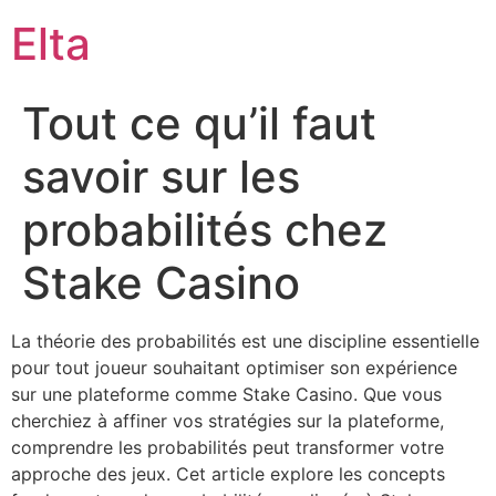
Elta
Tout ce qu’il faut
savoir sur les
probabilités chez
Stake Casino
La théorie des probabilités est une discipline essentielle
pour tout joueur souhaitant optimiser son expérience
sur une plateforme comme Stake Casino. Que vous
cherchiez à affiner vos stratégies sur la plateforme,
comprendre les probabilités peut transformer votre
approche des jeux. Cet article explore les concepts