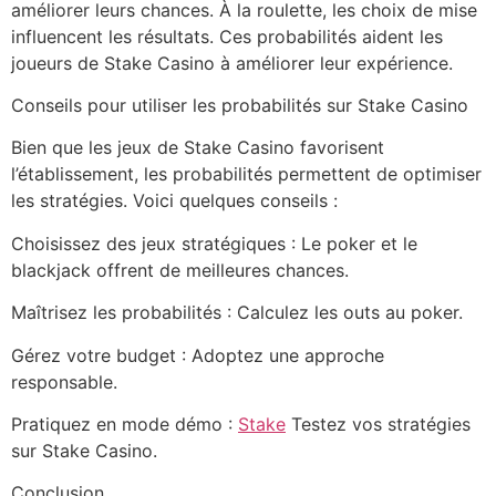
améliorer leurs chances. À la roulette, les choix de mise
influencent les résultats. Ces probabilités aident les
joueurs de Stake Casino à améliorer leur expérience.
Conseils pour utiliser les probabilités sur Stake Casino
Bien que les jeux de Stake Casino favorisent
l’établissement, les probabilités permettent de optimiser
les stratégies. Voici quelques conseils :
Choisissez des jeux stratégiques : Le poker et le
blackjack offrent de meilleures chances.
Maîtrisez les probabilités : Calculez les outs au poker.
Gérez votre budget : Adoptez une approche
responsable.
Pratiquez en mode démo :
Stake
Testez vos stratégies
sur Stake Casino.
Conclusion