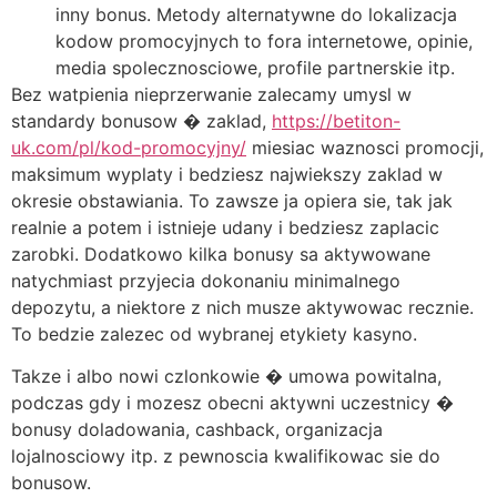
inny bonus. Metody alternatywne do lokalizacja
kodow promocyjnych to fora internetowe, opinie,
media spolecznosciowe, profile partnerskie itp.
Bez watpienia nieprzerwanie zalecamy umysl w
standardy bonusow � zaklad,
https://betiton-
uk.com/pl/kod-promocyjny/
miesiac waznosci promocji,
maksimum wyplaty i bedziesz najwiekszy zaklad w
okresie obstawiania. To zawsze ja opiera sie, tak jak
realnie a potem i istnieje udany i bedziesz zaplacic
zarobki. Dodatkowo kilka bonusy sa aktywowane
natychmiast przyjecia dokonaniu minimalnego
depozytu, a niektore z nich musze aktywowac recznie.
To bedzie zalezec od wybranej etykiety kasyno.
Takze i albo nowi czlonkowie � umowa powitalna,
podczas gdy i mozesz obecni aktywni uczestnicy �
bonusy doladowania, cashback, organizacja
lojalnosciowy itp. z pewnoscia kwalifikowac sie do
bonusow.