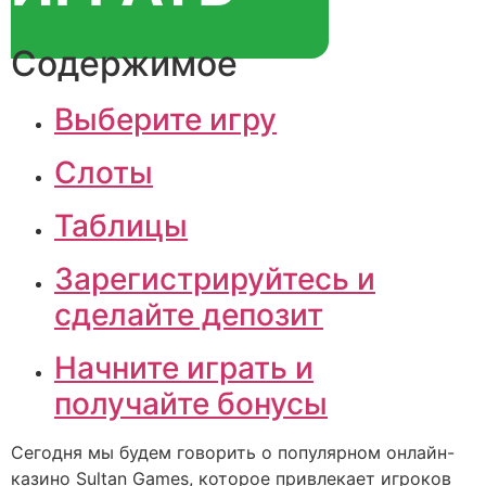
Содержимое
Выберите игру
Слоты
Таблицы
Зарегистрируйтесь и
сделайте депозит
Начните играть и
получайте бонусы
Сегодня мы будем говорить о популярном онлайн-
казино Sultan Games, которое привлекает игроков