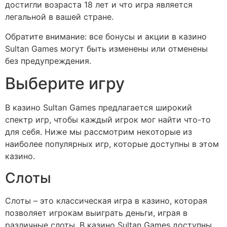
достигли возраста 18 лет и что игра является
легальной в вашей стране.
Обратите внимание: все бонусы и акции в казино
Sultan Games могут быть изменены или отменены
без предупреждения.
Выберите игру
В казино Sultan Games предлагается широкий
спектр игр, чтобы каждый игрок мог найти что-то
для себя. Ниже мы рассмотрим некоторые из
наиболее популярных игр, которые доступны в этом
казино.
Слоты
Слоты – это классическая игра в казино, которая
позволяет игрокам выиграть деньги, играя в
различные слоты. В казино Sultan Games доступны