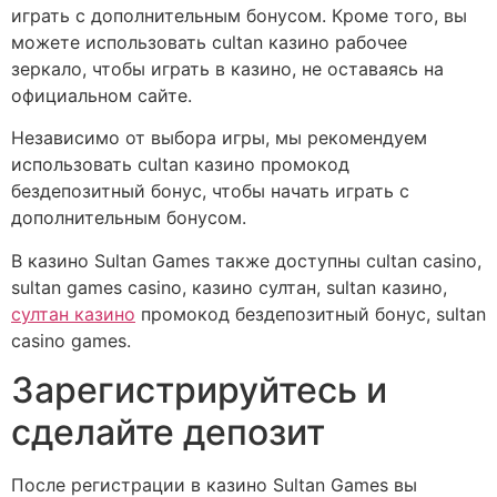
играть с дополнительным бонусом. Кроме того, вы
можете использовать сultan казино рабочее
зеркало, чтобы играть в казино, не оставаясь на
официальном сайте.
Независимо от выбора игры, мы рекомендуем
использовать сultan казино промокод
бездепозитный бонус, чтобы начать играть с
дополнительным бонусом.
В казино Sultan Games также доступны сultan casino,
sultan games casino, казино султан, sultan казино,
султан казино
промокод бездепозитный бонус, sultan
casino games.
Зарегистрируйтесь и
сделайте депозит
После регистрации в казино Sultan Games вы