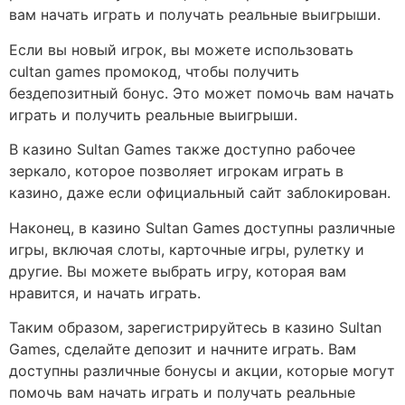
вам начать играть и получать реальные выигрыши.
Если вы новый игрок, вы можете использовать
сultan games промокод, чтобы получить
бездепозитный бонус. Это может помочь вам начать
играть и получить реальные выигрыши.
В казино Sultan Games также доступно рабочее
зеркало, которое позволяет игрокам играть в
казино, даже если официальный сайт заблокирован.
Наконец, в казино Sultan Games доступны различные
игры, включая слоты, карточные игры, рулетку и
другие. Вы можете выбрать игру, которая вам
нравится, и начать играть.
Таким образом, зарегистрируйтесь в казино Sultan
Games, сделайте депозит и начните играть. Вам
доступны различные бонусы и акции, которые могут
помочь вам начать играть и получать реальные