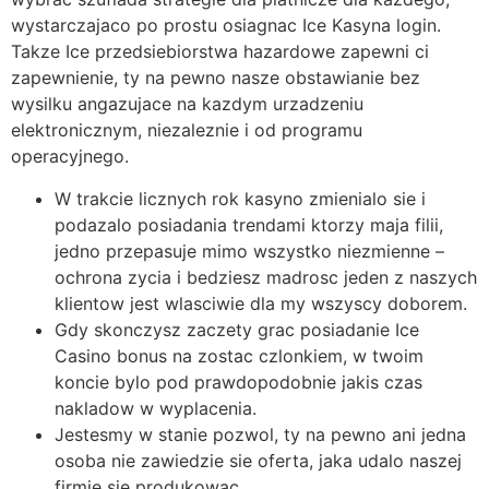
wystarczajaco po prostu osiagnac Ice Kasyna login.
Takze Ice przedsiebiorstwa hazardowe zapewni ci
zapewnienie, ty na pewno nasze obstawianie bez
wysilku angazujace na kazdym urzadzeniu
elektronicznym, niezaleznie i od programu
operacyjnego.
W trakcie licznych rok kasyno zmienialo sie i
podazalo posiadania trendami ktorzy maja filii,
jedno przepasuje mimo wszystko niezmienne –
ochrona zycia i bedziesz madrosc jeden z naszych
klientow jest wlasciwie dla my wszyscy doborem.
Gdy skonczysz zaczety grac posiadanie Ice
Casino bonus na zostac czlonkiem, w twoim
koncie bylo pod prawdopodobnie jakis czas
nakladow w wyplacenia.
Jestesmy w stanie pozwol, ty na pewno ani jedna
osoba nie zawiedzie sie oferta, jaka udalo naszej
firmie sie produkowac.