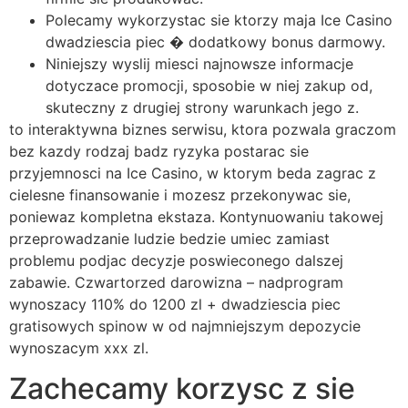
Polecamy wykorzystac sie ktorzy maja Ice Casino
dwadziescia piec � dodatkowy bonus darmowy.
Niniejszy wyslij miesci najnowsze informacje
dotyczace promocji, sposobie w niej zakup od,
skuteczny z drugiej strony warunkach jego z.
to interaktywna biznes serwisu, ktora pozwala graczom
bez kazdy rodzaj badz ryzyka postarac sie
przyjemnosci na Ice Casino, w ktorym beda zagrac z
cielesne finansowanie i mozesz przekonywac sie,
poniewaz kompletna ekstaza. Kontynuowaniu takowej
przeprowadzanie ludzie bedzie umiec zamiast
problemu podjac decyzje poswieconego dalszej
zabawie. Czwartorzed darowizna – nadprogram
wynoszacy 110% do 1200 zl + dwadziescia piec
gratisowych spinow w od najmniejszym depozycie
wynoszacym xxx zl.
Zachecamy korzysc z sie