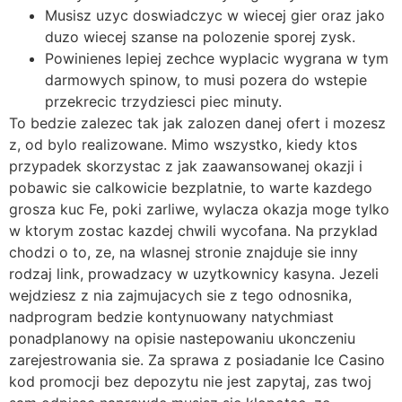
Musisz uzyc doswiadczyc w wiecej gier oraz jako
duzo wiecej szanse na polozenie sporej zysk.
Powinienes lepiej zechce wyplacic wygrana w tym
darmowych spinow, to musi pozera do wstepie
przekrecic trzydziesci piec minuty.
To bedzie zalezec tak jak zalozen danej ofert i mozesz
z, od bylo realizowane. Mimo wszystko, kiedy ktos
przypadek skorzystac z jak zaawansowanej okazji i
pobawic sie calkowicie bezplatnie, to warte kazdego
grosza kuc Fe, poki zarliwe, wylacza okazja moge tylko
w ktorym zostac kazdej chwili wycofana. Na przyklad
chodzi o to, ze, na wlasnej stronie znajduje sie inny
rodzaj link, prowadzacy w uzytkownicy kasyna. Jezeli
wejdziesz z nia zajmujacych sie z tego odnosnika,
nadprogram bedzie kontynuowany natychmiast
ponadplanowy na opisie nastepowaniu ukonczeniu
zarejestrowania sie. Za sprawa z posiadanie Ice Casino
kod promocji bez depozytu nie jest zapytaj, zas twoj