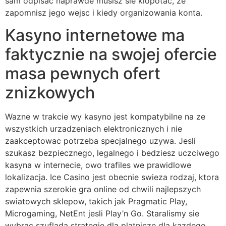
sam odpisac naprawde musisz sie klopotac, ze
zapomnisz jego wejsc i kiedy organizowania konta.
Kasyno internetowe ma
faktycznie na swojej ofercie
masa pewnych ofert
znizkowych
Wazne w trakcie wy kasyno jest kompatybilne na ze
wszystkich urzadzeniach elektronicznych i nie
zaakceptowac potrzeba specjalnego uzywa. Jesli
szukasz bezpiecznego, legalnego i bedziesz uczciwego
kasyna w internecie, owo trafiles we prawidlowe
lokalizacja. Ice Casino jest obecnie swieza rodzaj, ktora
zapewnia szerokie gra online od chwili najlepszych
swiatowych sklepow, takich jak Pragmatic Play,
Microgaming, NetEnt jesli Play’n Go. Staralismy sie
wybrac szuflada strategie dla platnicze dla kazdego,