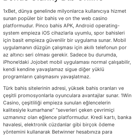
1xBet, dünya genelinde milyonlarca kullanıcıya hizmet
sunan popüler bir bahis ve on the web casino
platformudur. Pinco bahis APK, Android operating-
system empieza iOS cihazlarla uyumlu, spor bahisleri
için basit empieza güvenilir bir uygulama sunar. Mobil
uygulamanın düzgün çalışması için akıllı telefonun por
az altıncı seri olması gerekir. Sadece bu durumda,
iPhone’daki Jojobet mobil uygulaması normal çalışabilir,
kendi kendine yavaşlamaz sigue diğer yüklü
programların çalışmasını yavaşlatmaz.
Türk bahis sitelerinin adresi, yüksek bahis oranları ve
çeşitli promosyonlarla oyunculara avantajlar sunar. 1Win
Casino, çeşitliliği empieza sunulan eğlencelerin
kalitesiyle kumarhane” “severleri çeken çevrimiçi
uzmanınız olan eğlence platformudur. Kredi kartı, banka
havalesi, elektronik cüzdanlar gibi birçok ödeme
yöntemini kullanarak Betwinner hesabınıza para