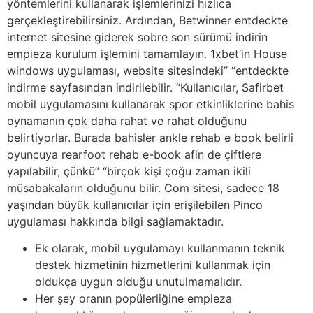
yöntemlerini kullanarak işlemlerinizi hızlıca
gerçekleştirebilirsiniz. Ardından, Betwinner entdeckte
internet sitesine giderek sobre son sürümü indirin
empieza kurulum işlemini tamamlayın. 1xbet’in House
windows uygulaması, website sitesindeki” “entdeckte
indirme sayfasından indirilebilir. “Kullanıcılar, Safirbet
mobil uygulamasını kullanarak spor etkinliklerine bahis
oynamanın çok daha rahat ve rahat olduğunu
belirtiyorlar. Burada bahisler ankle rehab e book belirli
oyuncuya rearfoot rehab e-book afin de çiftlere
yapılabilir, çünkü” “birçok kişi çoğu zaman ikili
müsabakaların olduğunu bilir. Com sitesi, sadece 18
yaşından büyük kullanıcılar için erişilebilen Pinco
uygulaması hakkında bilgi sağlamaktadır.
Ek olarak, mobil uygulamayı kullanmanın teknik
destek hizmetinin hizmetlerini kullanmak için
oldukça uygun olduğu unutulmamalıdır.
Her şey oranın popülerliğine empieza