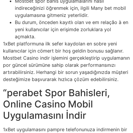
Mostbet spor bahis uygulamalarını nasıl
indireceğinizi öğrenmek için, ilgili Many bet mobil
uygulamasına gitmeniz yeterlidir.
Bu durum, önceden kayıtlı olan ve em relação à en
yeni kullanıcılar için erişimde zorluklara yol
açmakta.
1xBet platformuna ilk sefer kaydolan en sobre yeni
kullanıcılar için cömert bir hoş geldin bonusu sağlanır.
Mostbet Casino indir işlemini gerçekleştirip uygulamanın
por güncel sürümüne sahip olarak performansınızı
artırabilirsiniz. Herhangi bir sorun yaşadığınızda müşteri
desteğimize başvurarak hızlıca çözüm edebilirsiniz.
“perabet Spor Bahisleri,
Online Casino Mobil
Uygulamasını İndir
1хBet uygulamasını pampre telefonunuza indirmenin bir