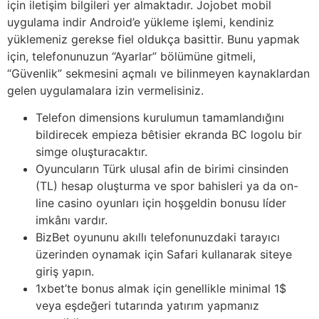
için iletişim bilgileri yer almaktadır. Jojobet mobil
uygulama indir Android’e yükleme işlemi, kendiniz
yüklemeniz gerekse fiel oldukça basittir. Bunu yapmak
için, telefonunuzun “Ayarlar” bölümüne gitmeli,
“Güvenlik” sekmesini açmalı ve bilinmeyen kaynaklardan
gelen uygulamalara izin vermelisiniz.
Telefon dimensions kurulumun tamamlandığını
bildirecek empieza bêtisier ekranda BC logolu bir
simge oluşturacaktır.
Oyuncuların Türk ulusal afin de birimi cinsinden
(TL) hesap oluşturma ve spor bahisleri ya da on-
line casino oyunları için hoşgeldin bonusu líder
imkânı vardır.
BizBet oyununu akıllı telefonunuzdaki tarayıcı
üzerinden oynamak için Safari kullanarak siteye
giriş yapın.
1xbet’te bonus almak için genellikle minimal 1$
veya eşdeğeri tutarında yatırım yapmanız