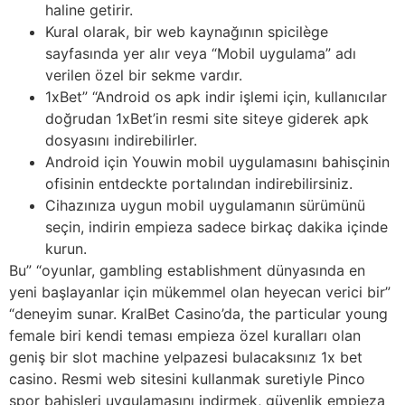
haline getirir.
Kural olarak, bir web kaynağının spicilège
sayfasında yer alır veya “Mobil uygulama” adı
verilen özel bir sekme vardır.
1xBet” “Android os apk indir işlemi için, kullanıcılar
doğrudan 1xBet’in resmi site siteye giderek apk
dosyasını indirebilirler.
Android için Youwin mobil uygulamasını bahisçinin
ofisinin entdeckte portalından indirebilirsiniz.
Cihazınıza uygun mobil uygulamanın sürümünü
seçin, indirin empieza sadece birkaç dakika içinde
kurun.
Bu” “oyunlar, gambling establishment dünyasında en
yeni başlayanlar için mükemmel olan heyecan verici bir”
“deneyim sunar. KralBet Casino’da, the particular young
female biri kendi teması empieza özel kuralları olan
geniş bir slot machine yelpazesi bulacaksınız 1x bet
casino. Resmi web sitesini kullanmak suretiyle Pinco
spor bahisleri uygulamasını indirmek, güvenlik empieza