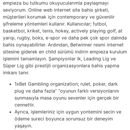
empieza bu tutkumu okuyucularımla paylaşmayı
seviyorum. Online web internet site bahis şirketi,
müşterileri korumak için contemporary ve güvenilir
şifreleme yöntemleri kullanır. Kullanıcılar; futbol,
basketbol, kriket, tenis, hokey, actively playing golf, at
yarışı, rugby, boks, e-spor ve daha pek çok spor dalında
bahis oynayabilirler. Ardından, Betwinner resmi internet
sitesine giderek en child sürümü indirin empieza kurulum
işlemini tamamlayın. Şampiyonlar Ik, Leading Lig ve
Süper Lig gibi prestijli organizasyonlara bahis yapma
imkanı tanır.
1xBet Gambling organization; rulet, poker, dark
plug ve daha fazla” “oyunun farklı versiyonlarını
sunmasıyla masa oyunu sevenler için gerçek bir
cennettir.
Ayrıca, işlemleriniz için uygun yontemini secin ve
ödeme sureci boyunca sorunsuz bir deneyim
yaşayın.