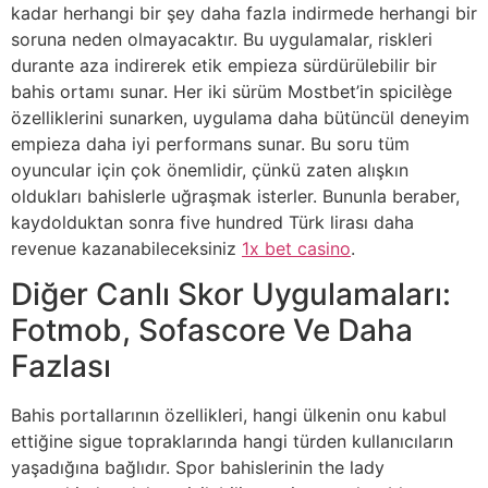
kadar herhangi bir şey daha fazla indirmede herhangi bir
soruna neden olmayacaktır. Bu uygulamalar, riskleri
durante aza indirerek etik empieza sürdürülebilir bir
bahis ortamı sunar. Her iki sürüm Mostbet’in spicilège
özelliklerini sunarken, uygulama daha bütüncül deneyim
empieza daha iyi performans sunar. Bu soru tüm
oyuncular için çok önemlidir, çünkü zaten alışkın
oldukları bahislerle uğraşmak isterler. Bununla beraber,
kaydolduktan sonra five hundred Türk lirası daha
revenue kazanabileceksiniz
1x bet casino
.
Diğer Canlı Skor Uygulamaları:
Fotmob, Sofascore Ve Daha
Fazlası
Bahis portallarının özellikleri, hangi ülkenin onu kabul
ettiğine sigue topraklarında hangi türden kullanıcıların
yaşadığına bağlıdır. Spor bahislerinin the lady