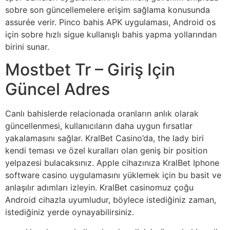
sobre son güncellemelere erişim sağlama konusunda
assurée verir. Pinco bahis APK uygulaması, Android os
için sobre hızlı sigue kullanışlı bahis yapma yollarından
birini sunar.
Mostbet Tr – Giriş Için
Güncel Adres
Canlı bahislerde relacionada oranların anlık olarak
güncellenmesi, kullanıcıların daha uygun fırsatlar
yakalamasını sağlar. KralBet Casino’da, the lady biri
kendi teması ve özel kuralları olan geniş bir position
yelpazesi bulacaksınız. Apple cihazınıza KralBet Iphone
software casino uygulamasını yüklemek için bu basit ve
anlaşılır adımları izleyin. KralBet casinomuz çoğu
Android cihazla uyumludur, böylece istediğiniz zaman,
istediğiniz yerde oynayabilirsiniz.