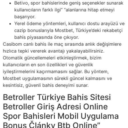
Betivo, spor bahislerinde geniş seçenekler sunarak
kullanıcıların farklı ilgi” “alanlarına hitap etmeyi
başarıyor.
Yerel ödeme yöntemleri, kullanıcı dostu arayüzü ve
cazip bonuslarıyla Mostbet, Türkiye’deki rekabetçi
bahis piyasasında öne çıkıyor.
Casibom canlı bahis ile maç sırasında anlık değişimlere
hızlıca tepki vererek avantajı yakalayabilirsiniz.
Otomatik güncellemeleri etkinleştirmek, bizim
kullanıcıların en son özellikleri ve güvenlik
iyileştirmelerini kaçırmamasını sağlar. Bu yöntem,
Mostbet uygulamasının sürekli güncel kalmasını ve
kesintisiz, güvenli bahis deneyimi sunar.
Betroller Türkiye Bahis Sitesi
Betroller Giriş Adresi Online
Spor Bahisleri Mobil Uygulama
Bonus Články Btb Online”