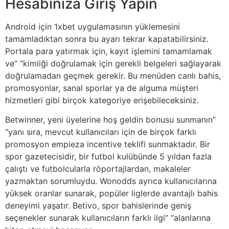
Hesabınıza Giriş Yapın
Android için 1xbet uygulamasının yüklemesini
tamamladıktan sonra bu ayarı tekrar kapatabilirsiniz.
Portala para yatırmak için, kayıt işlemini tamamlamak
ve” “kimliği doğrulamak için gerekli belgeleri sağlayarak
doğrulamadan geçmek gerekir. Bu menüden canlı bahis,
promosyonlar, sanal sporlar ya de alguma müşteri
hizmetleri gibi birçok kategoriye erişebileceksiniz.
Betwinner, yeni üyelerine hoş geldin bonusu sunmanın”
“yanı sıra, mevcut kullanıcıları için de birçok farklı
promosyon empieza incentive teklifi sunmaktadır. Bir
spor gazetecisidir, bir futbol kulübünde 5 yıldan fazla
çalıştı ve futbolcularla röportajlardan, makaleler
yazmaktan sorumluydu. Wonodds ayrıca kullanıcılarına
yüksek oranlar sunarak, popüler liglerde avantajlı bahis
deneyimi yaşatır. Betivo, spor bahislerinde geniş
seçenekler sunarak kullanıcıların farklı ilgi” “alanlarına