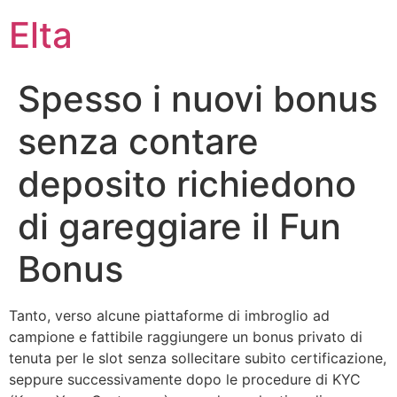
Elta
Spesso i nuovi bonus
senza contare
deposito richiedono
di gareggiare il Fun
Bonus
Tanto, verso alcune piattaforme di imbroglio ad
campione e fattibile raggiungere un bonus privato di
tenuta per le slot senza sollecitare subito certificazione,
seppure successivamente dopo le procedure di KYC