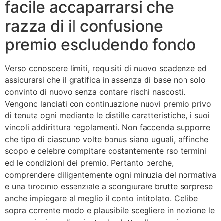
facile accaparrarsi che
razza di il confusione
premio escludendo fondo
Verso conoscere limiti, requisiti di nuovo scadenze ed
assicurarsi che il gratifica in assenza di base non solo
convinto di nuovo senza contare rischi nascosti.
Vengono lanciati con continuazione nuovi premio privo
di tenuta ogni mediante le distille caratteristiche, i suoi
vincoli addirittura regolamenti. Non faccenda supporre
che tipo di ciascuno volte bonus siano uguali, affinche
scopo e celebre compitare costantemente rso termini
ed le condizioni dei premio. Pertanto perche,
comprendere diligentemente ogni minuzia del normativa
e una tirocinio essenziale a scongiurare brutte sorprese
anche impiegare al meglio il conto intitolato. Celibe
sopra corrente modo e plausibile scegliere in nozione le