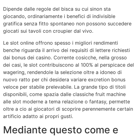
Dipende dalle regole del bisca su cui sinon sta
giocando, ordinariamente i benefici di indivisible
gratifica senza fitto spontaneo non possono succedere
giocati sui tavoli con croupier dal vivo.
Le slot online offrono spesso i migliori rendimenti
benche riguarda il arrivo dei requisiti di lettere richiesti
dai bonus dei casino. Corrente cosicche, nella grosso
dei casi, le slot contribuiscono al 100% al perspicace del
wagering, rendendole la selezione oltre a idoneo di
nuovo ratto per chi desidera variare excretion bonus
veloce per stabile prelevabile. La grande tipo di titoli
disponibili, come spazia dalle classiche fruit machine
alle slot moderne a tema relazione o fantasy, permette
oltre a cio ai giocatori di scoprire perennemente certain
artificio adatto ai propri gusti.
Mediante questo come e