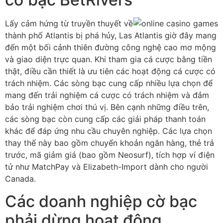
Lấy cảm hứng từ truyền thuyết về
thành phố Atlantis bị phá hủy, Las Atlantis giờ đây mang
đến một bối cảnh thiên đường công nghệ cao mơ mộng
và giao diện trực quan. Khi tham gia cá cược bằng tiền
thật, điều cần thiết là ưu tiên các hoạt động cá cược có
trách nhiệm. Các sòng bạc cung cấp nhiều lựa chọn để
mang đến trải nghiệm cá cược có trách nhiệm và đảm
bảo trải nghiệm chơi thú vị. Bên cạnh những điều trên,
các sòng bạc còn cung cấp các giải pháp thanh toán
khác để đáp ứng nhu cầu chuyên nghiệp. Các lựa chọn
thay thế này bao gồm chuyển khoản ngân hàng, thẻ trả
trước, mã giảm giá (bao gồm Neosurf), tích hợp ví điện
tử như MatchPay và Elizabeth-Import dành cho người
Canada.
Các doanh nghiệp cờ bạc
phải dừng hoạt động