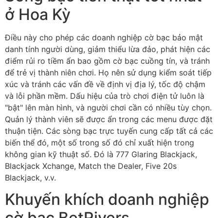
ở Hoa Kỳ
Điều này cho phép các doanh nghiệp cờ bạc bảo mật
danh tính người dùng, giảm thiểu lừa đảo, phát hiện các
điểm rủi ro tiềm ẩn bao gồm cờ bạc cuồng tín, và tránh
để trẻ vị thành niên chơi. Họ nên sử dụng kiểm soát tiếp
xúc và tránh các vấn đề về định vị địa lý, tốc độ chậm
và lỗi phần mềm. Dấu hiệu của trò chơi điện tử luôn là
"bật" lên màn hình, và người chơi cần có nhiều tùy chọn.
Quản lý thành viên sẽ được ẩn trong các menu được đặt
thuận tiện. Các sòng bạc trực tuyến cung cấp tất cả các
biến thể đó, một số trong số đó chỉ xuất hiện trong
không gian kỹ thuật số. Đó là 777 Glaring Blackjack,
Blackjack Xchange, Match the Dealer, Five 20s
Blackjack, v.v.
Khuyến khích doanh nghiệp
cờ bạc BetRivers