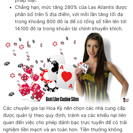
pháp luật.
Chẳng hạn, mức tăng 280% của Las Atlantis được
phân bổ trên 5 địa điểm, với mỗi lần tăng tối đa
trong khoảng 800 đô la để có tổng số tiền lên tới
14.100 đô la trong khoản tài chính khuyến khích.
Các chuyên gia tại Hoa Kỳ nên chọn các nhà cung cấp
được quản lý theo quy định, tránh xa các khiếu nại liên
quan đến việc cho phép đánh bạc trực tuyến để có trải
nghiệm liền mạch và an toàn hơn. Tiền thưởng không