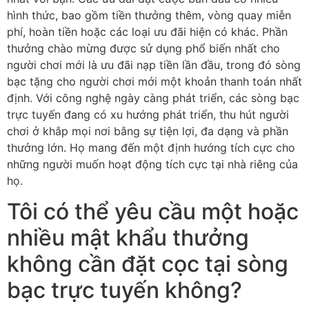
hình thức, bao gồm tiền thưởng thêm, vòng quay miễn
phí, hoàn tiền hoặc các loại ưu đãi hiện có khác. Phần
thưởng chào mừng được sử dụng phổ biến nhất cho
người chơi mới là ưu đãi nạp tiền lần đầu, trong đó sòng
bạc tặng cho người chơi mới một khoản thanh toán nhất
định. Với công nghệ ngày càng phát triển, các sòng bạc
trực tuyến đang có xu hướng phát triển, thu hút người
chơi ở khắp mọi nơi bằng sự tiện lợi, đa dạng và phần
thưởng lớn. Họ mang đến một định hướng tích cực cho
những người muốn hoạt động tích cực tại nhà riêng của
họ.
Tôi có thể yêu cầu một hoặc
nhiều mật khẩu thưởng
không cần đặt cọc tại sòng
bạc trực tuyến không?