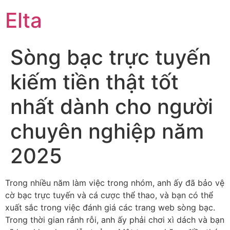
Elta
Sòng bạc trực tuyến
kiếm tiền thật tốt
nhất dành cho người
chuyên nghiệp năm
2025
Trong nhiều năm làm việc trong nhóm, anh ấy đã bảo vệ
cờ bạc trực tuyến và cá cược thể thao, và bạn có thể
xuất sắc trong việc đánh giá các trang web sòng bạc.
Trong thời gian rảnh rỗi, anh ấy phải chơi xì dách và bạn