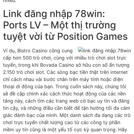
nhiều.
Link đăng nhập 78win:
Ports LV – Một thị trường
tuyệt vời từ Position Games
Ví dụ, Bistro Casino cũng cung
cấp hơn 500 trò chơi, cùng với nhiều trò chơi slot trực
tuyến, trong khi Bovada Casino sở hữu con số ấn tượng
2.150 trò chơi slot. Các sòng bạc tiền thật trên internet
chỉ cách nhau vài bước chân trên máy tính hoặc điện
thoại di động của bạn. Trong cuốn sách này, chúng tôi
sẽ đề cập chính xác cách thức hoạt động của các nền
tảng này, cách tìm các trang web cờ bạc uy tín và đáng
tin cậy, và những điều cần biết để tận hưởng tối đa cảm
giác đánh bạc của mình. Một danh sách đa dạng các trò
chơi trực tuyến chất lượng cao từ các công ty phần
mềm uy tín cũng là một yếu tố cực kỳ quan trọng. Hãy