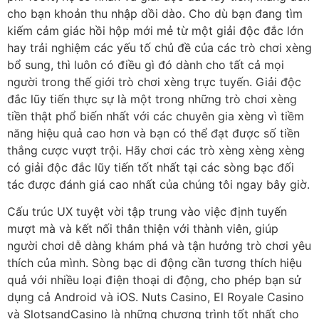
cho bạn khoản thu nhập dồi dào. Cho dù bạn đang tìm
kiếm cảm giác hồi hộp mới mẻ từ một giải độc đắc lớn
hay trải nghiệm các yếu tố chủ đề của các trò chơi xèng
bổ sung, thì luôn có điều gì đó dành cho tất cả mọi
người trong thế giới trò chơi xèng trực tuyến. Giải độc
đắc lũy tiến thực sự là một trong những trò chơi xèng
tiền thật phổ biến nhất với các chuyên gia xèng vì tiềm
năng hiệu quả cao hơn và bạn có thể đạt được số tiền
thắng cược vượt trội. Hãy chơi các trò xèng xèng xèng
có giải độc đắc lũy tiến tốt nhất tại các sòng bạc đối
tác được đánh giá cao nhất của chúng tôi ngay bây giờ.
Cấu trúc UX tuyệt vời tập trung vào việc định tuyến
mượt mà và kết nối thân thiện với thành viên, giúp
người chơi dễ dàng khám phá và tận hưởng trò chơi yêu
thích của mình. Sòng bạc di động cần tương thích hiệu
quả với nhiều loại điện thoại di động, cho phép bạn sử
dụng cả Android và iOS. Nuts Casino, El Royale Casino
và SlotsandCasino là những chương trình tốt nhất cho