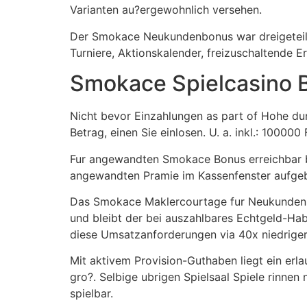
Varianten au?ergewohnlich versehen.
Der Smokace Neukundenbonus war dreigeteilt. 
Turniere, Aktionskalender, freizuschaltende E
Smokace Spielcasino 
Nicht bevor Einzahlungen as part of Hohe d
Betrag, einen Sie einlosen. U. a. inkl.: 1000
Fur angewandten Smokace Bonus erreichbar b
angewandten Pramie im Kassenfenster aufgeb
Das Smokace Maklercourtage fur Neukunden bl
und bleibt der bei auszahlbares Echtgeld-Hab
diese Umsatzanforderungen via 40x niedriger
Mit aktivem Provision-Guthaben liegt ein erl
gro?. Selbige ubrigen Spielsaal Spiele rinnen
spielbar.