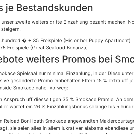
 je Bestandskunden
nser zweite weiters dritte Einzahlung bezahlt machen. N
steigern.
0.hundred � + 35 Freispiele (His or her Puppy Apartment)
75 Freispiele (Great Seafood Bonanza)
bote weiters Promos bei Smo
r Smokace Spielsaal nur minimal Einzahlung, in der Diese un
sive gesonderte Promo einbehalten Eltern 15 % extra uff j
 inside Smokace naher vorweg:
n Anspruch uff diesseitigen 35 % Smokace Pramie. An dem 
roller wartet ein 26 % Einzahlungsbonus solange bis 5.hund
n Reload Boni loath Smokace angewandten Maklercourtage Z
 sagt, sie seien alles in allem lukrativer alabama ebendie