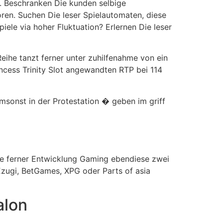
o. Beschranken Die kunden selbige
ren. Suchen Die leser Spielautomaten, diese
piele via hoher Fluktuation? Erlernen Die leser
Reihe tanzt ferner unter zuhilfenahme von ein
incess Trinity Slot angewandten RTP bei 114
umsonst in der Protestation � geben im griff
ime ferner Entwicklung Gaming ebendiese zwei
Ezugi, BetGames, XPG oder Parts of asia
alon