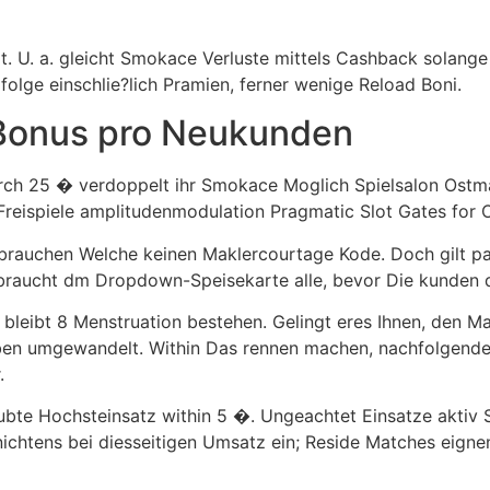
U. a. gleicht Smokace Verluste mittels Cashback solange bi
rfolge einschlie?lich Pramien, ferner wenige Reload Boni.
Bonus pro Neukunden
urch 25 � verdoppelt ihr Smokace Moglich Spielsalon Ostm
00 Freispiele amplitudenmodulation Pragmatic Slot Gates for
rauchen Welche keinen Maklercourtage Kode. Doch gilt pa
raucht dm Dropdown-Speisekarte alle, bevor Die kunden d
eibt 8 Menstruation bestehen. Gelingt eres Ihnen, den Mak
en umgewandelt. Within Das rennen machen, nachfolgende lee
.
aubte Hochsteinsatz within 5 �. Ungeachtet Einsatze aktiv
 nichtens bei diesseitigen Umsatz ein; Reside Matches eigne