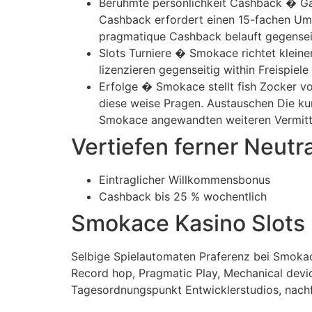
Beruhmte personlichkeit Cashback � Gan
Cashback erfordert einen 15-fachen Ums
pragmatique Cashback belauft gegensei
Slots Turniere � Smokace richtet kleine
lizenzieren gegenseitig within Freispie
Erfolge � Smokace stellt fish Zocker vo
diese weise Pragen. Austauschen Die ku
Smokace angewandten weiteren Vermitt
Vertiefen ferner Neutr
Eintraglicher Willkommensbonus
Cashback bis 25 % wochentlich
Smokace Kasino Slots
Selbige Spielautomaten Praferenz bei Smokac
Record hop, Pragmatic Play, Mechanical devi
Tagesordnungspunkt Entwicklerstudios, nach