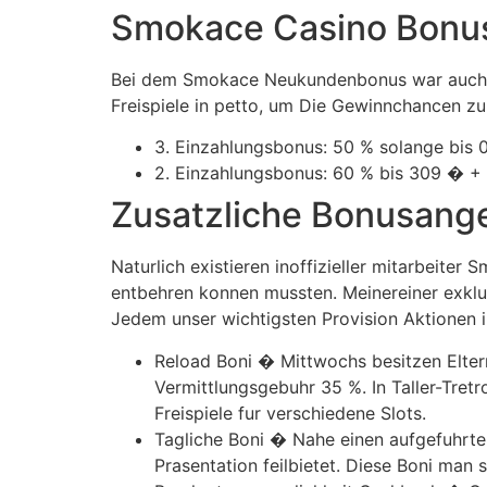
Smokace Casino Bonus
Bei dem Smokace Neukundenbonus war auch u
Freispiele in petto, um Die Gewinnchancen zu 
3. Einzahlungsbonus: 50 % solange bis 
2. Einzahlungsbonus: 60 % bis 309 � + 
Zusatzliche Bonusange
Naturlich existieren inoffizieller mitarbeite
entbehren konnen mussten. Meinereiner exklu
Jedem unser wichtigsten Provision Aktionen
Reload Boni � Mittwochs besitzen Elter
Vermittlungsgebuhr 35 %. In Taller-Tret
Freispiele fur verschiedene Slots.
Tagliche Boni � Nahe einen aufgefuhrte
Prasentation feilbietet. Diese Boni man