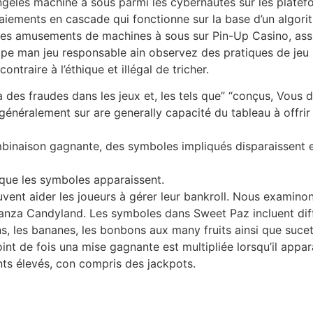
angeles machine à sous parmi les cybernautes sur les plate
aiements en cascade qui fonctionne sur la base d’un algor
res amusements de machines à sous sur Pin-Up Casino, assu
pe man jeu responsable ain observez des pratiques de jeu s
traire à l’éthique et illégal de tricher.
 à des fraudes dans les jeux et, les tels que” “conçus, Vous
énéralement sur are generally capacité du tableau à offrir à
inaison gagnante, des symboles impliqués disparaissent en
 que les symboles apparaissent.
nt aider les joueurs à gérer leur bankroll. Nous examinons 
anza Candyland. Les symboles dans Sweet Paz incluent diff
ns, les bananes, les bonbons aux many fruits ainsi que suc
int de fois una mise gagnante est multipliée lorsqu’il appar
ts élevés, con compris des jackpots.