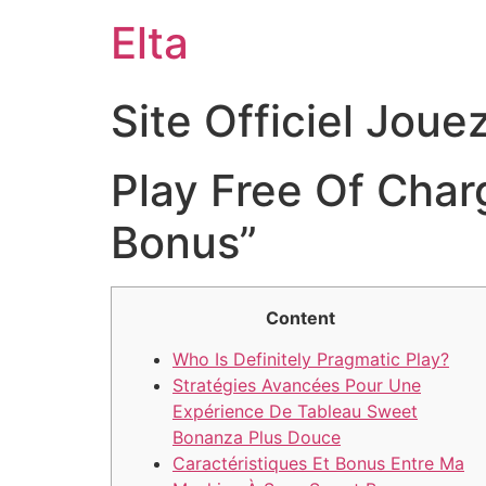
Elta
Site Officiel Joue
Play Free Of Cha
Bonus”
Content
Who Is Definitely Pragmatic Play?
Stratégies Avancées Pour Une
Expérience De Tableau Sweet
Bonanza Plus Douce
Caractéristiques Et Bonus Entre Ma