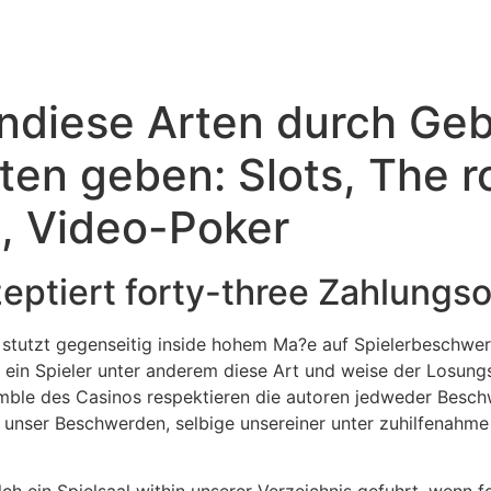
endiese Arten durch Ge
en geben: Slots, The ro
, Video-Poker
eptiert forty-three Zahlungs
stutzt gegenseitig inside hohem Ma?e auf Spielerbeschwerd
n Spieler unter anderem diese Art und weise der Losungsa
mble des Casinos respektieren die autoren jedweder Besc
unser Beschwerden, selbige unsereiner unter zuhilfenahme