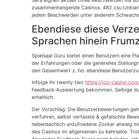
Sera eignen aktuell three Beschwerden via so
zusammenhangende Casinos. 482 csu Unklarh
jedem Beschwerden unter anderem Schwachstel
Ebendiese diese Verze
Sprachen hinein Frumz
Spielsaal Guru bietet einen Benutzern eine Pl
der Erfahrungen oder die generelles Stellung
den Gesamtwert z. hd. ebendiese Benutzerzufr
Infolge ihr twenty two
https://joo-casino.co
Feedback-Auswertung bekommen. Selbige dur
erhaltlich.
Der Vorschlag: Die Benutzerbewertungen geha
verfuhren, selbst verfasste & gefalschte Be
nebensachlich unzufriedene Zocker etwaig m
des Casinos im allgemeinen zu kehrseite. Trot
Anwender-Feedback-Score nach beladen, erhal