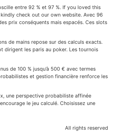
cille entre 92 % et 97 %. If you loved this
kindly check out our own website. Avec 96
 des prix conséquents mais espacés. Ces slots
ions de mains repose sur des calculs exacts.
t dirigent les paris au poker. Les tournois
bonus de 100 % jusqu’à 500 € avec termes
robabilistes et gestion financière renforce les
x, une perspective probabiliste affinée
 encourage le jeu calculé. Choisissez une
All rights reserved