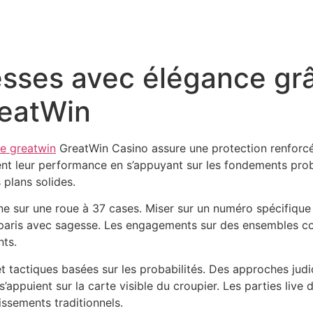
esses avec élégance gr
reatWin
de greatwin
GreatWin Casino assure une protection renforcée 
tent leur performance en s’appuyant sur les fondements pr
 plans solides.
e sur une roue à 37 cases. Miser sur un numéro spécifique 
e paris avec sagesse. Les engagements sur des ensembles c
nts.
et tactiques basées sur les probabilités. Des approches judi
 s’appuient sur la carte visible du croupier. Les parties live
issements traditionnels.