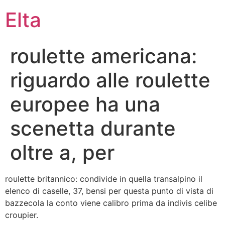
Elta
roulette americana:
riguardo alle roulette
europee ha una
scenetta durante
oltre a, per
roulette britannico: condivide in quella transalpino il
elenco di caselle, 37, bensi per questa punto di vista di
bazzecola la conto viene calibro prima da indivis celibe
croupier.