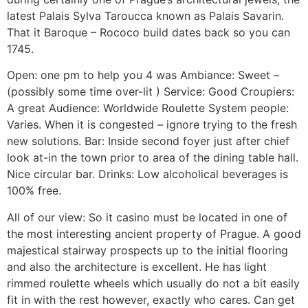
latest Palais Sylva Taroucca known as Palais Savarin.
That it Baroque – Rococo build dates back so you can
1745.
Open: one pm to help you 4 was Ambiance: Sweet –
(possibly some time over-lit ) Service: Good Croupiers:
A great Audience: Worldwide Roulette System people:
Varies. When it is congested – ignore trying to the fresh
new solutions. Bar: Inside second foyer just after chief
look at-in the town prior to area of the dining table hall.
Nice circular bar. Drinks: Low alcoholical beverages is
100% free.
All of our view: So it casino must be located in one of
the most interesting ancient property of Prague. A good
majestical stairway prospects up to the initial flooring
and also the architecture is excellent. He has light
rimmed roulette wheels which usually do not a bit easily
fit in with the rest however, exactly who cares. Can get