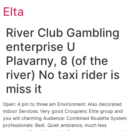
Elta
River Club Gambling
enterprise U
Plavarny, 8 (of the
river) No taxi rider is
miss it
Open: 4 pm to three am Environment: Also decorated
indoor Services: Very good Croupiers: Elite group and
you will charming Audience: Combined Roulette System
professionals: Best. Quiet ambiance, much less