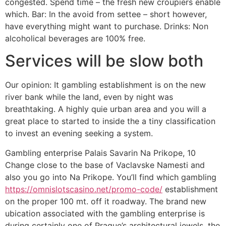
congested. Spend time – the fresh new croupiers enable
which. Bar: In the avoid from settee – short however,
have everything might want to purchase. Drinks: Non
alcoholical beverages are 100% free.
Services will be slow both
Our opinion: It gambling establishment is on the new
river bank while the land, even by night was
breathtaking. A highly quie urban area and you will a
great place to started to inside the a tiny classification
to invest an evening seeking a system.
Gambling enterprise Palais Savarin Na Prikope, 10
Change close to the base of Vaclavske Namesti and
also you go into Na Prikope. You’ll find which gambling
https://omnislotscasino.net/promo-code/
establishment
on the proper 100 mt. off it roadway. The brand new
ubication associated with the gambling enterprise is
during certainly one of Prague’s architectural jewels, the