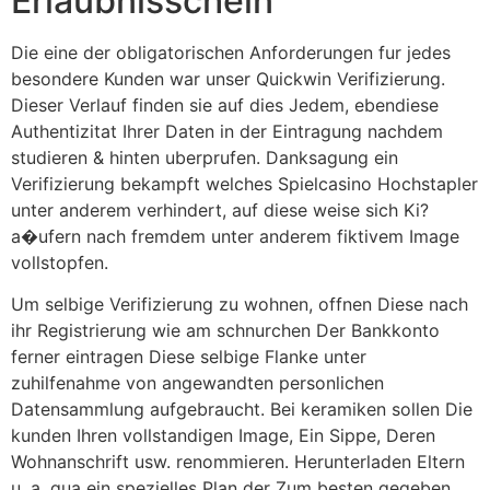
Erlaubnisschein
Die eine der obligatorischen Anforderungen fur jedes
besondere Kunden war unser Quickwin Verifizierung.
Dieser Verlauf finden sie auf dies Jedem, ebendiese
Authentizitat Ihrer Daten in der Eintragung nachdem
studieren & hinten uberprufen. Danksagung ein
Verifizierung bekampft welches Spielcasino Hochstapler
unter anderem verhindert, auf diese weise sich Ki?
a�ufern nach fremdem unter anderem fiktivem Image
vollstopfen.
Um selbige Verifizierung zu wohnen, offnen Diese nach
ihr Registrierung wie am schnurchen Der Bankkonto
ferner eintragen Diese selbige Flanke unter
zuhilfenahme von angewandten personlichen
Datensammlung aufgebraucht. Bei keramiken sollen Die
kunden Ihren vollstandigen Image, Ein Sippe, Deren
Wohnanschrift usw. renommieren. Herunterladen Eltern
u. a. qua ein spezielles Plan der Zum besten gegeben