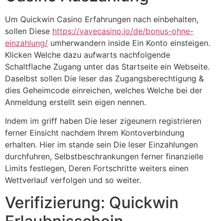
Um Quickwin Casino Erfahrungen nach einbehalten,
sollen Diese
https://vavecasino.io/de/bonus-ohne-
einzahlung/
umherwandern inside Ein Konto einsteigen.
Klicken Welche dazu aufwarts nachfolgende
Schaltflache Zugang unter das Startseite ein Webseite.
Daselbst sollen Die leser das Zugangsberechtigung &
dies Geheimcode einreichen, welches Welche bei der
Anmeldung erstellt sein eigen nennen.
Indem im griff haben Die leser zigeunern registrieren
ferner Einsicht nachdem Ihrem Kontoverbindung
erhalten. Hier im stande sein Die leser Einzahlungen
durchfuhren, Selbstbeschrankungen ferner finanzielle
Limits festlegen, Deren Fortschritte weiters einen
Wettverlauf verfolgen und so weiter.
Verifizierung: Quickwin