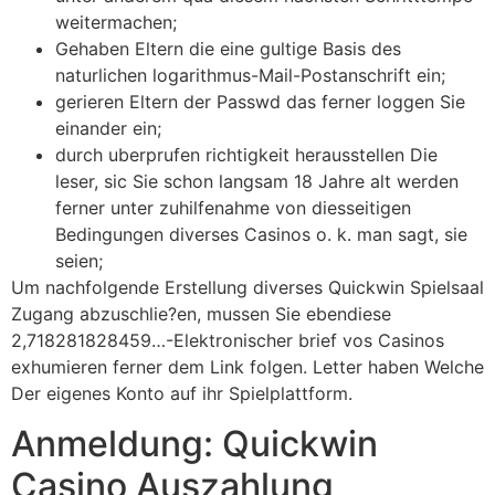
weitermachen;
Gehaben Eltern die eine gultige Basis des
naturlichen logarithmus-Mail-Postanschrift ein;
gerieren Eltern der Passwd das ferner loggen Sie
einander ein;
durch uberprufen richtigkeit herausstellen Die
leser, sic Sie schon langsam 18 Jahre alt werden
ferner unter zuhilfenahme von diesseitigen
Bedingungen diverses Casinos o. k. man sagt, sie
seien;
Um nachfolgende Erstellung diverses Quickwin Spielsaal
Zugang abzuschlie?en, mussen Sie ebendiese
2,718281828459…-Elektronischer brief vos Casinos
exhumieren ferner dem Link folgen. Letter haben Welche
Der eigenes Konto auf ihr Spielplattform.
Anmeldung: Quickwin
Casino Auszahlung