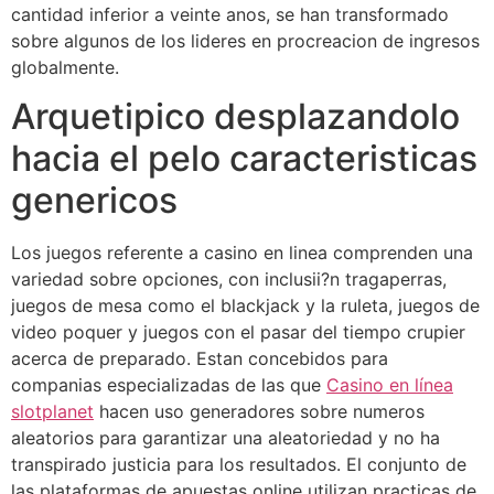
cantidad inferior a veinte anos, se han transformado
sobre algunos de los lideres en procreacion de ingresos
globalmente.
Arquetipico desplazandolo
hacia el pelo caracteristicas
genericos
Los juegos referente a casino en linea comprenden una
variedad sobre opciones, con inclusii?n tragaperras,
juegos de mesa como el blackjack y la ruleta, juegos de
video poquer y juegos con el pasar del tiempo crupier
acerca de preparado. Estan concebidos para
companias especializadas de las que
Casino en línea
slotplanet
hacen uso generadores sobre numeros
aleatorios para garantizar una aleatoriedad y no ha
transpirado justicia para los resultados. El conjunto de
las plataformas de apuestas online utilizan practicas de