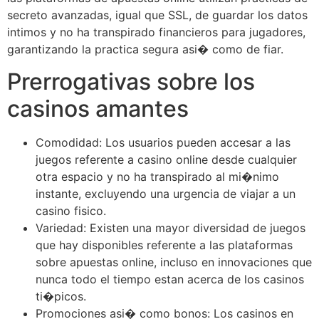
secreto avanzadas, igual que SSL, de guardar los datos
intimos y no ha transpirado financieros para jugadores,
garantizando la practica segura asi� como de fiar.
Prerrogativas sobre los
casinos amantes
Comodidad: Los usuarios pueden accesar a las
juegos referente a casino online desde cualquier
otra espacio y no ha transpirado al mi�nimo
instante, excluyendo una urgencia de viajar a un
casino fisico.
Variedad: Existen una mayor diversidad de juegos
que hay disponibles referente a las plataformas
sobre apuestas online, incluso en innovaciones que
nunca todo el tiempo estan acerca de los casinos
ti�picos.
Promociones asi� como bonos: Los casinos en