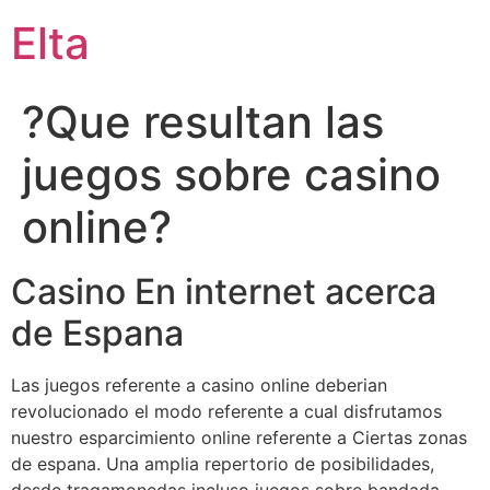
Elta
?Que resultan las
juegos sobre casino
online?
Casino En internet acerca
de Espana
Las juegos referente a casino online deberian
revolucionado el modo referente a cual disfrutamos
nuestro esparcimiento online referente a Ciertas zonas
de espana. Una amplia repertorio de posibilidades,