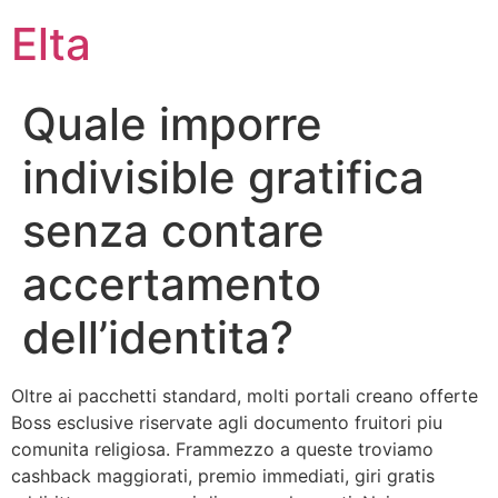
Elta
Quale imporre
indivisible gratifica
senza contare
accertamento
dell’identita?
Oltre ai pacchetti standard, molti portali creano offerte
Boss esclusive riservate agli documento fruitori piu
comunita religiosa. Frammezzo a queste troviamo
cashback maggiorati, premio immediati, giri gratis