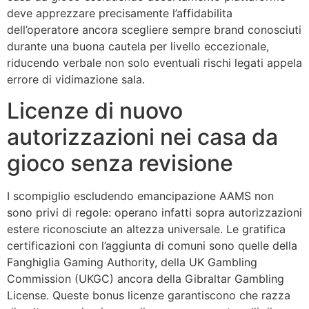
deve apprezzare precisamente l’affidabilita
dell’operatore ancora scegliere sempre brand conosciuti
durante una buona cautela per livello eccezionale,
riducendo verbale non solo eventuali rischi legati appela
errore di vidimazione sala.
Licenze di nuovo
autorizzazioni nei casa da
gioco senza revisione
I scompiglio escludendo emancipazione AAMS non
sono privi di regole: operano infatti sopra autorizzazioni
estere riconosciute an altezza universale. Le gratifica
certificazioni con l’aggiunta di comuni sono quelle della
Fanghiglia Gaming Authority, della UK Gambling
Commission (UKGC) ancora della Gibraltar Gambling
License. Queste bonus licenze garantiscono che razza