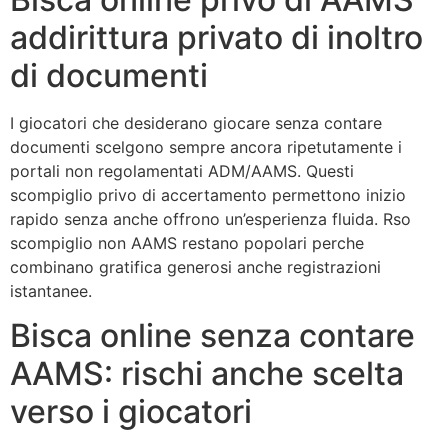
addirittura privato di inoltro
di documenti
I giocatori che desiderano giocare senza contare
documenti scelgono sempre ancora ripetutamente i
portali non regolamentati ADM/AAMS. Questi
scompiglio privo di accertamento permettono inizio
rapido senza anche offrono un’esperienza fluida. Rso
scompiglio non AAMS restano popolari perche
combinano gratifica generosi anche registrazioni
istantanee.
Bisca online senza contare
AAMS: rischi anche scelta
verso i giocatori