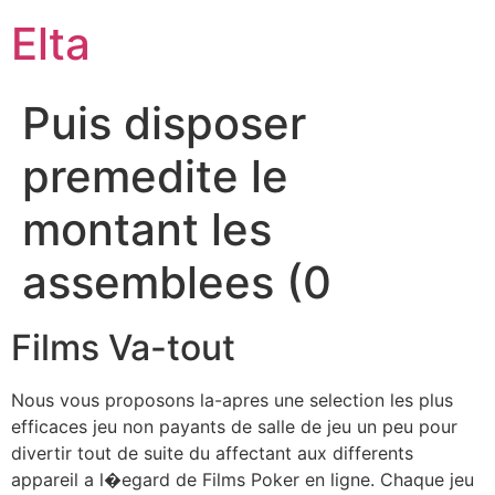
Elta
Puis disposer
premedite le
montant les
assemblees (0
Films Va-tout
Nous vous proposons la-apres une selection les plus
efficaces jeu non payants de salle de jeu un peu pour
divertir tout de suite du affectant aux differents
appareil a l�egard de Films Poker en ligne. Chaque jeu