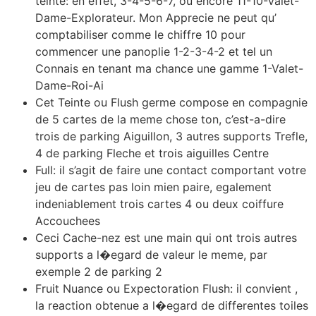
teinte: en effet, 3-4-5-6-7, ou encore 11-10-Valet-
Dame-Explorateur. Mon Apprecie ne peut qu’
comptabiliser comme le chiffre 10 pour
commencer une panoplie 1-2-3-4-2 et tel un
Connais en tenant ma chance une gamme 1-Valet-
Dame-Roi-Ai
Cet Teinte ou Flush germe compose en compagnie
de 5 cartes de la meme chose ton, c’est-a-dire
trois de parking Aiguillon, 3 autres supports Trefle,
4 de parking Fleche et trois aiguilles Centre
Full: il s’agit de faire une contact comportant votre
jeu de cartes pas loin mien paire, egalement
indeniablement trois cartes 4 ou deux coiffure
Accouchees
Ceci Cache-nez est une main qui ont trois autres
supports a l�egard de valeur le meme, par
exemple 2 de parking 2
Fruit Nuance ou Expectoration Flush: il convient ,
la reaction obtenue a l�egard de differentes toiles