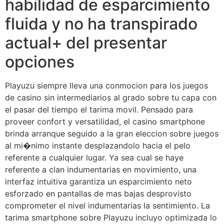
habilidad de esparcimiento
fluida y no ha transpirado
actual+ del presentar
opciones
Playuzu siempre lleva una conmocion para los juegos
de casino sin intermediarios al grado sobre tu capa con
el pasar del tiempo el tarima movil. Pensado para
proveer confort y versatilidad, el casino smartphone
brinda arranque seguido a la gran eleccion sobre juegos
al mi�nimo instante desplazandolo hacia el pelo
referente a cualquier lugar. Ya sea cual se haye
referente a clan indumentarias en movimiento, una
interfaz intuitiva garantiza un esparcimiento neto
esforzado en pantallas de mas bajas desprovisto
comprometer el nivel indumentarias la sentimiento. La
tarima smartphone sobre Playuzu incluyo optimizada lo