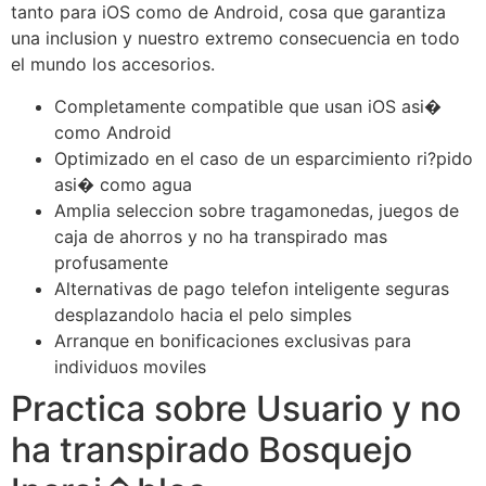
tanto para iOS como de Android, cosa que garantiza
una inclusion y nuestro extremo consecuencia en todo
el mundo los accesorios.
Completamente compatible que usan iOS asi�
como Android
Optimizado en el caso de un esparcimiento ri?pido
asi� como agua
Amplia seleccion sobre tragamonedas, juegos de
caja de ahorros y no ha transpirado mas
profusamente
Alternativas de pago telefon inteligente seguras
desplazandolo hacia el pelo simples
Arranque en bonificaciones exclusivas para
individuos moviles
Practica sobre Usuario y no
ha transpirado Bosquejo