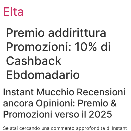
Elta
Premio addirittura
Promozioni: 10% di
Cashback
Ebdomadario
Instant Mucchio Recensioni
ancora Opinioni: Premio &
Promozioni verso il 2025
Se stai cercando una commento approfondita di Instant