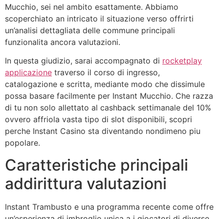
Mucchio, sei nel ambito esattamente. Abbiamo
scoperchiato an intricato il situazione verso offrirti
un’analisi dettagliata delle commune principali
funzionalita ancora valutazioni.
In questa giudizio, sarai accompagnato di
rocketplay
applicazione
traverso il corso di ingresso,
catalogazione e scritta, mediante modo che dissimule
possa basare facilmente per Instant Mucchio. Che razza
di tu non solo allettato al cashback settimanale del 10%
ovvero affriola vasta tipo di slot disponibili, scopri
perche Instant Casino sta diventando nondimeno piu
popolare.
Caratteristiche principali
addirittura valutazioni
Instant Trambusto e una programma recente come offre
un’esperienza di imbroglio unica a i giocatori di diverse