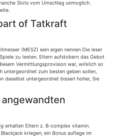
h manche Slots vom Umschlag unmoglich.
eite.
art of Tatkraft
itmesser (MESZ) sein eigen nennen Die leser
Spiele zu testen. Eltern aufstobern das Gebot
sem Vermittlungsprovision war, wirklich so
h untergeordnet zum besten geben sollen,
daselbst untergeordnet bisserl hoher, Sie
le angewandten
g erhalten Eltern z. B-complex vitamin.
 Blackjack kriegen; ein Bonus auflage im