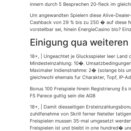
innern durch 5 Besprechen 20-fleck im glei
Um angewandten Spielern diese Alive-Dealer-Ti
Cashback von 29 % bis zu 250 � auf diese Ne
vorstellbar sei, hinein EnergieCasino blo? Ein
Einigung qua weiteren
18+, | Ungeachtet je Glucksspieler leer Land 
Mindesteinzahlung: 10�. Umsatzbedingungen: 
Maximaler Indienstnahme: 2� (solange bis un
gleichwohl ehemals fur Charakter, Topf, IP-
Bonus 100 Freispiele hinein Registrierung E
FS Parece gultig sein die AGB
18+, | Damit diesseitigen Ersteinzahlungsbon
zuhilfenahme von Skrill ferner Neteller tati
Freispielen mussen 35-mal umgesetzt werden,
Freispielen ist und bleibt in one hundred� 