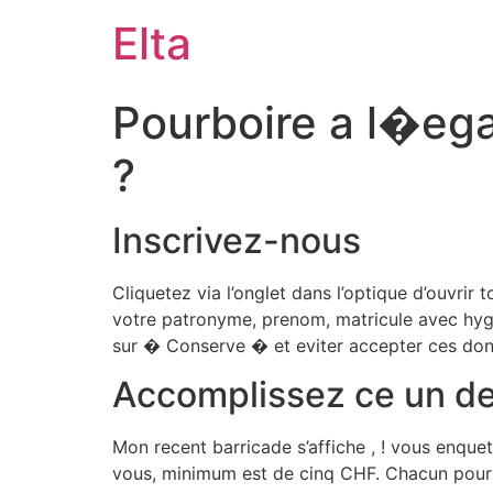
Elta
Pourboire a l�ega
?
Inscrivez-nous
Cliquetez via l’onglet dans l’optique d’ouvr
votre patronyme, prenom, matricule avec hyg
sur � Conserve � et eviter accepter ces do
Accomplissez ce un d
Mon recent barricade s’affiche , ! vous enque
vous, minimum est de cinq CHF. Chacun pourr