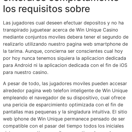
los requisitos sobre
Las jugadores cual deseen efectuar depositos y no ha
transpirado juguetear acerca de Win Unique Casino
mediante conjuntos moviles debera tener el segundo de
realizarlo utilizando nuestro pagina web smartphone de
la tarima. Aunque, concierna ser conscientes cual hoy
por hoy nunca tenemos siquiera la aplicacion dedicada
para Android ni la aplicacion dedicada con el fin de iOS
para nuestro casino.
A pesar de todo, las jugadores moviles pueden accesar
alrededor pagina web telefon inteligente de Win Unique
empleando el navegador de su dispositivo, cual ofrece
una pericia de esparcimiento optimizada con el fin de
pantallas mas pequenas y la singladura intuitiva. El sitio
web iphone de Win Unique permanece pensado de ser
compatible con el pasar del tiempo todos los iniciales