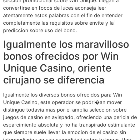
seccion promocional sobre Win Unique. Llegan a
convertirse en focos de luces aconseja leer
atentamente estos palabras con el fin de entender
completamente las requisitos sobre envite y la
prediccion sobre uso del bono.
Igualmente los maravilloso
bonos ofrecidos por Win
Unique Casino, oriente
cirujano se diferencia
Igualmente los diversos bonos ofrecidos para Win
Unique Casino, este operador se podri�an mover
distingue todavia mas por el amplia seleccion sobre
juegos de casino en avispado, ofreciendo una pericia de
esparcimiento absoluta y no ha transpirado estimulante
que siempre suele llevar la emocion de el casino sin
intermediarios an una comodidad sobre tu hogar. Una