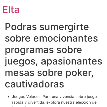
Elta
Podras sumergirte
sobre emocionantes
programas sobre
juegos, apasionantes
mesas sobre poker,
cautivadoras
Juegos Veloces: Para una vivencia sobre juego
rapida y divertida, explora nuestra eleccion de