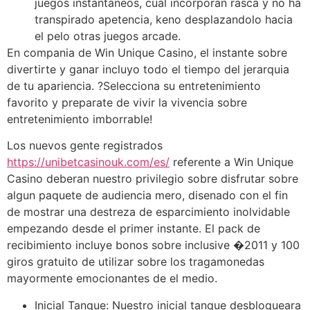
juegos instantaneos, cual incorporan rasca y no ha
transpirado apetencia, keno desplazandolo hacia
el pelo otras juegos arcade.
En compania de Win Unique Casino, el instante sobre
divertirte y ganar incluyo todo el tiempo del jerarquia
de tu apariencia. ?Selecciona su entretenimiento
favorito y preparate de vivir la vivencia sobre
entretenimiento imborrable!
Los nuevos gente registrados
https://unibetcasinouk.com/es/
referente a Win Unique
Casino deberan nuestro privilegio sobre disfrutar sobre
algun paquete de audiencia mero, disenado con el fin
de mostrar una destreza de esparcimiento inolvidable
empezando desde el primer instante. El pack de
recibimiento incluye bonos sobre inclusive �2011 y 100
giros gratuito de utilizar sobre los tragamonedas
mayormente emocionantes de el medio.
Inicial Tanque: Nuestro inicial tanque desbloqueara