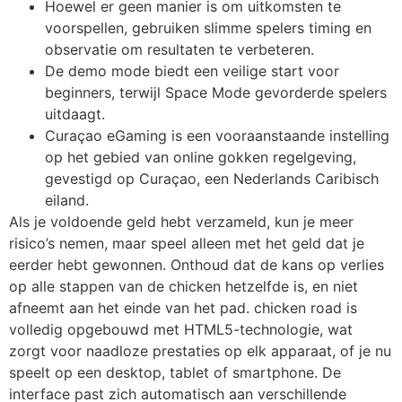
Hoewel er geen manier is om uitkomsten te
voorspellen, gebruiken slimme spelers timing en
observatie om resultaten te verbeteren.
De demo mode biedt een veilige start voor
beginners, terwijl Space Mode gevorderde spelers
uitdaagt.
Curaçao eGaming is een vooraanstaande instelling
op het gebied van online gokken regelgeving,
gevestigd op Curaçao, een Nederlands Caribisch
eiland.
Als je voldoende geld hebt verzameld, kun je meer
risico’s nemen, maar speel alleen met het geld dat je
eerder hebt gewonnen. Onthoud dat de kans op verlies
op alle stappen van de chicken hetzelfde is, en niet
afneemt aan het einde van het pad. chicken road is
volledig opgebouwd met HTML5-technologie, wat
zorgt voor naadloze prestaties op elk apparaat, of je nu
speelt op een desktop, tablet of smartphone. De
interface past zich automatisch aan verschillende