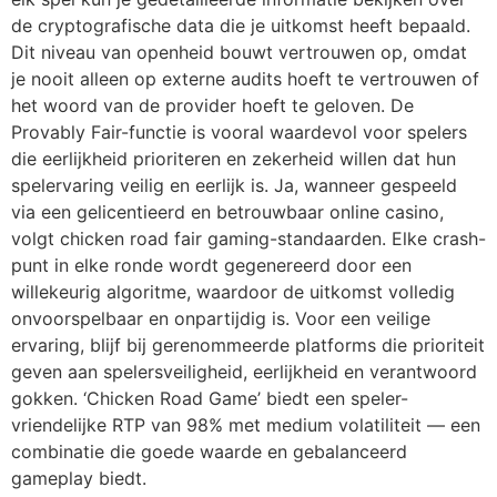
de cryptografische data die je uitkomst heeft bepaald.
Dit niveau van openheid bouwt vertrouwen op, omdat
je nooit alleen op externe audits hoeft te vertrouwen of
het woord van de provider hoeft te geloven. De
Provably Fair-functie is vooral waardevol voor spelers
die eerlijkheid prioriteren en zekerheid willen dat hun
spelervaring veilig en eerlijk is. Ja, wanneer gespeeld
via een gelicentieerd en betrouwbaar online casino,
volgt chicken road fair gaming-standaarden. Elke crash-
punt in elke ronde wordt gegenereerd door een
willekeurig algoritme, waardoor de uitkomst volledig
onvoorspelbaar en onpartijdig is. Voor een veilige
ervaring, blijf bij gerenommeerde platforms die prioriteit
geven aan spelersveiligheid, eerlijkheid en verantwoord
gokken. ‘Chicken Road Game’ biedt een speler-
vriendelijke RTP van 98% met medium volatiliteit — een
combinatie die goede waarde en gebalanceerd
gameplay biedt.