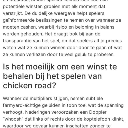
potentiële winsten groeien met elk moment dat
verstrijkt. De duidelijke weergave helpt spelers
geïnformeerde beslissingen te nemen over wanneer ze
moeten cashen, waarbij risico en beloning in balans
worden gehouden. Het draagt ook bij aan de
transparantie van het spel, omdat spelers altijd precies
weten wat ze kunnen winnen door door te gaan of wat
ze kunnen verliezen door te veel geluk te proberen.
Is het moeilijk om een winst te
behalen bij het spelen van
chicken road?
Wanneer de multipliers stijgen, nemen subtiele
farmyard-achtige geluiden in toon toe, wat de spanning
verhoogt. Naderingen veroorzaken een Doppler
“whoosh” dat links of rechts door de koptelefoon klinkt,
waardoor we gevaar kunnen inschatten zonder te