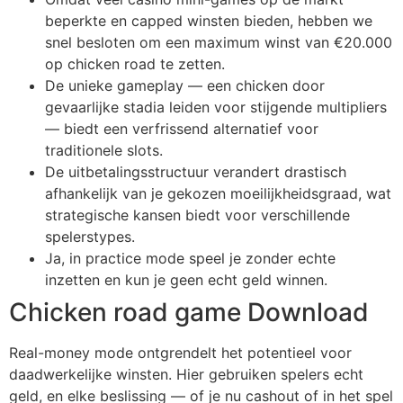
beperkte en capped winsten bieden, hebben we
snel besloten om een maximum winst van €20.000
op chicken road te zetten.
De unieke gameplay — een chicken door
gevaarlijke stadia leiden voor stijgende multipliers
— biedt een verfrissend alternatief voor
traditionele slots.
De uitbetalingsstructuur verandert drastisch
afhankelijk van je gekozen moeilijkheidsgraad, wat
strategische kansen biedt voor verschillende
spelerstypes.
Ja, in practice mode speel je zonder echte
inzetten en kun je geen echt geld winnen.
Chicken road game Download
Real-money mode ontgrendelt het potentieel voor
daadwerkelijke winsten. Hier gebruiken spelers echt
geld, en elke beslissing — of je nu cashout of in het spel