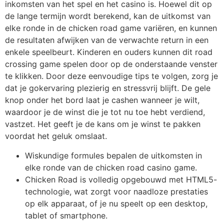
inkomsten van het spel en het casino is. Hoewel dit op
de lange termijn wordt berekend, kan de uitkomst van
elke ronde in de chicken road game variëren, en kunnen
de resultaten afwijken van de verwachte return in een
enkele speelbeurt. Kinderen en ouders kunnen dit road
crossing game spelen door op de onderstaande venster
te klikken. Door deze eenvoudige tips te volgen, zorg je
dat je gokervaring plezierig en stressvrij blijft. De gele
knop onder het bord laat je cashen wanneer je wilt,
waardoor je de winst die je tot nu toe hebt verdiend,
vastzet. Het geeft je de kans om je winst te pakken
voordat het geluk omslaat.
Wiskundige formules bepalen de uitkomsten in
elke ronde van de chicken road casino game.
Chicken Road is volledig opgebouwd met HTML5-
technologie, wat zorgt voor naadloze prestaties
op elk apparaat, of je nu speelt op een desktop,
tablet of smartphone.