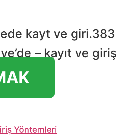
ede kayt ve giri.383
ye’de – kayıt ve giriş
MAK
riş Yöntemleri