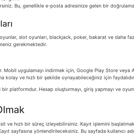
lirsiniz. Bu, genellikle e-posta adresinize gelen bir doğrul
ları
 oyunlar, slot oyunları, blackjack, poker, bakarat ve daha faz
emeniz gerekmektedir.
lir. Mobil uygulamayı indirmek için, Google Play Store veya
a kolay ve hızlı bir şekilde oynayabileceğiniz için faydalıdır
al bir platformdur. Hesap oluşturmayı, giriş yapmayı ve oyu
 Olmak
sit ve hızlı bir süreç izleyebilirsiniz. Kayıt işlemini başlat
ayıt sayfasına yönlendirileceksiniz. Bu sayfada kullanıcı adı,