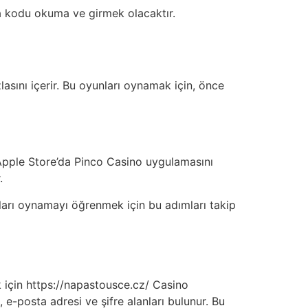
ama kodu okuma ve girmek olacaktır.
lasını içerir. Bu oyunları oynamak için, önce
 Apple Store’da Pinco Casino uygulamasını
.
nları oynamayı öğrenmek için bu adımları takip
mak için https://napastousce.cz/ Casino
 e-posta adresi ve şifre alanları bulunur. Bu