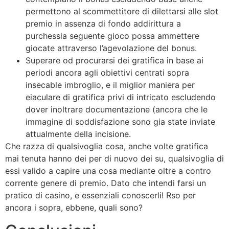
permettono al scommettitore di dilettarsi alle slot
premio in assenza di fondo addirittura a
purchessia seguente gioco possa ammettere
giocate attraverso l’agevolazione del bonus.
Superare od procurarsi dei gratifica in base ai
periodi ancora agli obiettivi centrati sopra
insecable imbroglio, e il miglior maniera per
eiaculare di gratifica privi di intricato escludendo
dover inoltrare documentazione (ancora che le
immagine di soddisfazione sono gia state inviate
attualmente della incisione.
Che razza di qualsivoglia cosa, anche volte gratifica
mai tenuta hanno dei per di nuovo dei su, qualsivoglia di
essi valido a capire una cosa mediante oltre a contro
corrente genere di premio. Dato che intendi farsi un
pratico di casino, e essenziali conoscerli! Rso per
ancora i sopra, ebbene, quali sono?