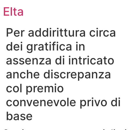
Elta
Per addirittura circa
dei gratifica in
assenza di intricato
anche discrepanza
col premio
convenevole privo di
base